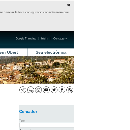
sense canviar la teva configuració considerarem que
Google Translate
Inici
Contacte
ern Obert
Seu electrònica
Cercador
Text