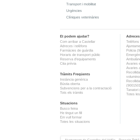
Transport i mobilitat
Urgències
Clíniques veterinàries
Et podem ajudar?
Adreces 
Com arribar a Castellar
Telèfons 
Adreces i telèfons
Ajuntame
Farmàcies de guàrdia
Policia 
Horaris de transport públic
Emergènc
Reserva d'equipaments
Ambulànc
Cita prèvia
Avaries 
Avaries 
Recollida
Tràmits Freqüents
volumino
Instància genèrica
Recollid
Bústia oberta
(900150
Subvencions per a la contractació
Tanatori
Tots els tràmits
Totes les
Situacions
Busco feina
He tingut un fill
Em vull formar
Totes les situacions