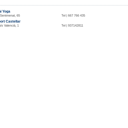
i Yoga
 Sentmenat, 65
Tel | 667 766 435
ort Castellar
aís Valencià, 1
Tel | 937142811