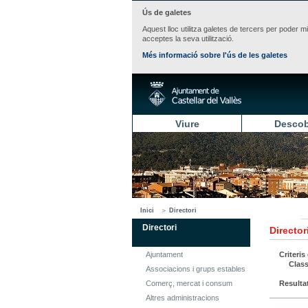
Ús de galetes
Aquest lloc utilitza galetes de tercers per poder m
acceptes la seva utilització.
Més informació sobre l'ús de les galetes
Viure
Descob
Inici
Directori
Directori
Director
Ajuntament
Criteris
Class
Associacions i grups estables
Comerç, mercat i consum
Resulta
Altres administracions