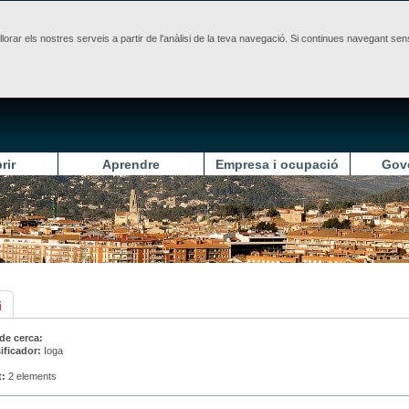
illorar els nostres serveis a partir de l'anàlisi de la teva navegació. Si continues navegant 
rir
Aprendre
Empresa i ocupació
Gov
i
 de cerca:
ificador:
Ioga
t:
2 elements