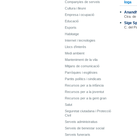
Companyies de serveis
Ioga
Cultura i lleure
Anandh
Empresa i ocupació
Ctra. de
Educació
Sige Sp
C. del P
Esports
Habitatge
Internet i tecnologies
Llocs d'interès
Medi ambient
Manteniment de la vila
Mitjans de comunicació
Parròquies i esglésies
Partits polítics i sindicats
Recursos per a la infància
Recursos per a la joventut
Recursos per a la gent gran
Salut
Seguretat ciutadana i Protecció
Civil
Serveis administratius
Serveis de benestar social
Serveis funeraris