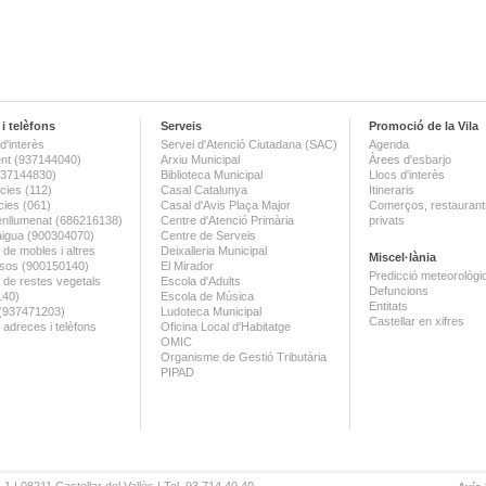
i telèfons
Serveis
Promoció de la Vila
d'interès
Servei d'Atenció Ciutadana (SAC)
Agenda
nt (937144040)
Arxiu Municipal
Àrees d'esbarjo
(937144830)
Biblioteca Municipal
Llocs d'interès
ies (112)
Casal Catalunya
Itineraris
ies (061)
Casal d'Avis Plaça Major
Comerços, restaurants
enllumenat (686216138)
Centre d'Atenció Primària
privats
aigua (900304070)
Centre de Serveis
 de mobles i altres
Deixalleria Municipal
Miscel·lània
sos (900150140)
El Mirador
Predicció meteorològi
a de restes vegetals
Escola d'Adults
Defuncions
140)
Escola de Música
Entitats
 (937471203)
Ludoteca Municipal
Castellar en xifres
 adreces i telèfons
Oficina Local d'Habitatge
OMIC
Organisme de Gestió Tributària
PIPAD