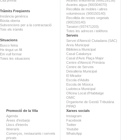
Cita prèvia
Avaries enllumenat (686216138)
Avaries aigua (900304070)
Recollida de mobles i altres
Tràmits Freqüents
voluminosos (900150140)
Instància genèrica
Recollida de restes vegetals
Bústia oberta
(900150140)
Subvencions per a la contractació
Tanatori (937471203)
Tots els tràmits
Totes les adreces i telèfons
Serveis
Situacions
Servei d'Atenció Ciutadana (SAC)
Arxiu Municipal
Busco feina
Biblioteca Municipal
He tingut un fill
Casal Catalunya
Em vull formar
Casal d'Avis Plaça Major
Totes les situacions
Centre d'Atenció Primària
Centre de Serveis
Deixalleria Municipal
El Mirador
Escola d'Adults
Escola de Música
Ludoteca Municipal
Oficina Local d'Habitatge
OMIC
Organisme de Gestió Tributària
PIPAD
Promoció de la Vila
Xarxes socials
Agenda
Instagram
Àrees d'esbarjo
Facebook
Llocs d'interès
Twitter
Itineraris
Youtube
Comerços, restaurants i serveis
WhatsApp
privats