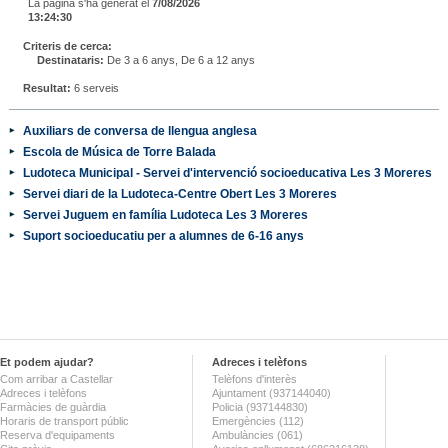
La pàgina s'ha generat el
7/08/2026
13:24:30
Criteris de cerca:
Destinataris:
De 3 a 6 anys, De 6 a 12 anys
Resultat:
6 serveis
Auxiliars de conversa de llengua anglesa
Escola de Música de Torre Balada
Ludoteca Municipal - Servei d'intervenció socioeducativa Les 3 Moreres
Servei diari de la Ludoteca-Centre Obert Les 3 Moreres
Servei Juguem en família Ludoteca Les 3 Moreres
Suport socioeducatiu per a alumnes de 6-16 anys
Et podem ajudar?
Adreces i telèfons
Com arribar a Castellar
Telèfons d'interès
Adreces i telèfons
Ajuntament (937144040)
Farmàcies de guàrdia
Policia (937144830)
Horaris de transport públic
Emergències (112)
Reserva d'equipaments
Ambulàncies (061)