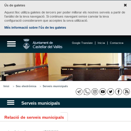
Ús de galetes
Aquest lloc utilitza galetes de tercers per poder millorar els nostres serveis a partir de
l'anàlisi de la teva navegació. Si continues navegant sense canviar la teva
configuració considerarem que acceptes la seva utilització.
Més informació sobre l'ús de les galetes
Google Translate
Inici
Contacte
Inici
Seu electrònica
Serveis municipals
Serveis municipals
Relació de serveis municipals