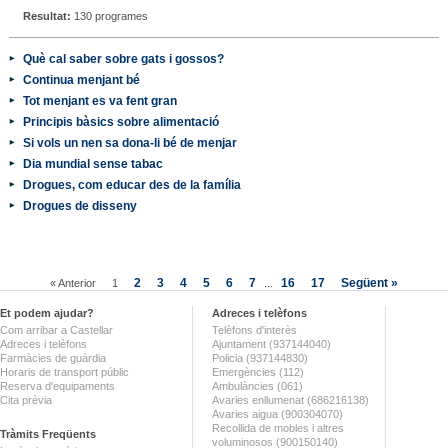
Resultat:
130 programes
Què cal saber sobre gats i gossos?
Continua menjant bé
Tot menjant es va fent gran
Principis bàsics sobre alimentació
Si vols un nen sa dona-li bé de menjar
Dia mundial sense tabac
Drogues, com educar des de la família
Drogues de disseny
2
3
4
5
6
7
16
17
Següent »
« Anterior
1
...
Et podem ajudar?
Adreces i telèfons
Com arribar a Castellar
Telèfons d'interès
Adreces i telèfons
Ajuntament (937144040)
Farmàcies de guàrdia
Policia (937144830)
Horaris de transport públic
Emergències (112)
Reserva d'equipaments
Ambulàncies (061)
Cita prèvia
Avaries enllumenat (686216138)
Avaries aigua (900304070)
Recollida de mobles i altres
Tràmits Freqüents
voluminosos (900150140)