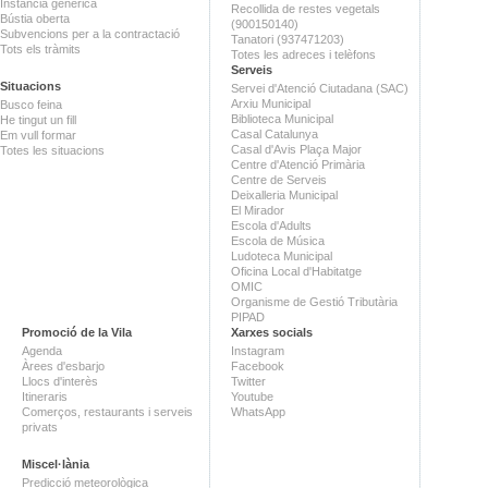
Instància genèrica
Recollida de restes vegetals
Bústia oberta
(900150140)
Subvencions per a la contractació
Tanatori (937471203)
Tots els tràmits
Totes les adreces i telèfons
Serveis
Situacions
Servei d'Atenció Ciutadana (SAC)
Arxiu Municipal
Busco feina
Biblioteca Municipal
He tingut un fill
Casal Catalunya
Em vull formar
Casal d'Avis Plaça Major
Totes les situacions
Centre d'Atenció Primària
Centre de Serveis
Deixalleria Municipal
El Mirador
Escola d'Adults
Escola de Música
Ludoteca Municipal
Oficina Local d'Habitatge
OMIC
Organisme de Gestió Tributària
PIPAD
Promoció de la Vila
Xarxes socials
Agenda
Instagram
Àrees d'esbarjo
Facebook
Llocs d'interès
Twitter
Itineraris
Youtube
Comerços, restaurants i serveis
WhatsApp
privats
Miscel·lània
Predicció meteorològica