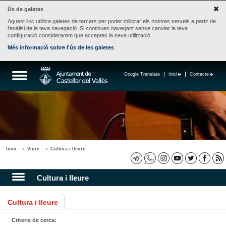
Ús de galetes
Aquest lloc utilitza galetes de tercers per poder millorar els nostres serveis a partir de
l'anàlisi de la teva navegació. Si continues navegant sense canviar la teva
configuració considerarem que acceptes la seva utilització.
Més informació sobre l'ús de les galetes
Google Translate
Inici
Contacte
Inici
Viure
Cultura i lleure
Cultura i lleure
Cultura i lleure
Criteris de cerca: