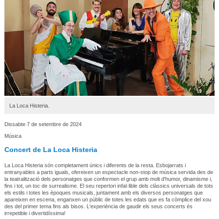
La Loca Histeria.
Dissabte 7 de setembre de 2024
Música
Concert de La Loca Histeria
La Loca Histeria són completament únics i diferents de la resta. Esbojarrats i
entranyables a parts iguals, ofereixen un espectacle non-stop de música servida des de
la teatralització dels personatges que conformen el grup amb molt d'humor, dinamisme i,
fins i tot, un toc de surrealisme. El seu repertori infal·lible dels clàssics universals de tots
els estils i totes les èpoques musicals, juntament amb els diversos personatges que
apareixen en escena, enganxen un públic de totes les edats que es fa còmplice del xou
des del primer tema fins als bisos. L'experiència de gaudir els seus concerts és
irrepetible i divertidíssima!