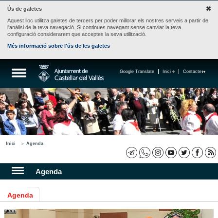
Ús de galetes
Aquest lloc utilitza galetes de tercers per poder millorar els nostres serveis a partir de
l'anàlisi de la teva navegació. Si continues navegant sense canviar la teva
configuració considerarem que acceptes la seva utilització.
Més informació sobre l'ús de les galetes
Google Translate
Inici
Contacte
Inici
Agenda
Agenda
Agenda