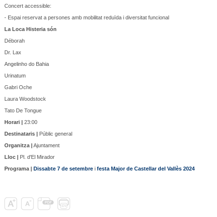
Concert accessible:
- Espai reservat a persones amb mobilitat reduïda i diversitat funcional
La Loca Histeria són
Déborah
Dr. Lax
Angelinho do Bahia
Urinatum
Gabri Oche
Laura Woodstock
Tato De Tongue
Horari |
23:00
Destinataris |
Públic general
Organitza |
Ajuntament
Lloc |
Pl. d'El Mirador
Programa |
Dissabte 7 de setembre
i
festa Major de Castellar del Vallès 2024