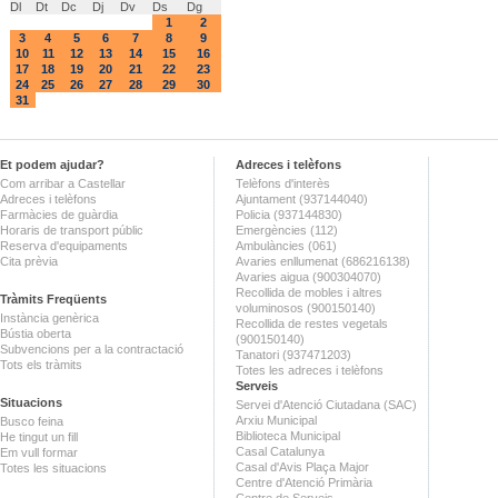
Dl
Dt
Dc
Dj
Dv
Ds
Dg
1
2
3
4
5
6
7
8
9
10
11
12
13
14
15
16
17
18
19
20
21
22
23
24
25
26
27
28
29
30
31
Et podem ajudar?
Adreces i telèfons
Com arribar a Castellar
Telèfons d'interès
Adreces i telèfons
Ajuntament (937144040)
Farmàcies de guàrdia
Policia (937144830)
Horaris de transport públic
Emergències (112)
Reserva d'equipaments
Ambulàncies (061)
Cita prèvia
Avaries enllumenat (686216138)
Avaries aigua (900304070)
Recollida de mobles i altres
Tràmits Freqüents
voluminosos (900150140)
Instància genèrica
Recollida de restes vegetals
Bústia oberta
(900150140)
Subvencions per a la contractació
Tanatori (937471203)
Tots els tràmits
Totes les adreces i telèfons
Serveis
Situacions
Servei d'Atenció Ciutadana (SAC)
Arxiu Municipal
Busco feina
Biblioteca Municipal
He tingut un fill
Casal Catalunya
Em vull formar
Casal d'Avis Plaça Major
Totes les situacions
Centre d'Atenció Primària
Centre de Serveis