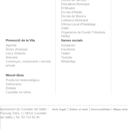
Deixalleria Municipal
El Mirador
Escola d'Adults
Escola de Música
Ludoteca Municipal
Oficina Local d'Habitatge
OMIC
Organisme de Gestió Tributària
PIPAD
Promoció de la Vila
Xarxes socials
Agenda
Instagram
Àrees d'esbarjo
Facebook
Llocs d'interès
Twitter
Itineraris
Youtube
Comerços, restaurants i serveis
WhatsApp
privats
Miscel·lània
Predicció meteorològica
Defuncions
Entitats
Castellar en xifres
Ajuntament de Castellar del Vallès ·
Avís legal
Sobre el web
Accessibilitat
Mapa web
Passeig Tolrà, 1 | 08211 Castellar
del Vallès | Tel. 93 714 40 40