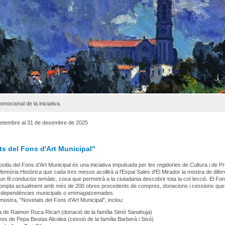
omocional de la iniciativa.
 setembre al 31 de desembre de 2025
ts del Fons d'Art Municipal"
ositiu del Fons d’Art Municipal és una iniciativa impulsada per les regidories de Cultura i de 
i Memòria Històrica que cada tres mesos acollirà a l'Espai Sales d'El Mirador la mostra de dife
n fil conductor temàtic, cosa que permetrà a la ciutadania descobrir tota la col·lecció. El Fon
compta actualment amb més de 200 obres procedents de compres, donacions i cessions que 
 dependències municipals o emmagatzemades.
mostra, "Novetats del Fons d'Art Municipal", inclou:
 de Raimon Roca Ricart (donació de la família Simó Sanahuja)
es de Pepa Beotas Alcolea (cessió de la família Barberà i Sisó)