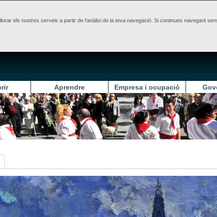
illorar els nostres serveis a partir de l'anàlisi de la teva navegació. Si continues navegant 
rir
Aprendre
Empresa i ocupació
Gov