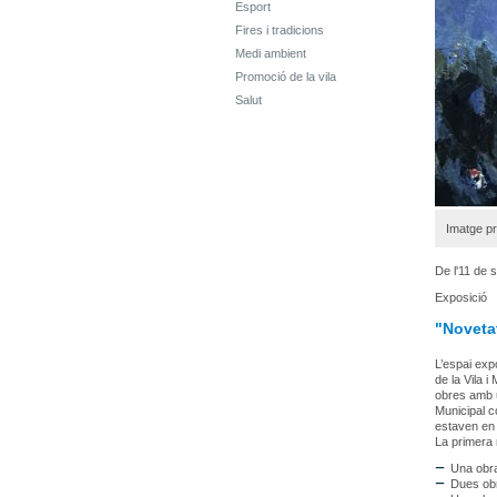
Esport
Fires i tradicions
Medi ambient
Promoció de la vila
Salut
Imatge pr
De l'11 de
Exposició
"Noveta
L’espai exp
de la Vila 
obres amb u
Municipal 
estaven en
La primera 
Una obra
Dues obr