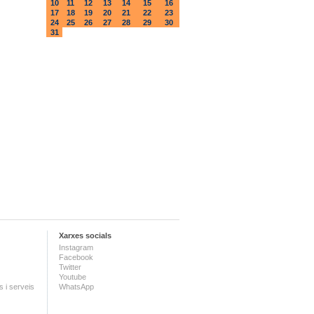
10
11
12
13
14
15
16
17
18
19
20
21
22
23
24
25
26
27
28
29
30
31
Xarxes socials
Instagram
Facebook
Twitter
Youtube
 i serveis
WhatsApp