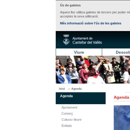
Ús de galetes
Aquest lloc utilitza galetes de tercers per poder m
acceptes la seva utilització.
Més informació sobre l'ús de les galetes
Viure
Descob
Inici
Agenda
Agenda
Agenda
Ajuntament
Comerç
Cultura i lleure
Entitats