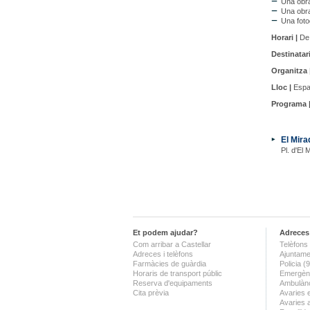
Una obra
Una obra
Una foto
Horari |
De 
Destinatari
Organitza 
Lloc |
Espai
Programa 
El Mira
Pl. d'El 
Et podem ajudar?
Adreces 
Com arribar a Castellar
Telèfons 
Adreces i telèfons
Ajuntame
Farmàcies de guàrdia
Policia 
Horaris de transport públic
Emergènc
Reserva d'equipaments
Ambulànc
Cita prèvia
Avaries 
Avaries 