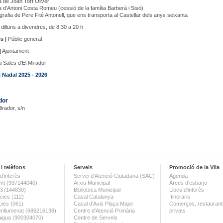
 de Joan Tort Oliver
 d’Antoni Costa Romeu (cessió de la família Barberà i Sisó)
grafia de Pere Fité Antonell, que ens transporta al Castellar dels anys seixanta
dilluns a divendres, de 8.30 a 20 h
s |
Públic general
|
Ajuntament
 Sales d'El Mirador
|
Nadal 2025 - 2026
dor
Mirador, s/n
i telèfons
Serveis
Promoció de la Vila
d'interès
Servei d'Atenció Ciutadana (SAC)
Agenda
nt (937144040)
Arxiu Municipal
Àrees d'esbarjo
(937144830)
Biblioteca Municipal
Llocs d'interès
ies (112)
Casal Catalunya
Itineraris
ies (061)
Casal d'Avis Plaça Major
Comerços, restaurants
enllumenat (686216138)
Centre d'Atenció Primària
privats
aigua (900304070)
Centre de Serveis