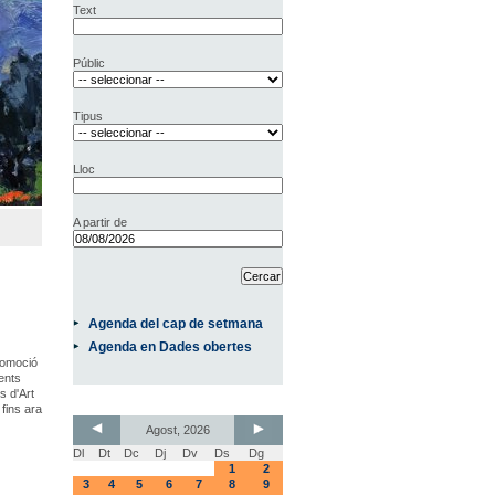
Text
Públic
Tipus
Lloc
A partir de
Agenda del cap de setmana
Agenda en Dades obertes
Promoció
rents
s d'Art
fins ara
Agost, 2026
Dl
Dt
Dc
Dj
Dv
Ds
Dg
1
2
3
4
5
6
7
8
9