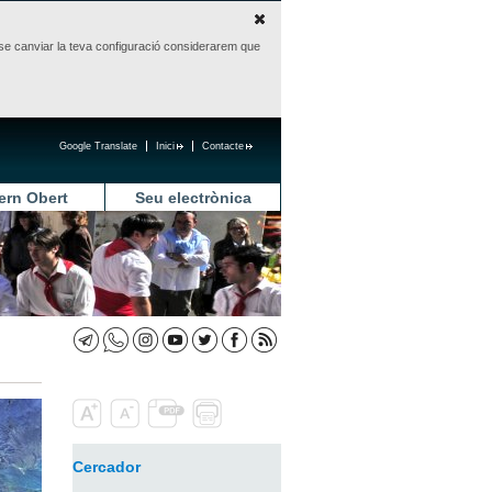
sense canviar la teva configuració considerarem que
Google Translate
Inici
Contacte
ern Obert
Seu electrònica
Cercador