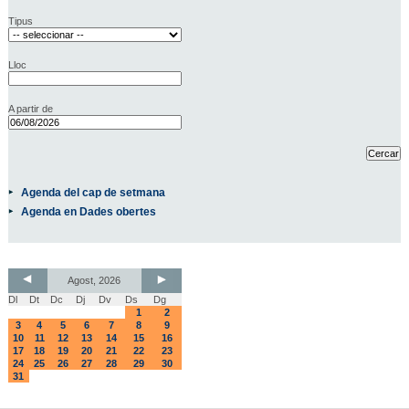
Tipus
Lloc
A partir de
Agenda del cap de setmana
Agenda en Dades obertes
Agost, 2026
Dl
Dt
Dc
Dj
Dv
Ds
Dg
1
2
3
4
5
6
7
8
9
10
11
12
13
14
15
16
17
18
19
20
21
22
23
24
25
26
27
28
29
30
31