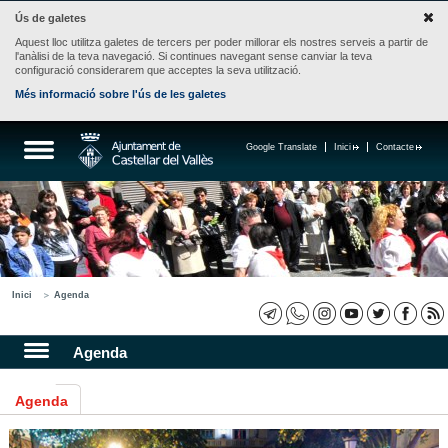
Ús de galetes
Aquest lloc utilitza galetes de tercers per poder millorar els nostres serveis a partir de
l'anàlisi de la teva navegació. Si continues navegant sense canviar la teva
configuració considerarem que acceptes la seva utilització.
Més informació sobre l'ús de les galetes
Google Translate
Inici
Contacte
Inici
Agenda
Agenda
Agenda