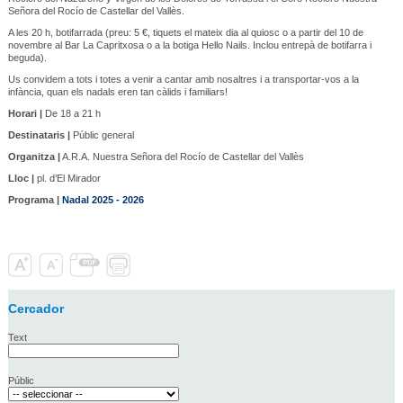
Señora del Rocío de Castellar del Vallès.
A les 20 h, botifarrada (preu: 5 €, tiquets el mateix dia al quiosc o a partir del 10 de
novembre al Bar La Capritxosa o a la botiga Hello Nails. Inclou entrepà de botifarra i
beguda).
Us convidem a tots i totes a venir a cantar amb nosaltres i a transportar-vos a la
infància, quan els nadals eren tan càlids i familiars!
Horari |
De 18 a 21 h
Destinataris |
Públic general
Organitza |
A.R.A. Nuestra Señora del Rocío de Castellar del Vallès
Lloc |
pl. d’El Mirador
Programa |
Nadal 2025 - 2026
Cercador
Text
Públic