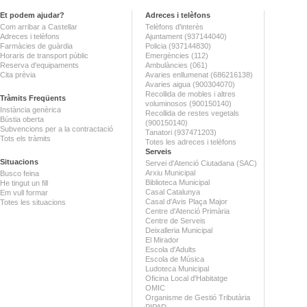
Et podem ajudar?
Adreces i telèfons
Com arribar a Castellar
Telèfons d'interès
Adreces i telèfons
Ajuntament (937144040)
Farmàcies de guàrdia
Policia (937144830)
Horaris de transport públic
Emergències (112)
Reserva d'equipaments
Ambulàncies (061)
Cita prèvia
Avaries enllumenat (686216138)
Avaries aigua (900304070)
Recollida de mobles i altres
Tràmits Freqüents
voluminosos (900150140)
Instància genèrica
Recollida de restes vegetals
Bústia oberta
(900150140)
Subvencions per a la contractació
Tanatori (937471203)
Tots els tràmits
Totes les adreces i telèfons
Serveis
Situacions
Servei d'Atenció Ciutadana (SAC)
Arxiu Municipal
Busco feina
Biblioteca Municipal
He tingut un fill
Casal Catalunya
Em vull formar
Casal d'Avis Plaça Major
Totes les situacions
Centre d'Atenció Primària
Centre de Serveis
Deixalleria Municipal
El Mirador
Escola d'Adults
Escola de Música
Ludoteca Municipal
Oficina Local d'Habitatge
OMIC
Organisme de Gestió Tributària
PIPAD