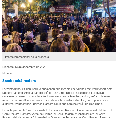
Imatge promocional de la proposta.
Dissabte 13 de desembre de 2025
Música
Zambombá rociera
La zambombá, es una tradició nadalenca que mescla els ''villancicos'' tradicionals amb
l'accent flamenc. Amb la participació de sis Coros Rocieros de diferents localitats
catalanes, crearem un ambient festiu nadalenc entre famílies, amics, veïns i visitants
mentre cantem villancicos rocieros tradicionals al voltant d'un foc, entre panderetes,
guitarres, zambombes i palmes i tastem algun que altre polvoró i un glop d'anís.
Hi participaran el Coro Rociero de la Hermandad Rociera Divina Pastora de Mataró, el
Coro Rociero Romero Verde de Blanes, el Coro Rociero d’Esparreguera, el Coro
Rociero del Nazareno y Virgen de los Dolores de Terrassa i el Coro Rociero Nuestra