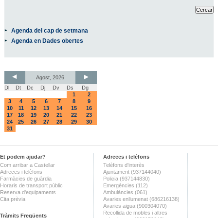
Agenda del cap de setmana
Agenda en Dades obertes
Agost, 2026
Dl
Dt
Dc
Dj
Dv
Ds
Dg
1
2
3
4
5
6
7
8
9
10
11
12
13
14
15
16
17
18
19
20
21
22
23
24
25
26
27
28
29
30
31
Et podem ajudar?
Adreces i telèfons
Com arribar a Castellar
Telèfons d'interès
Adreces i telèfons
Ajuntament (937144040)
Farmàcies de guàrdia
Policia (937144830)
Horaris de transport públic
Emergències (112)
Reserva d'equipaments
Ambulàncies (061)
Cita prèvia
Avaries enllumenat (686216138)
Avaries aigua (900304070)
Recollida de mobles i altres
Tràmits Freqüents