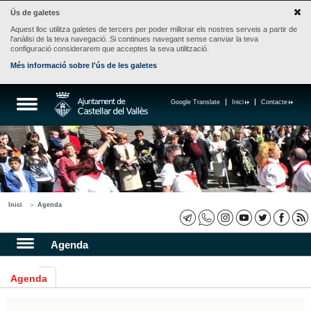
Ús de galetes
Aquest lloc utilitza galetes de tercers per poder millorar els nostres serveis a partir de
l'anàlisi de la teva navegació. Si continues navegant sense canviar la teva
configuració considerarem que acceptes la seva utilització.
Més informació sobre l'ús de les galetes
Google Translate
Inici
Contacte
Inici
Agenda
Agenda
Agenda