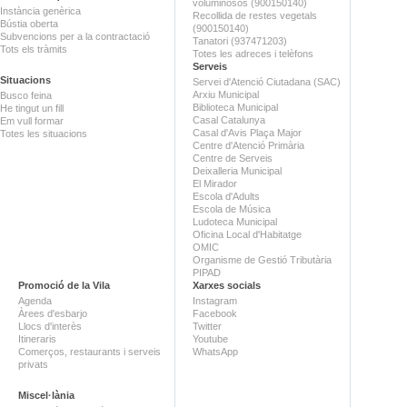
voluminosos (900150140)
Instància genèrica
Recollida de restes vegetals
Bústia oberta
(900150140)
Subvencions per a la contractació
Tanatori (937471203)
Tots els tràmits
Totes les adreces i telèfons
Serveis
Situacions
Servei d'Atenció Ciutadana (SAC)
Arxiu Municipal
Busco feina
Biblioteca Municipal
He tingut un fill
Casal Catalunya
Em vull formar
Casal d'Avis Plaça Major
Totes les situacions
Centre d'Atenció Primària
Centre de Serveis
Deixalleria Municipal
El Mirador
Escola d'Adults
Escola de Música
Ludoteca Municipal
Oficina Local d'Habitatge
OMIC
Organisme de Gestió Tributària
PIPAD
Promoció de la Vila
Xarxes socials
Agenda
Instagram
Àrees d'esbarjo
Facebook
Llocs d'interès
Twitter
Itineraris
Youtube
Comerços, restaurants i serveis
WhatsApp
privats
Miscel·lània