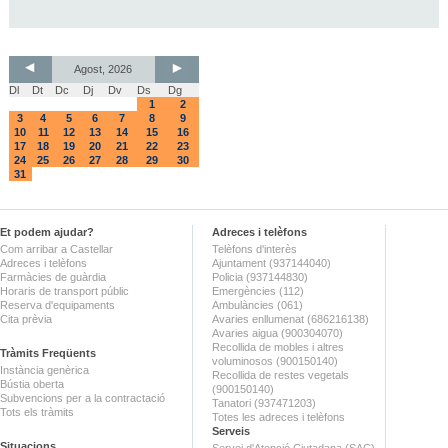
Agost, 2026
Dl
Dt
Dc
Dj
Dv
Ds
Dg
1
2
3
4
5
6
7
8
9
10
11
12
13
14
15
16
17
18
19
20
21
22
23
24
25
26
27
28
29
30
31
Et podem ajudar?
Adreces i telèfons
Com arribar a Castellar
Telèfons d'interès
Adreces i telèfons
Ajuntament (937144040)
Farmàcies de guàrdia
Policia (937144830)
Horaris de transport públic
Emergències (112)
Reserva d'equipaments
Ambulàncies (061)
Cita prèvia
Avaries enllumenat (686216138)
Avaries aigua (900304070)
Recollida de mobles i altres
Tràmits Freqüents
voluminosos (900150140)
Instància genèrica
Recollida de restes vegetals
Bústia oberta
(900150140)
Subvencions per a la contractació
Tanatori (937471203)
Tots els tràmits
Totes les adreces i telèfons
Serveis
Situacions
Servei d'Atenció Ciutadana (SAC)