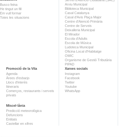
Arxiu Municipal
Busco feina
Biblioteca Municipal
He tingut un fill
Casal Catalunya
Em vull formar
Casal d'Avis Plaça Major
Totes les situacions
Centre d'Atenció Primària
Centre de Serveis
Deixalleria Municipal
El Mirador
Escola d'Adults
Escola de Música
Ludoteca Municipal
Oficina Local d'Habitatge
OMIC
Organisme de Gestió Tributària
PIPAD
Promoció de la Vila
Xarxes socials
Agenda
Instagram
Àrees d'esbarjo
Facebook
Llocs d'interès
Twitter
Itineraris
Youtube
Comerços, restaurants i serveis
WhatsApp
privats
Miscel·lània
Predicció meteorològica
Defuncions
Entitats
Castellar en xifres