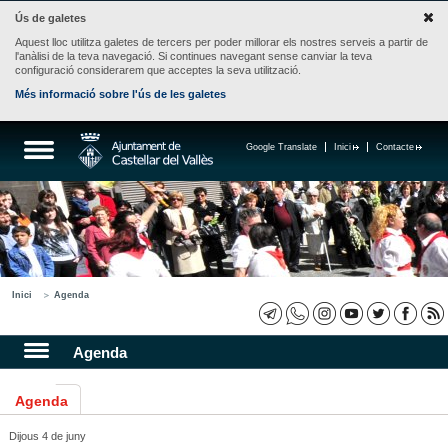
Ús de galetes
Aquest lloc utilitza galetes de tercers per poder millorar els nostres serveis a partir de
l'anàlisi de la teva navegació. Si continues navegant sense canviar la teva
configuració considerarem que acceptes la seva utilització.
Més informació sobre l'ús de les galetes
Google Translate
Inici
Contacte
Inici
Agenda
Agenda
Agenda
Dijous 4 de juny