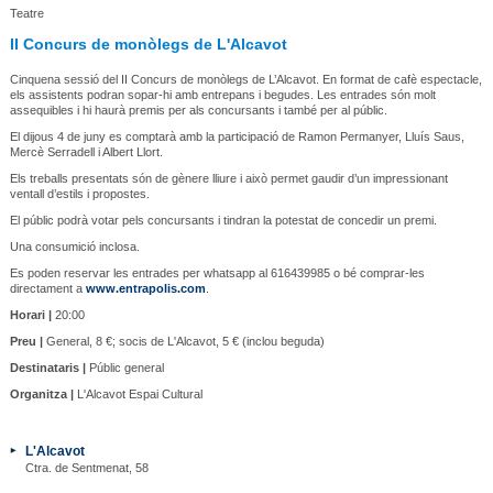
Teatre
II Concurs de monòlegs de L'Alcavot
Cinquena sessió del II Concurs de monòlegs de L’Alcavot. En format de cafè espectacle,
els assistents podran sopar-hi amb entrepans i begudes. Les entrades són molt
assequibles i hi haurà premis per als concursants i també per al públic.
El dijous 4 de juny es comptarà amb la participació de Ramon Permanyer, Lluís Saus,
Mercè Serradell i Albert Llort.
Els treballs presentats són de gènere lliure i això permet gaudir d’un impressionant
ventall d’estils i propostes.
El públic podrà votar pels concursants i tindran la potestat de concedir un premi.
Una consumició inclosa.
Es poden reservar les entrades per whatsapp al 616439985 o bé comprar-les
directament a
www.entrapolis.com
.
Horari |
20:00
Preu |
General, 8 €; socis de L'Alcavot, 5 € (inclou beguda)
Destinataris |
Públic general
Organitza |
L'Alcavot Espai Cultural
L'Alcavot
Ctra. de Sentmenat, 58