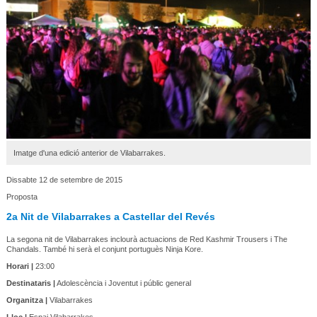
Imatge d'una edició anterior de Vilabarrakes.
Dissabte 12 de setembre de 2015
Proposta
2a Nit de Vilabarrakes a Castellar del Revés
La segona nit de Vilabarrakes inclourà actuacions de Red Kashmir Trousers i The
Chandals. També hi serà el conjunt portuguès Ninja Kore.
Horari |
23:00
Destinataris |
Adolescència i Joventut i públic general
Organitza |
Vilabarrakes
Lloc |
Espai Vilabarrakes