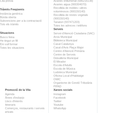
Cita prèvia
Avaries enllumenat (686216138)
Avaries aigua (900304070)
Recollida de mobles i altres
Tràmits Freqüents
voluminosos (900150140)
Instància genèrica
Recollida de restes vegetals
Bústia oberta
(900150140)
Subvencions per a la contractació
Tanatori (937471203)
Tots els tràmits
Totes les adreces i telèfons
Serveis
Situacions
Servei d'Atenció Ciutadana (SAC)
Arxiu Municipal
Busco feina
Biblioteca Municipal
He tingut un fill
Casal Catalunya
Em vull formar
Casal d'Avis Plaça Major
Totes les situacions
Centre d'Atenció Primària
Centre de Serveis
Deixalleria Municipal
El Mirador
Escola d'Adults
Escola de Música
Ludoteca Municipal
Oficina Local d'Habitatge
OMIC
Organisme de Gestió Tributària
PIPAD
Promoció de la Vila
Xarxes socials
Agenda
Instagram
Àrees d'esbarjo
Facebook
Llocs d'interès
Twitter
Itineraris
Youtube
Comerços, restaurants i serveis
WhatsApp
privats