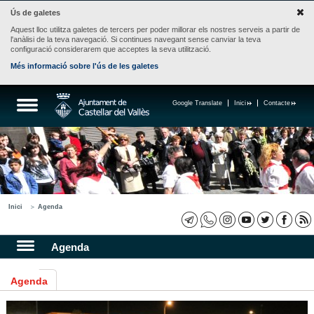
Ús de galetes
Aquest lloc utilitza galetes de tercers per poder millorar els nostres serveis a partir de
l'anàlisi de la teva navegació. Si continues navegant sense canviar la teva
configuració considerarem que acceptes la seva utilització.
Més informació sobre l'ús de les galetes
Google Translate
Inici
Contacte
Inici
Agenda
Agenda
Agenda