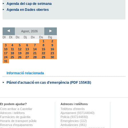
Agenda del cap de setmana
Agenda en Dades obertes
Agost, 2026
Dl
Dt
Dc
Dj
Dv
Ds
Dg
1
2
3
4
5
6
7
8
9
10
11
12
13
14
15
16
17
18
19
20
21
22
23
24
25
26
27
28
29
30
31
Informació relacionada
Plànol d'actuació en cas d'emergència (PDF 155KB)
Et podem ajudar?
Adreces i telèfons
Com arribar a Castellar
Telèfons d'interès
Adreces i telèfons
Ajuntament (937144040)
Farmàcies de guàrdia
Policia (937144830)
Horaris de transport públic
Emergències (112)
Reserva d'equipaments
Ambulàncies (061)