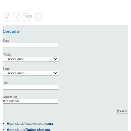
Cercador
Text
Públic
Tipus
Lloc
A partir de
Agenda del cap de setmana
Agenda en Dades obertes