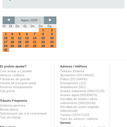
Agost, 2026
Dl
Dt
Dc
Dj
Dv
Ds
Dg
1
2
3
4
5
6
7
8
9
10
11
12
13
14
15
16
17
18
19
20
21
22
23
24
25
26
27
28
29
30
31
Et podem ajudar?
Adreces i telèfons
Com arribar a Castellar
Telèfons d'interès
Adreces i telèfons
Ajuntament (937144040)
Farmàcies de guàrdia
Policia (937144830)
Horaris de transport públic
Emergències (112)
Reserva d'equipaments
Ambulàncies (061)
Cita prèvia
Avaries enllumenat (686216138)
Avaries aigua (900304070)
Recollida de mobles i altres
Tràmits Freqüents
voluminosos (900150140)
Instància genèrica
Recollida de restes vegetals
Bústia oberta
(900150140)
Subvencions per a la contractació
Tanatori (937471203)
Tots els tràmits
Totes les adreces i telèfons
Serveis
Situacions