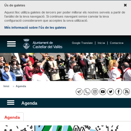
Ús de galetes
Aquest lloc utilitza galetes de tercers per poder millorar els nostres serveis a partir de
l'anàlisi de la teva navegació. Si continues navegant sense canviar la teva
configuració considerarem que acceptes la seva utilització.
Més informació sobre l'ús de les galetes
Google Translate
Inici
Contacte
Inici
Agenda
Agenda
Agenda