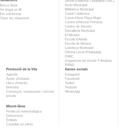
Servei d'Atenció Ciutadana (SAC)
Arxiu Municipal
Busco feina
Biblioteca Municipal
He tingut un fill
Casal Catalunya
Em vull formar
Casal d'Avis Plaça Major
Totes les situacions
Centre d'Atenció Primària
Centre de Serveis
Deixalleria Municipal
El Mirador
Escola d'Adults
Escola de Música
Ludoteca Municipal
Oficina Local d'Habitatge
OMIC
Organisme de Gestió Tributària
PIPAD
Promoció de la Vila
Xarxes socials
Agenda
Instagram
Àrees d'esbarjo
Facebook
Llocs d'interès
Twitter
Itineraris
Youtube
Comerços, restaurants i serveis
WhatsApp
privats
Miscel·lània
Predicció meteorològica
Defuncions
Entitats
Castellar en xifres