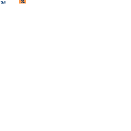
31
tall