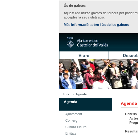
Ús de galetes
Aquest lloc utilitza galetes de tercers per poder m
acceptes la seva utilització.
Més informació sobre l'ús de les galetes
Viure
Descob
Inici
Agenda
Agenda
Agenda
Ajuntament
Criteris
Acte
Comerç
Prog
Cultura i lleure
Resulta
Entitats