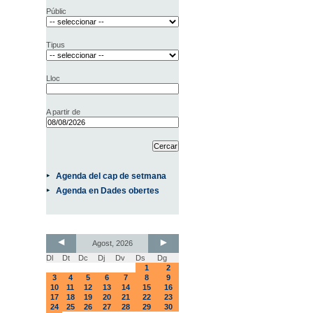
Públic
Tipus
Lloc
A partir de
Agenda del cap de setmana
Agenda en Dades obertes
Agost, 2026
Dl
Dt
Dc
Dj
Dv
Ds
Dg
1
2
3
4
5
6
7
8
9
10
11
12
13
14
15
16
17
18
19
20
21
22
23
24
25
26
27
28
29
30