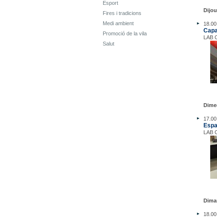
Esport
Dijo
Fires i tradicions
Medi ambient
18.00
Capa
Promoció de la vila
LAB C
Salut
Dime
17.00
Espa
LAB C
Dima
18.00