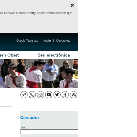
sense canviar la teva configuració considerarem que
Google Translate
Inici
Contacte
ern Obert
Seu electrònica
Cercador
Text