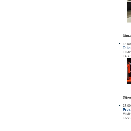
Dima
18.00 
Talle
El Mi
LAB C
Dijo
17.00
Pres
El Mi
LAB C