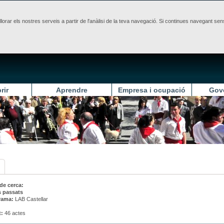
illorar els nostres serveis a partir de l'anàlisi de la teva navegació. Si continues navegant 
rir
Aprendre
Empresa i ocupació
Gov
 de cerca:
s passats
rama:
LAB Castellar
t:
46 actes