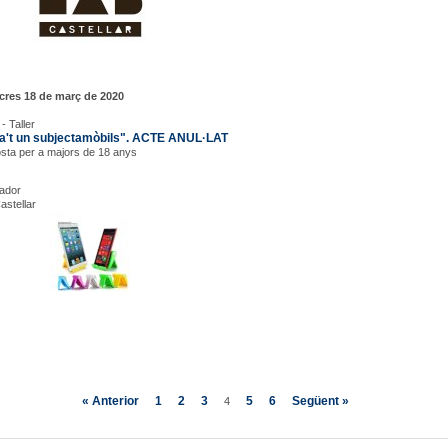
cres 18 de març de 2020
- Taller
a't un subjectamòbils". ACTE ANUL·LAT
sta per a majors de 18 anys
rador
astellar
« Anterior
1
2
3
5
6
Següent »
4