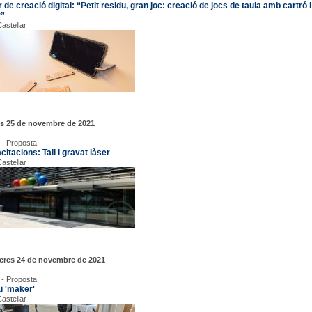
r de creació digital: “Petit residu, gran joc: creació de jocs de taula amb cartró i 
r”
astellar
us 25 de novembre de 2021
 - Proposta
itacions: Tall i gravat làser
astellar
cres 24 de novembre de 2021
 - Proposta
i 'maker'
astellar