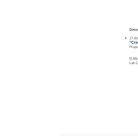
Dime
17.00 
"Cre
Propo
El Mi
Lab C