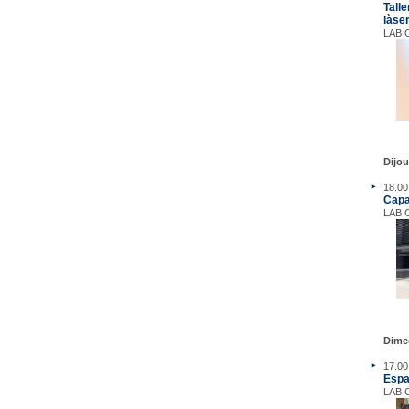
Talle
làse
LAB C
Dijo
18.00
Capac
LAB C
Dime
17.00
Espa
LAB C