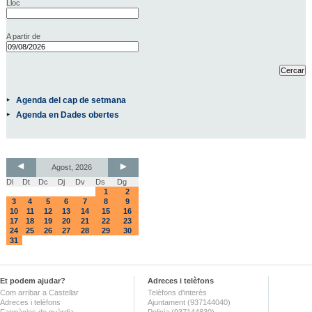
Lloc
A partir de
Agenda del cap de setmana
Agenda en Dades obertes
Agost, 2026
Dl
Dt
Dc
Dj
Dv
Ds
Dg
1
2
3
4
5
6
7
8
9
10
11
12
13
14
15
16
17
18
19
20
21
22
23
24
25
26
27
28
29
30
31
Et podem ajudar?
Adreces i telèfons
Com arribar a Castellar
Telèfons d'interès
Adreces i telèfons
Ajuntament (937144040)
Farmàcies de guàrdia
Policia (937144830)