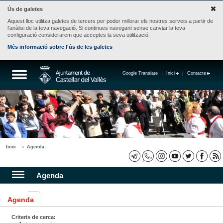
Ús de galetes
Aquest lloc utilitza galetes de tercers per poder millorar els nostres serveis a partir de
l'anàlisi de la teva navegació. Si continues navegant sense canviar la teva
configuració considerarem que acceptes la seva utilització.
Més informació sobre l'ús de les galetes
Google Translate
Inici
Contacte
Inici
Agenda
Agenda
Agenda
Criteris de cerca: