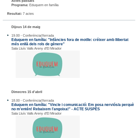
Actes passats
Programa:
Eduquem en família
Resultat:
7 actes
Dijous 14 de maig
19.00 - Conferència/Xerrada
Eduquem en família: "Infàncies fora de motlle: créixer amb llibertat
més enllà dels rols de gènere"
Sala Lluís Valls Areny d'El Mirador
Dimecres 15 d'abril
18.00 - Conferència/Xerrada
Eduquem en família: "Vincle i comunicació: Em posa nerviós/a perquè
no m'entén! Rebaixem l'angoixa!" - ACTE SUSPÈS
Sala Lluís Valls Areny d'El Mirador