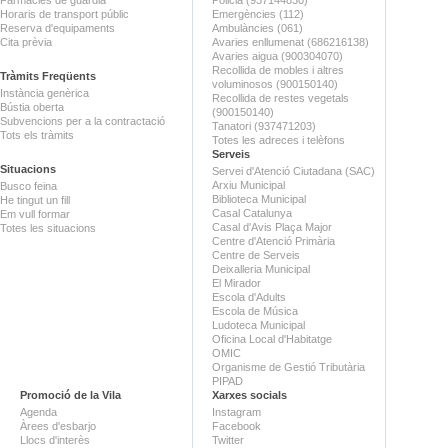
Horaris de transport públic
Emergències (112)
Reserva d'equipaments
Ambulàncies (061)
Cita prèvia
Avaries enllumenat (686216138)
Avaries aigua (900304070)
Recollida de mobles i altres
Tràmits Freqüents
voluminosos (900150140)
Instància genèrica
Recollida de restes vegetals
Bústia oberta
(900150140)
Subvencions per a la contractació
Tanatori (937471203)
Tots els tràmits
Totes les adreces i telèfons
Serveis
Situacions
Servei d'Atenció Ciutadana (SAC)
Arxiu Municipal
Busco feina
Biblioteca Municipal
He tingut un fill
Casal Catalunya
Em vull formar
Casal d'Avis Plaça Major
Totes les situacions
Centre d'Atenció Primària
Centre de Serveis
Deixalleria Municipal
El Mirador
Escola d'Adults
Escola de Música
Ludoteca Municipal
Oficina Local d'Habitatge
OMIC
Organisme de Gestió Tributària
PIPAD
Promoció de la Vila
Xarxes socials
Agenda
Instagram
Àrees d'esbarjo
Facebook
Llocs d'interès
Twitter