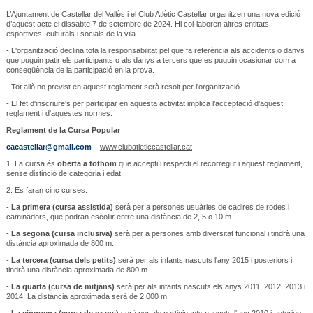
L’Ajuntament de Castellar del Vallès i el Club Atlètic Castellar organitzen una nova edició
d’aquest acte el dissabte 7 de setembre de 2024. Hi col·laboren altres entitats
esportives, culturals i socials de la vila.
- L'organització declina tota la responsabilitat pel que fa referència als accidents o danys
que puguin patir els participants o als danys a tercers que es puguin ocasionar com a
conseqüència de la participació en la prova.
- Tot allò no previst en aquest reglament serà resolt per l'organització.
- El fet d'inscriure's per participar en aquesta activitat implica l'acceptació d'aquest
reglament i d'aquestes normes.
Reglament de la Cursa Popular
cacastellar@gmail.com
–
www.clubatleticcastellar.cat
1. La cursa és
oberta a tothom
que accepti i respecti el recorregut i aquest reglament,
sense distinció de categoria i edat.
2. Es faran cinc curses:
-
La primera (cursa assistida)
serà per a persones usuàries de cadires de rodes i
caminadors, que podran escollir entre una distància de 2, 5 o 10 m.
-
La segona (cursa inclusiva)
serà per a persones amb diversitat funcional i tindrà una
distància aproximada de 800 m.
-
La tercera (cursa dels petits)
serà per als infants nascuts l'any 2015 i posteriors i
tindrà una distància aproximada de 800 m.
-
La quarta (cursa de mitjans)
serà per als infants nascuts els anys 2011, 2012, 2013 i
2014. La distància aproximada serà de 2.000 m.
-
La cinquena (cursa de grans)
serà per als participants nascuts l'any 2010 i anteriors.