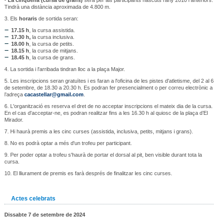
Tindrà una distància aproximada de 4.800 m.
3. Els
horaris
de sortida seran:
17.15 h
, la cursa assistida.
17.30 h,
la cursa inclusiva.
18.00 h
, la cursa de petits.
18.15 h
, la cursa de mitjans.
18.45 h
, la cursa de grans.
4. La sortida i l'arribada tindran lloc a la plaça Major.
5. Les inscripcions seran gratuïtes i es faran a l'oficina de les pistes d'atletisme, del 2 al 6
de setembre, de 18.30 a 20.30 h. Es podran fer presencialment o per correu electrònic a
l’adreça
cacastellar@gmail.com
.
6. L'organització es reserva el dret de no acceptar inscripcions el mateix dia de la cursa.
En el cas d'acceptar-ne, es podran realitzar fins a les 16.30 h al quiosc de la plaça d’El
Mirador.
7. Hi haurà premis a les cinc curses (assistida, inclusiva, petits, mitjans i grans).
8. No es podrà optar a més d'un trofeu per participant.
9. Per poder optar a trofeu s'haurà de portar el dorsal al pit, ben visible durant tota la
cursa.
10. El lliurament de premis es farà després de finalitzar les cinc curses.
Actes celebrats
Dissabte 7 de setembre de 2024