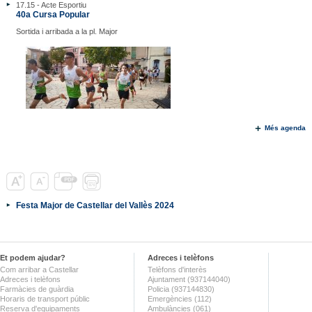
17.15 - Acte Esportiu
40a Cursa Popular
Sortida i arribada a la pl. Major
Més agenda
Festa Major de Castellar del Vallès 2024
Et podem ajudar?
Adreces i telèfons
Com arribar a Castellar
Telèfons d'interès
Adreces i telèfons
Ajuntament (937144040)
Farmàcies de guàrdia
Policia (937144830)
Horaris de transport públic
Emergències (112)
Reserva d'equipaments
Ambulàncies (061)