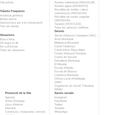
Cita prèvia
Avaries enllumenat (686216138)
Avaries aigua (900304070)
Recollida de mobles i altres
Tràmits Freqüents
voluminosos (900150140)
Instància genèrica
Recollida de restes vegetals
Bústia oberta
(900150140)
Subvencions per a la contractació
Tanatori (937471203)
Tots els tràmits
Totes les adreces i telèfons
Serveis
Situacions
Servei d'Atenció Ciutadana (SAC)
Arxiu Municipal
Busco feina
Biblioteca Municipal
He tingut un fill
Casal Catalunya
Em vull formar
Casal d'Avis Plaça Major
Totes les situacions
Centre d'Atenció Primària
Centre de Serveis
Deixalleria Municipal
El Mirador
Escola d'Adults
Escola de Música
Ludoteca Municipal
Oficina Local d'Habitatge
OMIC
Organisme de Gestió Tributària
PIPAD
Promoció de la Vila
Xarxes socials
Agenda
Instagram
Àrees d'esbarjo
Facebook
Llocs d'interès
Twitter
Itineraris
Youtube
Comerços, restaurants i serveis
WhatsApp