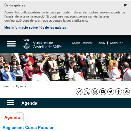
Ús de galetes
Aquest lloc utilitza galetes de tercers per poder millorar els nostres serveis a partir de
l'anàlisi de la teva navegació. Si continues navegant sense canviar la teva
configuració considerarem que acceptes la seva utilització.
Més informació sobre l'ús de les galetes
Google Translate
Inici
Contacte
Inici
Agenda
Agenda
Agenda
Reglament Cursa Popular