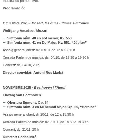
musical de primer nivell.
Programació:
OCTUBRE 2025 -
Mozart, les dues últimes simfonies
Wolfgang Amadeus Mozart
Simfonia núm. 40 en sol menor, Kv. 550
Simfonia núm. 41 en Do Major, Kv. 551, “Júpiter”
Assaig general obert: dv. 03/10, de 12 a 13.30 h
Xerrada Parlem de música: ds. 04/10, de 18.30 a 19.30 h
Concert: ds. 04/10, 20 h
Director convidat: Antoni Ros Marbà
NOVEMBRE 2025 -
Beethoven i l'Heroi
Ludwig van Beethoven
Obertura Egmont, Op. 84
Simfonia núm. 3 en Mi bemoll Major, Op. 55, “Heroica"
Assaig general obert: dj. 20/11, de 12 a 13.30 h
Xerrada Parlem de música: dv. 21/11, de 18.30 a 19.30 h
Concert: dv. 21/11, 20 h
Director: Carles Miró