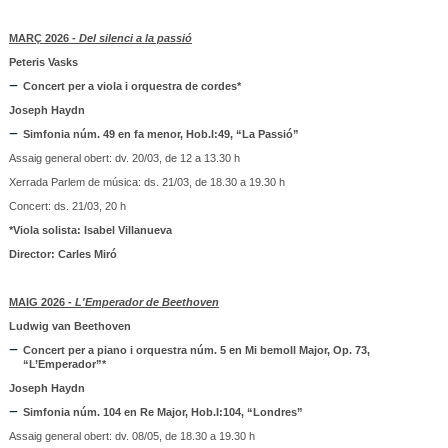
MARÇ 2026 -
Del silenci a la passió
Peteris Vasks
Concert per a viola i orquestra de cordes*
Joseph Haydn
Simfonia núm. 49 en fa menor, Hob.I:49, “La Passió”
Assaig general obert: dv. 20/03, de 12 a 13.30 h
Xerrada Parlem de música: ds. 21/03, de 18.30 a 19.30 h
Concert: ds. 21/03, 20 h
*Viola solista: Isabel Villanueva
Director: Carles Miró
MAIG 2026 -
L'Emperador de Beethoven
Ludwig van Beethoven
Concert per a piano i orquestra núm. 5 en Mi bemoll Major, Op. 73,
“L’Emperador”*
Joseph Haydn
Simfonia núm. 104 en Re Major, Hob.I:104, “Londres”
Assaig general obert: dv. 08/05, de 18.30 a 19.30 h