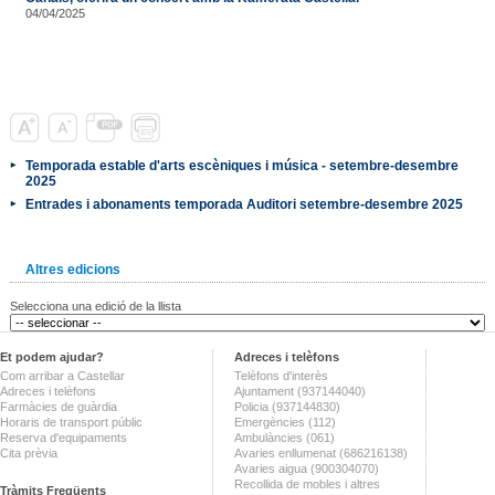
04/04/2025
Temporada estable d'arts escèniques i música - setembre-desembre
2025
Entrades i abonaments temporada Auditori setembre-desembre 2025
Altres edicions
Selecciona una edició de la llista
Et podem ajudar?
Adreces i telèfons
Com arribar a Castellar
Telèfons d'interès
Adreces i telèfons
Ajuntament (937144040)
Farmàcies de guàrdia
Policia (937144830)
Horaris de transport públic
Emergències (112)
Reserva d'equipaments
Ambulàncies (061)
Cita prèvia
Avaries enllumenat (686216138)
Avaries aigua (900304070)
Recollida de mobles i altres
Tràmits Freqüents