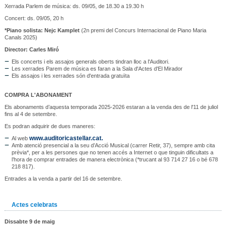
Xerrada Parlem de música: ds. 09/05, de 18.30 a 19.30 h
Concert: ds. 09/05, 20 h
*Piano solista: Nejc Kamplet
(2n premi del Concurs Internacional de Piano Maria
Canals 2025)
Director: Carles Miró
Els concerts i els assajos generals oberts tindran lloc a l'Auditori.
Les xerrades Parem de música es faran a la Sala d'Actes d'El Mirador
Els assajos i les xerrades són d'entrada gratuïta
COMPRA L'ABONAMENT
Els abonaments d’aquesta temporada 2025-2026 estaran a la venda des de l'11 de juliol
fins al 4 de setembre.
Es podran adquirir de dues maneres:
www.auditoricastellar.cat.
Al web
Amb atenció presencial a la seu d’Acció Musical (carrer Retir, 37), sempre amb cita
prèvia*, per a les persones que no tenen accés a Internet o que tinguin dificultats a
l’hora de comprar entrades de manera electrònica (*trucant al 93 714 27 16 o bé 678
218 817).
Entrades a la venda a partir del 16 de setembre.
Actes celebrats
Dissabte 9 de maig