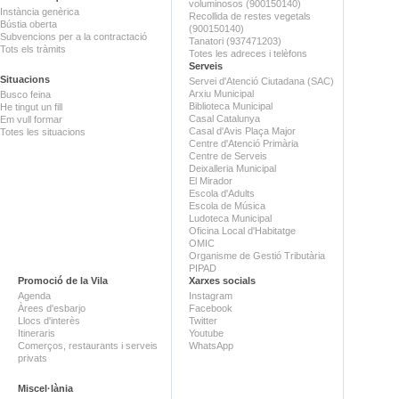
voluminosos (900150140)
Instància genèrica
Recollida de restes vegetals
Bústia oberta
(900150140)
Subvencions per a la contractació
Tanatori (937471203)
Tots els tràmits
Totes les adreces i telèfons
Serveis
Situacions
Servei d'Atenció Ciutadana (SAC)
Arxiu Municipal
Busco feina
Biblioteca Municipal
He tingut un fill
Casal Catalunya
Em vull formar
Casal d'Avis Plaça Major
Totes les situacions
Centre d'Atenció Primària
Centre de Serveis
Deixalleria Municipal
El Mirador
Escola d'Adults
Escola de Música
Ludoteca Municipal
Oficina Local d'Habitatge
OMIC
Organisme de Gestió Tributària
PIPAD
Promoció de la Vila
Xarxes socials
Agenda
Instagram
Àrees d'esbarjo
Facebook
Llocs d'interès
Twitter
Itineraris
Youtube
Comerços, restaurants i serveis
WhatsApp
privats
Miscel·lània