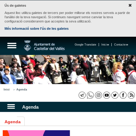
Ús de galetes
Aquest lloc utilitza galetes de tercers per poder millorar els nostres serveis a partir de
l'anàlisi de la teva navegació. Si continues navegant sense canviar la teva
configuració considerarem que acceptes la seva utilització.
Més informació sobre l'ús de les galetes
Google Translate
Inici
Contacte
Inici
Agenda
Agenda
Agenda