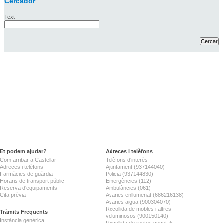
Cercador
Text
Et podem ajudar?
Adreces i telèfons
Com arribar a Castellar
Telèfons d'interès
Adreces i telèfons
Ajuntament (937144040)
Farmàcies de guàrdia
Policia (937144830)
Horaris de transport públic
Emergències (112)
Reserva d'equipaments
Ambulàncies (061)
Cita prèvia
Avaries enllumenat (686216138)
Avaries aigua (900304070)
Recollida de mobles i altres
Tràmits Freqüents
voluminosos (900150140)
Instància genèrica
Recollida de restes vegetals