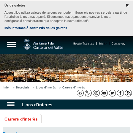
Ús de galetes
Aquest lloc utilitza galetes de tercers per poder millorar els nostres serveis a partir de
l'anàlisi de la teva navegació. Si continues navegant sense canviar la teva
configuració considerarem que acceptes la seva utilització.
Més informació sobre l'ús de les galetes
Google Translate
Inici
Contacte
Inici
Descobrir
Llocs d'interès
Carrers d'interès
Llocs d'interès
Carrers d'interès