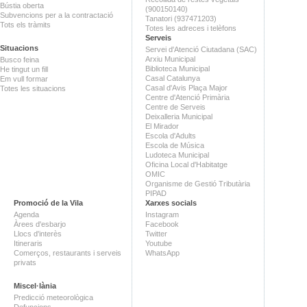
Bústia oberta
(900150140)
Subvencions per a la contractació
Tanatori (937471203)
Tots els tràmits
Totes les adreces i telèfons
Serveis
Situacions
Servei d'Atenció Ciutadana (SAC)
Arxiu Municipal
Busco feina
Biblioteca Municipal
He tingut un fill
Casal Catalunya
Em vull formar
Casal d'Avis Plaça Major
Totes les situacions
Centre d'Atenció Primària
Centre de Serveis
Deixalleria Municipal
El Mirador
Escola d'Adults
Escola de Música
Ludoteca Municipal
Oficina Local d'Habitatge
OMIC
Organisme de Gestió Tributària
PIPAD
Promoció de la Vila
Xarxes socials
Agenda
Instagram
Àrees d'esbarjo
Facebook
Llocs d'interès
Twitter
Itineraris
Youtube
Comerços, restaurants i serveis
WhatsApp
privats
Miscel·lània
Predicció meteorològica
Defuncions