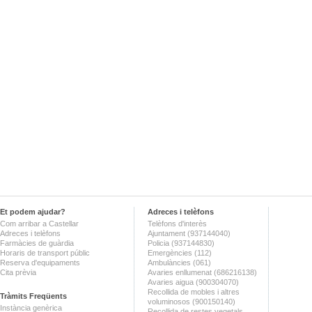
Et podem ajudar?
Adreces i telèfons
Com arribar a Castellar
Telèfons d'interès
Adreces i telèfons
Ajuntament (937144040)
Farmàcies de guàrdia
Policia (937144830)
Horaris de transport públic
Emergències (112)
Reserva d'equipaments
Ambulàncies (061)
Cita prèvia
Avaries enllumenat (686216138)
Avaries aigua (900304070)
Recollida de mobles i altres
Tràmits Freqüents
voluminosos (900150140)
Instància genèrica
Recollida de restes vegetals