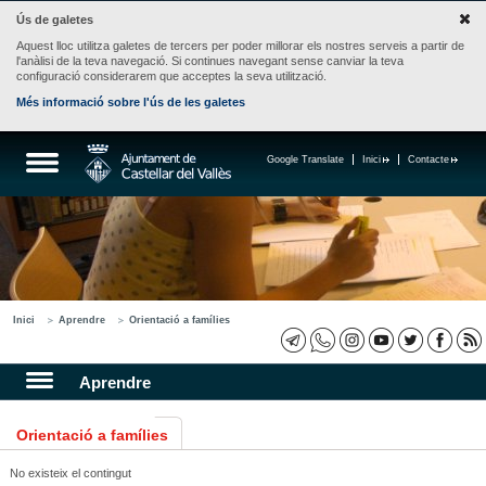
Ús de galetes
Aquest lloc utilitza galetes de tercers per poder millorar els nostres serveis a partir de
l'anàlisi de la teva navegació. Si continues navegant sense canviar la teva
configuració considerarem que acceptes la seva utilització.
Més informació sobre l'ús de les galetes
Google Translate
Inici
Contacte
Inici
Aprendre
Orientació a famílies
Aprendre
Orientació a famílies
No existeix el contingut