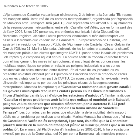
Divendres 4 de febrer de 2005
L'Ajuntament de Castellar va participar el dimecres, 2 de febrer, a la Jornada "Els reptes
del transport urbà i interurbà de les corones metropolitanes", organitzada per l'Agrupació
de Municipis amb Transport Urbà (AMTU), que representa actualment a 36 ajuntaments
de la segona corona metropolitana, entre ells, Castellar del Vallès, que en forma part des
de l'any 2004. Unes 170 persones, entre tècnics municipals i de la Diputació de
Barcelona, regidors, alcaldes i altres persones vinculades al món del transport van
assistir a la trobada que va tenir lloc a Granollers. En representació de Castellar, van
assistir-hi el regidor de Transport Públic de l'Ajuntament de Castellar, César Galván i la
Cap de l'Oficina 21, Marina Muntada. L'objectiu de les jornades era analitzar la situació
del transport públic a les ciutats que integren l'AMTU i posar sobre la taula els problemes
i els reptes que comporta aquest servei. En aquest sentit, la trobada va tractar temes
com el finançament, les noves infrastructures, el marc legal de les concessions, les
mobilitats específiques sorgides en relació als polígons industrials o a les zones
residencials de baixa intensitat, entre d'altres. En el marc de les jornades es va
presentar un estudi elaborat per la Diputació de Barcelona sobre la creació de carrils
bus en les ciutats que formen part de l'AMTU. En aquest estudi es fan evidents nivells
d'inversió molt importants per part de les principals ciutats de la segona corona
metropolitana. Muntada ha explicat que
"Castellar va reclamar que el govern català i
els governs municipals d'aquestes ciutats pensin en les línies interurbanes a
l'hora d'habilitar carrils bus i d'ubicar les estacions d'autobus"
. També ha dit que
"Castellar té greus problemes amb la línia que enllaça el municipi amb Sabadell,
pel gran volum de cotxes que circulen diàriament, per la carretera B-124 però
principalment pel trànsit que es fa per dins la trama urbana de Sabadell i
Terrassa"
. Les Jornades van fer palès que el problema de la mobilitat i del transport
públic és un problema generalitzat a tot el país. Marina Muntada ha afirmat que ,
"el cas
de Castellar del Vallès no és excepcional, i per tant, és difícil que la Generalitat
prioritzi invertir en la millora del transport públic al municipi, abans que a un altra
població"
. En el marc del Pla Director d'Infrastructures 2001-2010, hi ha prevista una
inversió per part de la Generalitat, del 90 per cent a Barcelona i als municipis propers.