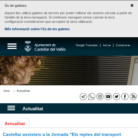
Ús de galetes
Aquest lloc utilitza galetes de tercers per poder millorar els nostres serveis a partir de
l'anàlisi de la teva navegació. Si continues navegant sense canviar la teva
configuració considerarem que acceptes la seva utilització.
Més informació sobre l'ús de les galetes
Google Translate
Inici
Contacte
Inici
Actualitat
Actualitat
Actualitat
Castellar assisteix a la Jornada "Els reptes del transport