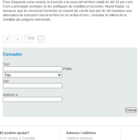
Fora d'aquesta zona central, la inversió a la resta del territori català és del 10 per cent.
Com a principals novetats en les polítiques de mobilitat el secretari, Manel Nadal, va
destacar que és necessari fomentar la creació de carrils bus per fer de l'autobus una
alternativa de transport real al territori on no arriba el tren, i estudiar la millora de la
mobilitat als polígons industrials.
Cercador
Text
Públic
Lloc
Anterior a
Et podem ajudar?
Adreces i telèfons
Com arribar a Castellar
Telèfons d'interès