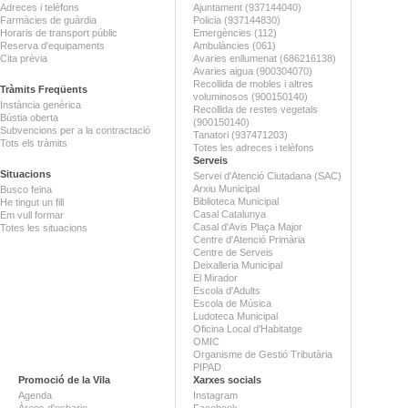
Adreces i telèfons
Ajuntament (937144040)
Farmàcies de guàrdia
Policia (937144830)
Horaris de transport públic
Emergències (112)
Reserva d'equipaments
Ambulàncies (061)
Cita prèvia
Avaries enllumenat (686216138)
Avaries aigua (900304070)
Recollida de mobles i altres
Tràmits Freqüents
voluminosos (900150140)
Instància genèrica
Recollida de restes vegetals
Bústia oberta
(900150140)
Subvencions per a la contractació
Tanatori (937471203)
Tots els tràmits
Totes les adreces i telèfons
Serveis
Situacions
Servei d'Atenció Ciutadana (SAC)
Arxiu Municipal
Busco feina
Biblioteca Municipal
He tingut un fill
Casal Catalunya
Em vull formar
Casal d'Avis Plaça Major
Totes les situacions
Centre d'Atenció Primària
Centre de Serveis
Deixalleria Municipal
El Mirador
Escola d'Adults
Escola de Música
Ludoteca Municipal
Oficina Local d'Habitatge
OMIC
Organisme de Gestió Tributària
PIPAD
Promoció de la Vila
Xarxes socials
Agenda
Instagram
Àrees d'esbarjo
Facebook