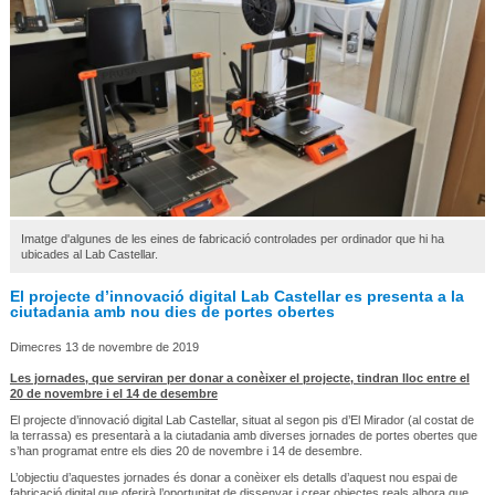
Imatge d'algunes de les eines de fabricació controlades per ordinador que hi ha
ubicades al Lab Castellar.
El projecte d’innovació digital Lab Castellar es presenta a la
ciutadania amb nou dies de portes obertes
Dimecres 13 de novembre de 2019
Les jornades, que serviran per donar a conèixer el projecte, tindran lloc entre el
20 de novembre i el 14 de desembre
El projecte d’innovació digital Lab Castellar, situat al segon pis d’El Mirador (al costat de
la terrassa) es presentarà a la ciutadania amb diverses jornades de portes obertes que
s’han programat entre els dies 20 de novembre i 14 de desembre.
L’objectiu d’aquestes jornades és donar a conèixer els detalls d’aquest nou espai de
fabricació digital que oferirà l’oportunitat de dissenyar i crear objectes reals alhora que