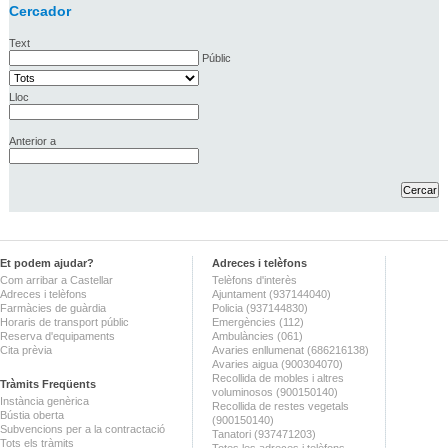
Cercador
Text
Públic
Lloc
Anterior a
Et podem ajudar?
Adreces i telèfons
Com arribar a Castellar
Telèfons d'interès
Adreces i telèfons
Ajuntament (937144040)
Farmàcies de guàrdia
Policia (937144830)
Horaris de transport públic
Emergències (112)
Reserva d'equipaments
Ambulàncies (061)
Cita prèvia
Avaries enllumenat (686216138)
Avaries aigua (900304070)
Recollida de mobles i altres
Tràmits Freqüents
voluminosos (900150140)
Instància genèrica
Recollida de restes vegetals
Bústia oberta
(900150140)
Subvencions per a la contractació
Tanatori (937471203)
Tots els tràmits
Totes les adreces i telèfons