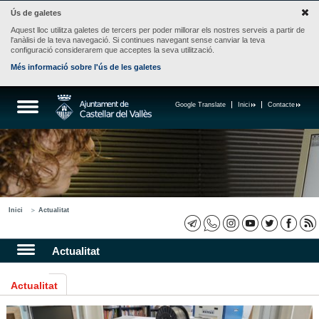
Ús de galetes
Aquest lloc utilitza galetes de tercers per poder millorar els nostres serveis a partir de
l'anàlisi de la teva navegació. Si continues navegant sense canviar la teva
configuració considerarem que acceptes la seva utilització.
Més informació sobre l'ús de les galetes
Google Translate
Inici
Contacte
Inici
Actualitat
Actualitat
Actualitat