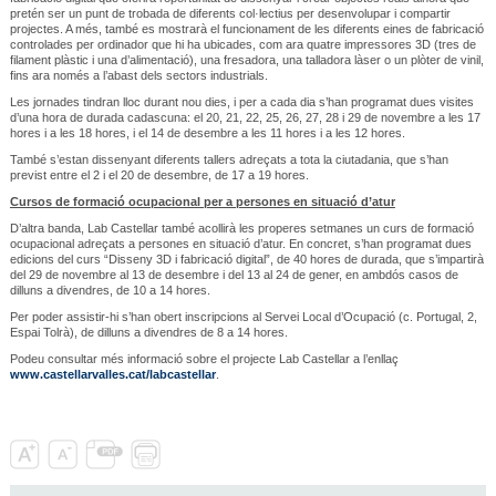
pretén ser un punt de trobada de diferents col·lectius per desenvolupar i compartir
projectes. A més, també es mostrarà el funcionament de les diferents eines de fabricació
controlades per ordinador que hi ha ubicades, com ara quatre impressores 3D (tres de
filament plàstic i una d’alimentació), una fresadora, una talladora làser o un plòter de vinil,
fins ara només a l’abast dels sectors industrials.
Les jornades tindran lloc durant nou dies, i per a cada dia s’han programat dues visites
d’una hora de durada cadascuna: el 20, 21, 22, 25, 26, 27, 28 i 29 de novembre a les 17
hores i a les 18 hores, i el 14 de desembre a les 11 hores i a les 12 hores.
També s’estan dissenyant diferents tallers adreçats a tota la ciutadania, que s’han
previst entre el 2 i el 20 de desembre, de 17 a 19 hores.
Cursos de formació ocupacional per a persones en situació d’atur
D’altra banda, Lab Castellar també acollirà les properes setmanes un curs de formació
ocupacional adreçats a persones en situació d’atur. En concret, s’han programat dues
edicions del curs “Disseny 3D i fabricació digital”, de 40 hores de durada, que s’impartirà
del 29 de novembre al 13 de desembre i del 13 al 24 de gener, en ambdós casos de
dilluns a divendres, de 10 a 14 hores.
Per poder assistir-hi s’han obert inscripcions al Servei Local d’Ocupació (c. Portugal, 2,
Espai Tolrà), de dilluns a divendres de 8 a 14 hores.
Podeu consultar més informació sobre el projecte Lab Castellar a l’enllaç
www.castellarvalles.cat/labcastellar
.