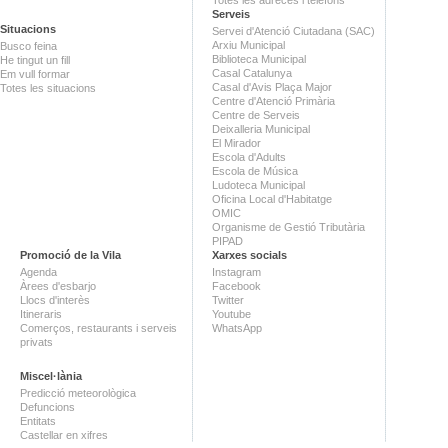
Serveis
Situacions
Servei d'Atenció Ciutadana (SAC)
Arxiu Municipal
Busco feina
Biblioteca Municipal
He tingut un fill
Casal Catalunya
Em vull formar
Casal d'Avis Plaça Major
Totes les situacions
Centre d'Atenció Primària
Centre de Serveis
Deixalleria Municipal
El Mirador
Escola d'Adults
Escola de Música
Ludoteca Municipal
Oficina Local d'Habitatge
OMIC
Organisme de Gestió Tributària
PIPAD
Promoció de la Vila
Xarxes socials
Agenda
Instagram
Àrees d'esbarjo
Facebook
Llocs d'interès
Twitter
Itineraris
Youtube
Comerços, restaurants i serveis
WhatsApp
privats
Miscel·lània
Predicció meteorològica
Defuncions
Entitats
Castellar en xifres