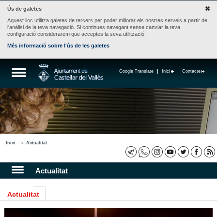
Ús de galetes
Aquest lloc utilitza galetes de tercers per poder millorar els nostres serveis a partir de
l'anàlisi de la teva navegació. Si continues navegant sense canviar la teva
configuració considerarem que acceptes la seva utilització.
Més informació sobre l'ús de les galetes
Google Translate
Inici
Contacte
Inici
Actualitat
Actualitat
Actualitat