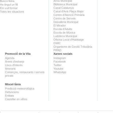
Arxiu Municipal
Busco feina
Biblioteca Municipal
He tingut un fill
Casal Catalunya
Em vull formar
Casal d'Avis Plaça Major
Totes les situacions
Centre d'Atenció Primària
Centre de Serveis
Deixalleria Municipal
El Mirador
Escola d'Adults
Escola de Música
Ludoteca Municipal
Oficina Local d'Habitatge
OMIC
Organisme de Gestió Tributària
PIPAD
Promoció de la Vila
Xarxes socials
Agenda
Instagram
Àrees d'esbarjo
Facebook
Llocs d'interès
Twitter
Itineraris
Youtube
Comerços, restaurants i serveis
WhatsApp
privats
Miscel·lània
Predicció meteorològica
Defuncions
Entitats
Castellar en xifres