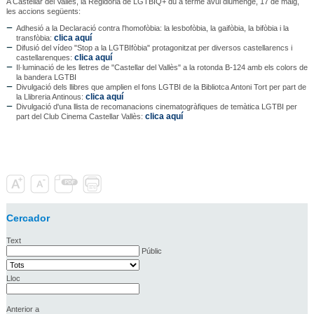
A Castellar del Vallès, la Regidoria de LGTBIQ+ du a terme avui diumenge, 17 de maig,
les accions següents:
Adhesió a la Declaració contra l'homofòbia: la lesbofòbia, la gaifòbia, la bifòbia i la
clica aquí
transfòbia:
Difusió del vídeo "Stop a la LGTBIfòbia" protagonitzat per diversos castellarencs i
clica aquí
castellarenques:
Il·luminació de les lletres de "Castellar del Vallès" a la rotonda B-124 amb els colors de
la bandera LGTBI
Divulgació dels llibres que amplien el fons LGTBI de la Bibliotca Antoni Tort per part de
clica aquí
la Llibreria Antinous:
Divulgació d'una llista de recomanacions cinematogràfiques de temàtica LGTBI per
clica aquí
part del Club Cinema Castellar Vallès:
Cercador
Text
Públic
Lloc
Anterior a