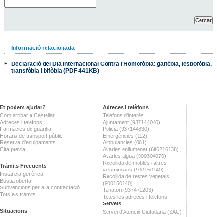
Informació relacionada
Declaració del Dia Internacional Contra l'Homofòbia: gaifòbia, lesbofòbia,
transfòbia i bifòbia (PDF 441KB)
Et podem ajudar?
Adreces i telèfons
Com arribar a Castellar
Telèfons d'interès
Adreces i telèfons
Ajuntament (937144040)
Farmàcies de guàrdia
Policia (937144830)
Horaris de transport públic
Emergències (112)
Reserva d'equipaments
Ambulàncies (061)
Cita prèvia
Avaries enllumenat (686216138)
Avaries aigua (900304070)
Recollida de mobles i altres
Tràmits Freqüents
voluminosos (900150140)
Instància genèrica
Recollida de restes vegetals
Bústia oberta
(900150140)
Subvencions per a la contractació
Tanatori (937471203)
Tots els tràmits
Totes les adreces i telèfons
Serveis
Situacions
Servei d'Atenció Ciutadana (SAC)