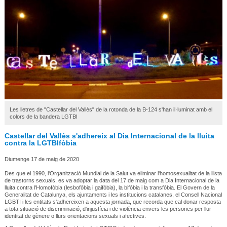
Les lletres de "Castellar del Vallès" de la rotonda de la B-124 s'han il·luminat amb el
colors de la bandera LGTBI
Castellar del Vallès s'adhereix al Dia Internacional de la lluita
contra la LGTBIfòbia
Diumenge 17 de maig de 2020
Des que el 1990, l'Organització Mundial de la Salut va eliminar l'homosexualitat de la llista
de trastorns sexuals, es va adoptar la data del 17 de maig com a Dia Internacional de la
lluita contra l'Homofòbia (lesbofòbia i gaifòbia), la bifòbia i la transfòbia. El Govern de la
Generalitat de Catalunya, els ajuntaments i les institucions catalanes, el Consell Nacional
LGBTI i les entitats s'adhereixen a aquesta jornada, que recorda que cal donar resposta
a tota situació de discriminació, d'injustícia i de violència envers les persones per llur
identitat de gènere o llurs orientacions sexuals i afectives.