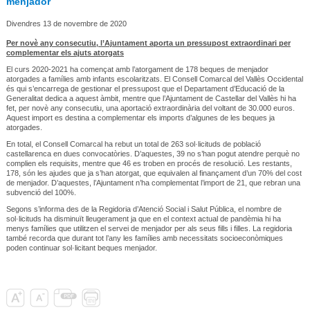
menjador
Divendres 13 de novembre de 2020
Per novè any consecutiu, l’Ajuntament aporta un pressupost extraordinari per
complementar els ajuts atorgats
El curs 2020-2021 ha començat amb l’atorgament de 178 beques de menjador
atorgades a famílies amb infants escolaritzats. El Consell Comarcal del Vallès Occidental
és qui s’encarrega de gestionar el pressupost que el Departament d’Educació de la
Generalitat dedica a aquest àmbit, mentre que l’Ajuntament de Castellar del Vallès hi ha
fet, per novè any consecutiu, una aportació extraordinària del voltant de 30.000 euros.
Aquest import es destina a complementar els imports d’algunes de les beques ja
atorgades.
En total, el Consell Comarcal ha rebut un total de 263 sol·licituds de població
castellarenca en dues convocatòries. D’aquestes, 39 no s’han pogut atendre perquè no
complien els requisits, mentre que 46 es troben en procés de resolució. Les restants,
178, són les ajudes que ja s’han atorgat, que equivalen al finançament d’un 70% del cost
de menjador. D’aquestes, l’Ajuntament n’ha complementat l’import de 21, que rebran una
subvenció del 100%.
Segons s’informa des de la Regidoria d’Atenció Social i Salut Pública, el nombre de
sol·licituds ha disminuït lleugerament ja que en el context actual de pandèmia hi ha
menys famílies que utilitzen el servei de menjador per als seus fills i filles. La regidoria
també recorda que durant tot l’any les famílies amb necessitats socioeconòmiques
poden continuar sol·licitant beques menjador.