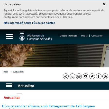
Ús de galetes
Aquest lloc utilitza galetes de tercers per poder millorar els nostres serveis a partir de
l'anàlisi de la teva navegació. Si continues navegant sense canviar la teva
configuració considerarem que acceptes la seva utilització.
Més informació sobre l'ús de les galetes
Google Translate
Inici
Contacte
Inici
Actualitat
Actualitat
Actualitat
El curs escolar s’inicia amb l’atorgament de 178 beques