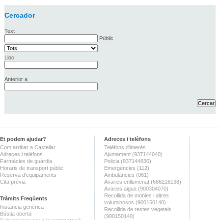
Cercador
Text
Públic
Lloc
Anterior a
Et podem ajudar?
Adreces i telèfons
Com arribar a Castellar
Telèfons d'interès
Adreces i telèfons
Ajuntament (937144040)
Farmàcies de guàrdia
Policia (937144830)
Horaris de transport públic
Emergències (112)
Reserva d'equipaments
Ambulàncies (061)
Cita prèvia
Avaries enllumenat (686216138)
Avaries aigua (900304070)
Recollida de mobles i altres
Tràmits Freqüents
voluminosos (900150140)
Instància genèrica
Recollida de restes vegetals
Bústia oberta
(900150140)