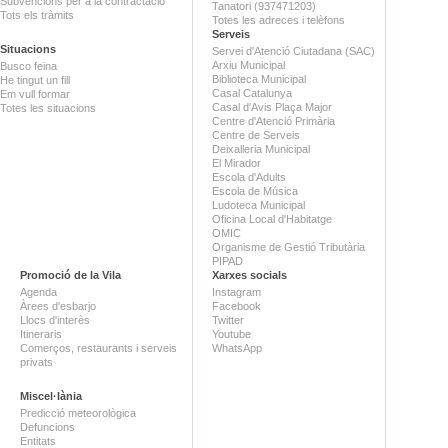
Subvencions per a la contractació
Tanatori (937471203)
Tots els tràmits
Totes les adreces i telèfons
Serveis
Situacions
Servei d'Atenció Ciutadana (SAC)
Arxiu Municipal
Busco feina
Biblioteca Municipal
He tingut un fill
Casal Catalunya
Em vull formar
Casal d'Avis Plaça Major
Totes les situacions
Centre d'Atenció Primària
Centre de Serveis
Deixalleria Municipal
El Mirador
Escola d'Adults
Escola de Música
Ludoteca Municipal
Oficina Local d'Habitatge
OMIC
Organisme de Gestió Tributària
PIPAD
Promoció de la Vila
Xarxes socials
Agenda
Instagram
Àrees d'esbarjo
Facebook
Llocs d'interès
Twitter
Itineraris
Youtube
Comerços, restaurants i serveis
WhatsApp
privats
Miscel·lània
Predicció meteorològica
Defuncions
Entitats