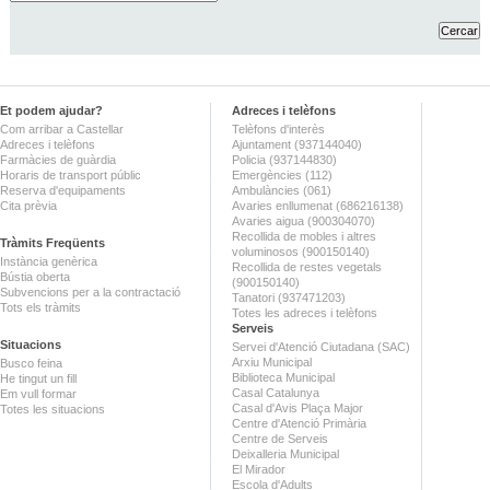
Et podem ajudar?
Adreces i telèfons
Com arribar a Castellar
Telèfons d'interès
Adreces i telèfons
Ajuntament (937144040)
Farmàcies de guàrdia
Policia (937144830)
Horaris de transport públic
Emergències (112)
Reserva d'equipaments
Ambulàncies (061)
Cita prèvia
Avaries enllumenat (686216138)
Avaries aigua (900304070)
Recollida de mobles i altres
Tràmits Freqüents
voluminosos (900150140)
Instància genèrica
Recollida de restes vegetals
Bústia oberta
(900150140)
Subvencions per a la contractació
Tanatori (937471203)
Tots els tràmits
Totes les adreces i telèfons
Serveis
Situacions
Servei d'Atenció Ciutadana (SAC)
Arxiu Municipal
Busco feina
Biblioteca Municipal
He tingut un fill
Casal Catalunya
Em vull formar
Casal d'Avis Plaça Major
Totes les situacions
Centre d'Atenció Primària
Centre de Serveis
Deixalleria Municipal
El Mirador
Escola d'Adults