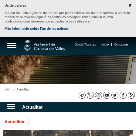
Ús de galetes
Aquest lloc utilitza galetes de tercers per poder millorar els nostres serveis a partir de
l'anàlisi de la teva navegació. Si continues navegant sense canviar la teva
configuració considerarem que acceptes la seva utilització.
Més informació sobre l'ús de les galetes
Google Translate
Inici
Contacte
Inici
Actualitat
Actualitat
Actualitat