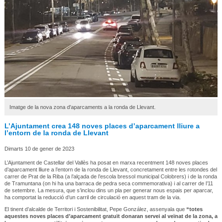
Imatge de la nova zona d'aparcaments a la ronda de Llevant.
L’Ajuntament crea 148 noves places d’aparcament lliure a
l’entorn de la ronda de Llevant
Dimarts 10 de gener de 2023
L’Ajuntament de Castellar del Vallès ha posat en marxa recentment 148 noves places
d’aparcament lliure a l’entorn de la ronda de Llevant, concretament entre les rotondes del
carrer de Prat de la Riba (a l’alçada de l’escola bressol municipal Colobrers) i de la ronda
de Tramuntana (on hi ha una barraca de pedra seca commemorativa) i al carrer de l’11
de setembre. La mesura, que s’inclou dins un pla per generar nous espais per aparcar,
ha comportat la reducció d’un carril de circulació en aquest tram de la via.
El tinent d’alcalde de Territori i Sostenibilitat, Pepe González, assenyala que
“totes
aquestes noves places d’aparcament gratuït donaran servei al veïnat de la zona, a