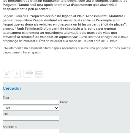
les persones que utilitzin equipaments propers, com ara el complex esportiu de
Puigverd. També serà una opció alternativa d’aparcament que afavorirà el
desplaçament a peu al centre”.
Segons González,
“aquesta acció està lligada al Pla d’Accessibilitat i Mobilitat i
permet reequilibrar l’espai destinat als vianants al centre i a l’eixample amb
l’espai que es dona als vehicles en una zona on hi ha un cert dèficit de places”
. I
afegeix:
“Amb l’eliminació d’un carril de circulació a la ronda per generar
aparcament es promou un repartiment alternatiu dels usos dels vials que
afavorirà la reducció de velocitat en aquesta via”.
Amb l’entrada en vigor de la nova
ordenança de mobilitat el límit de velocitat a la ronda de Llevant serà de 50 km/h.
L’Ajuntament està estudiant altres espais alternatius al nucli urbà per generar més places
d’aparcament lliure i gratuït.
Cercador
Text
Públic
Lloc
Anterior a