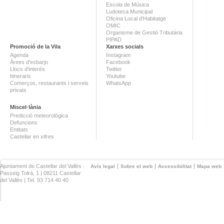
Escola de Música
Ludoteca Municipal
Oficina Local d'Habitatge
OMIC
Organisme de Gestió Tributària
PIPAD
Promoció de la Vila
Xarxes socials
Agenda
Instagram
Àrees d'esbarjo
Facebook
Llocs d'interès
Twitter
Itineraris
Youtube
Comerços, restaurants i serveis
WhatsApp
privats
Miscel·lània
Predicció meteorològica
Defuncions
Entitats
Castellar en xifres
Ajuntament de Castellar del Vallès ·
Avís legal
Sobre el web
Accessibilitat
Mapa web
Passeig Tolrà, 1 | 08211 Castellar
del Vallès | Tel. 93 714 40 40