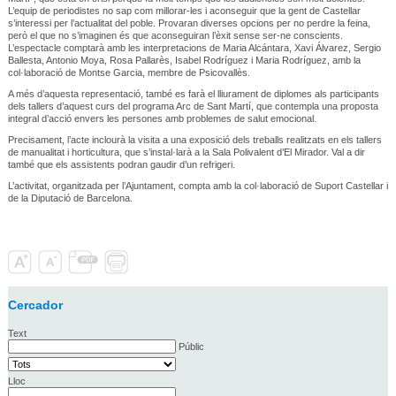
L’equip de periodistes no sap com millorar-les i aconseguir que la gent de Castellar
s’interessi per l’actualitat del poble. Provaran diverses opcions per no perdre la feina,
però el que no s’imaginen és que aconseguiran l’èxit sense ser-ne conscients.
L’espectacle comptarà amb les interpretacions de Maria Alcántara, Xavi Álvarez, Sergio
Ballesta, Antonio Moya, Rosa Pallarès, Isabel Rodríguez i Maria Rodríguez, amb la
col·laboració de Montse Garcia, membre de Psicovallès.
A més d’aquesta representació, també es farà el lliurament de diplomes als participants
dels tallers d’aquest curs del programa Arc de Sant Martí, que contempla una proposta
integral d’acció envers les persones amb problemes de salut emocional.
Precisament, l’acte inclourà la visita a una exposició dels treballs realitzats en els tallers
de manualitat i horticultura, que s’instal·larà a la Sala Polivalent d’El Mirador. Val a dir
també que els assistents podran gaudir d’un refrigeri.
L’activitat, organitzada per l’Ajuntament, compta amb la col·laboració de Suport Castellar i
de la Diputació de Barcelona.
Cercador
Text
Públic
Lloc