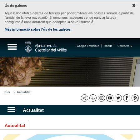
Ús de galetes
Aquest lloc utilitza galetes de tercers per poder millorar els nostres serveis a partir de
l'anàlisi de la teva navegació. Si continues navegant sense canviar la teva
configuració considerarem que acceptes la seva utilització.
Més informació sobre l'ús de les galetes
Google Translate
Inici
Contacte
Inici
Actualitat
Actualitat
Actualitat