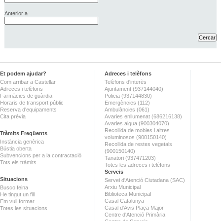
Anterior a
Et podem ajudar?
Adreces i telèfons
Com arribar a Castellar
Telèfons d'interès
Adreces i telèfons
Ajuntament (937144040)
Farmàcies de guàrdia
Policia (937144830)
Horaris de transport públic
Emergències (112)
Reserva d'equipaments
Ambulàncies (061)
Cita prèvia
Avaries enllumenat (686216138)
Avaries aigua (900304070)
Recollida de mobles i altres
Tràmits Freqüents
voluminosos (900150140)
Instància genèrica
Recollida de restes vegetals
Bústia oberta
(900150140)
Subvencions per a la contractació
Tanatori (937471203)
Tots els tràmits
Totes les adreces i telèfons
Serveis
Situacions
Servei d'Atenció Ciutadana (SAC)
Arxiu Municipal
Busco feina
Biblioteca Municipal
He tingut un fill
Casal Catalunya
Em vull formar
Casal d'Avis Plaça Major
Totes les situacions
Centre d'Atenció Primària