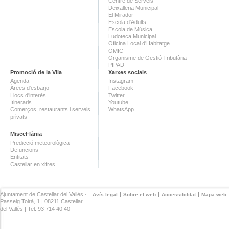
Centre de Serveis
Deixalleria Municipal
El Mirador
Escola d'Adults
Escola de Música
Ludoteca Municipal
Oficina Local d'Habitatge
OMIC
Organisme de Gestió Tributària
PIPAD
Promoció de la Vila
Xarxes socials
Agenda
Instagram
Àrees d'esbarjo
Facebook
Llocs d'interès
Twitter
Itineraris
Youtube
Comerços, restaurants i serveis
WhatsApp
privats
Miscel·lània
Predicció meteorològica
Defuncions
Entitats
Castellar en xifres
Ajuntament de Castellar del Vallès ·
Avís legal
Sobre el web
Accessibilitat
Mapa web
Passeig Tolrà, 1 | 08211 Castellar
del Vallès | Tel. 93 714 40 40