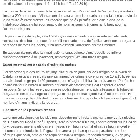
els dissabtes i diumenges, d’11 a 14 h i de 17 a 19.30 h).
L’accés es farà per la zona de la terrassa del bar i l’aforament de l’espai d’aigua estarà
limitat a 200 persones. L’Ajuntament demana a tots els usuaris que es faci un ús cívic de
la instal·lació: entre d’altres, es recorda que no és permès fer pícnic a dins de la
instal·lació d’aigua o la recomanació de no anar seminu (només amb banyador) a
l’exterior dels jocs.
Els jocs d’aigua de la plaça de Catalunya compten amb una quarantena d’elements
recreatius, distribuïts en dues àrees diferenciades: una de familiar, amb jocs adreçats a
persones de totes les edats, i una altra d’infantil, adreçada als més menuts.
En aquests darrers dies la instal·lació ha estat objecte d’uns treballs de millora
d’impermeabilització del paviment, amb l’objectiu d’evitar fuites d’aigua.
Espai reservat per a casals d’estiu als matins
Cal recordar que des del 25 de juny i fins al 26 de juliol, els jocs d’aigua de la plaça de
Catalunya estaran reservats prioritàriament, de dilluns a divendres, de 10 a 13 h, per als
casals d’estiu o grups de 20 persones que n’hagin sol·licitat l’ús prèviament. Per fer-ho
caldrà enviar un correu a l’adreça educacio@castellarvalles.cat i esperar a rebre
resposta. Si no hi ha reserva prèvia es podrà denegar l’entrada a l’espai amb l’objectiu
de garantir l’ordre i la seguretat per gaudir del joc sense aglomeració de persones. En
cas que s’accepti la sol·licitud, els usuaris hauran de respectar els horaris assignats i el
nombre d’infants indicat a la reserva.
Obertura de les piscines d’estiu
La temporada d’estiu de les piscines descobertes s’inicia la setmana que ve. La piscina
del Casino del Racó (Racó Esports) serà la primera a fer-ho, concretament dilluns 24 de
juny, després que ens els darrers mesos se n’hagi reformat el vas i s’hagi renovat el
sistema de recirculació de l’aigua, de manera que han quedat reparades totes les
pèrdues que patia, amb el conseqüent estalvia d’aigua. L’endemà dimarts, 25 de juny,
serà el torn per a l’obertura de les piscines descobertes del Complex Esportiu de