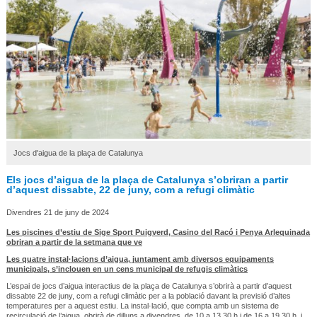
Jocs d'aigua de la plaça de Catalunya
Els jocs d’aigua de la plaça de Catalunya s’obriran a partir
d’aquest dissabte, 22 de juny, com a refugi climàtic
Divendres 21 de juny de 2024
Les piscines d’estiu de Sige Sport Puigverd, Casino del Racó i Penya Arlequinada
obriran a partir de la setmana que ve
Les quatre instal·lacions d’aigua, juntament amb diversos equipaments
municipals, s’inclouen en un cens municipal de refugis climàtics
L’espai de jocs d’aigua interactius de la plaça de Catalunya s’obrirà a partir d’aquest
dissabte 22 de juny, com a refugi climàtic per a la població davant la previsió d’altes
temperatures per a aquest estiu. La instal·lació, que compta amb un sistema de
recirculació de l’aigua, obrirà de dilluns a divendres, de 10 a 13.30 h i de 16 a 19.30 h, i