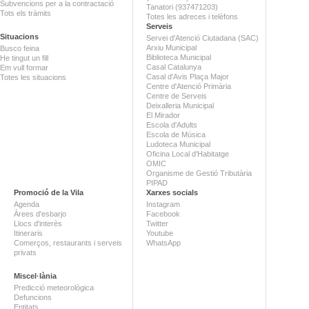
Subvencions per a la contractació
Tanatori (937471203)
Tots els tràmits
Totes les adreces i telèfons
Serveis
Situacions
Servei d'Atenció Ciutadana (SAC)
Arxiu Municipal
Busco feina
Biblioteca Municipal
He tingut un fill
Casal Catalunya
Em vull formar
Casal d'Avis Plaça Major
Totes les situacions
Centre d'Atenció Primària
Centre de Serveis
Deixalleria Municipal
El Mirador
Escola d'Adults
Escola de Música
Ludoteca Municipal
Oficina Local d'Habitatge
OMIC
Organisme de Gestió Tributària
PIPAD
Promoció de la Vila
Xarxes socials
Agenda
Instagram
Àrees d'esbarjo
Facebook
Llocs d'interès
Twitter
Itineraris
Youtube
Comerços, restaurants i serveis
WhatsApp
privats
Miscel·lània
Predicció meteorològica
Defuncions
Entitats