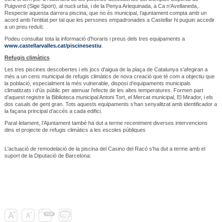
Puigverd (Sige Sport), al nucli urbà, i de la Penya Arlequinada, a Ca n’Avellaneda,.
Respecte aquesta darrera piscina, que no és municipal, l’ajuntament compta amb un
acord amb l’entitat per tal que les persones empadronades a Castellar hi puguin accedir
a un preu reduït.
Podeu consultar tota la informació d’horaris i preus dels tres equipaments a
www.castellarvalles.cat/piscinesestiu
.
Refugis climàtics
Les tres piscines descobertes i els jocs d’aigua de la plaça de Catalunya s’afegiran a
més a un cens municipal de refugis climàtics de nova creació que té com a objectiu que
la població, especialment la més vulnerable, disposi d’equipaments municipals
climatitzats i d’ús públic per atenuar l’efecte de les altes temperatures. Formen part
d’aquest registre la Biblioteca municipal Antoni Tort, el Mercat municipal, El Mirador, i els
dos casals de gent gran. Tots aquests equipaments s’han senyalitzat amb identificador a
la façana principal d’accés a cada edifici.
Paral·lelament, l’Ajuntament també ha dut a terme recentment diverses intervencions
dins el projecte de refugis climàtics a les escoles públiques
L'actuació de remodelació de la piscina del Casino del Racó s'ha dut a terme amb el
suport de la Diputació de Barcelona: