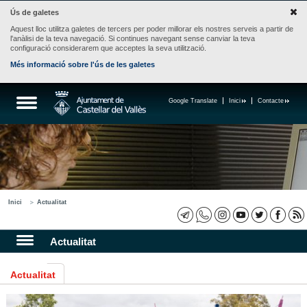
Ús de galetes
Aquest lloc utilitza galetes de tercers per poder millorar els nostres serveis a partir de
l'anàlisi de la teva navegació. Si continues navegant sense canviar la teva
configuració considerarem que acceptes la seva utilització.
Més informació sobre l'ús de les galetes
Google Translate
Inici
Contacte
Inici
Actualitat
Actualitat
Actualitat