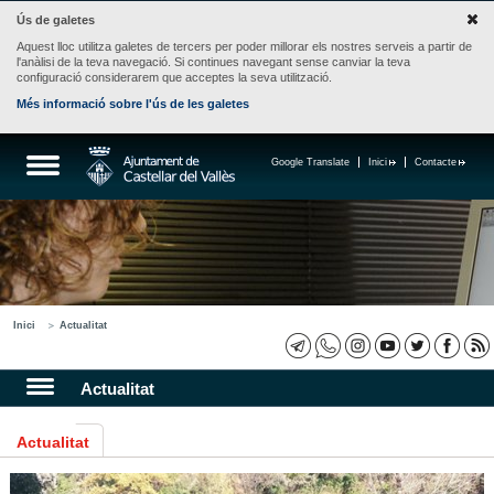
Ús de galetes
Aquest lloc utilitza galetes de tercers per poder millorar els nostres serveis a partir de
l'anàlisi de la teva navegació. Si continues navegant sense canviar la teva
configuració considerarem que acceptes la seva utilització.
Més informació sobre l'ús de les galetes
Google Translate
Inici
Contacte
Inici
Actualitat
Actualitat
Actualitat