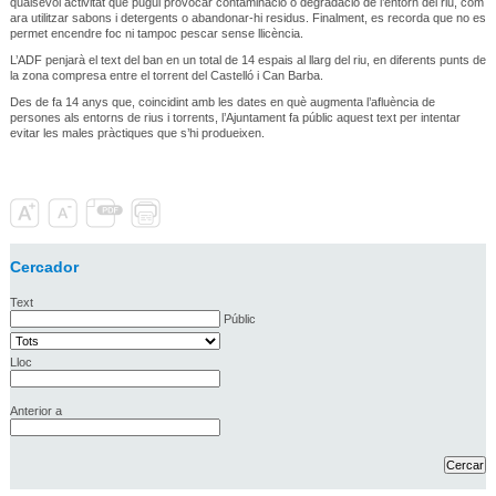
qualsevol activitat que pugui provocar contaminació o degradació de l’entorn del riu, com
ara utilitzar sabons i detergents o abandonar-hi residus. Finalment, es recorda que no es
permet encendre foc ni tampoc pescar sense llicència.
L’ADF penjarà el text del ban en un total de 14 espais al llarg del riu, en diferents punts de
la zona compresa entre el torrent del Castelló i Can Barba.
Des de fa 14 anys que, coincidint amb les dates en què augmenta l’afluència de
persones als entorns de rius i torrents, l’Ajuntament fa públic aquest text per intentar
evitar les males pràctiques que s’hi produeixen.
Cercador
Text
Públic
Lloc
Anterior a