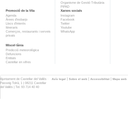
Organisme de Gestió Tributària
PIPAD
Promoció de la Vila
Xarxes socials
Agenda
Instagram
Àrees d'esbarjo
Facebook
Llocs d'interès
Twitter
Itineraris
Youtube
Comerços, restaurants i serveis
WhatsApp
privats
Miscel·lània
Predicció meteorològica
Defuncions
Entitats
Castellar en xifres
Ajuntament de Castellar del Vallès ·
Avís legal
Sobre el web
Accessibilitat
Mapa web
Passeig Tolrà, 1 | 08211 Castellar
del Vallès | Tel. 93 714 40 40