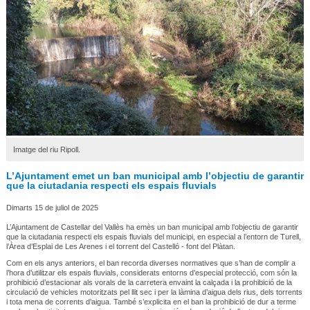
Imatge del riu Ripoll.
L’Ajuntament emet un ban municipal amb l’objectiu de garantir
que la ciutadania respecti els espais fluvials
Dimarts 15 de juliol de 2025
L’Ajuntament de Castellar del Vallès ha emès un ban municipal amb l’objectiu de garantir
que la ciutadania respecti els espais fluvials del municipi, en especial a l’entorn de Turell,
l’Àrea d’Esplai de Les Arenes i el torrent del Castelló - font del Plàtan.
Com en els anys anteriors, el ban recorda diverses normatives que s’han de complir a
l’hora d’utilitzar els espais fluvials, considerats entorns d’especial protecció, com són la
prohibició d’estacionar als vorals de la carretera envaint la calçada i la prohibició de la
circulació de vehicles motoritzats pel llit sec i per la làmina d’aigua dels rius, dels torrents
i tota mena de corrents d’aigua. També s’explicita en el ban la prohibició de dur a terme