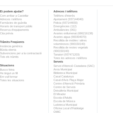
Et podem ajudar?
Adreces i telèfons
Com arribar a Castellar
Telèfons d'interès
Adreces i telèfons
Ajuntament (937144040)
Farmàcies de guàrdia
Policia (937144830)
Horaris de transport públic
Emergències (112)
Reserva d'equipaments
Ambulàncies (061)
Cita prèvia
Avaries enllumenat (686216138)
Avaries aigua (900304070)
Recollida de mobles i altres
Tràmits Freqüents
voluminosos (900150140)
Instància genèrica
Recollida de restes vegetals
Bústia oberta
(900150140)
Subvencions per a la contractació
Tanatori (937471203)
Tots els tràmits
Totes les adreces i telèfons
Serveis
Situacions
Servei d'Atenció Ciutadana (SAC)
Arxiu Municipal
Busco feina
Biblioteca Municipal
He tingut un fill
Casal Catalunya
Em vull formar
Casal d'Avis Plaça Major
Totes les situacions
Centre d'Atenció Primària
Centre de Serveis
Deixalleria Municipal
El Mirador
Escola d'Adults
Escola de Música
Ludoteca Municipal
Oficina Local d'Habitatge
OMIC