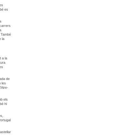
 es
mbé es
a
carrers
a
l. També
 la
 a la
tura
les
nada de
m les
’Aire-
mb els
bé hi
os,
ortugal
astellar