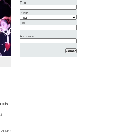
Text
Públic
Lloc
Anterior a
ou més
ió
s
 de cent