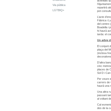
activitats 
l’Ajuntamen
Via pública
repartirà al
LGTBIQ+
pot consulta
L’acte d’en
Fàbrica i L
del centre (
Boadella i 
hi haurà ac
tarda: el c
Un arbre d
El conjunt 
plaça del Me
(inclosa l’e
decoratives
D’altra band
cinc metres
places de C
Sol D i Can
Per veure e
carrers de 
haurà una r
Una altra r
passant tam
al voltant 
Cal esmenta
des de la c