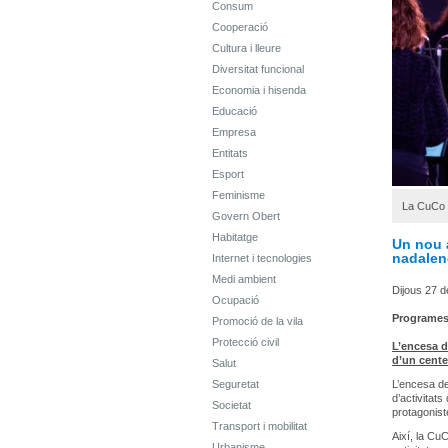
Consum
Cooperació
Cultura i lleure
Diversitat funcional
Economia i hisenda
Educació
Empresa
Entitats
Esport
Feminisme
La CuCo s
Govern Obert
Habitatge
Un nou a
nadalen
Internet i tecnologies
Medi ambient
Dijous 27 
Ocupació
Programe
Promoció de la vila
Protecció civil
L’encesa d
d’un cent
Salut
Seguretat
L’encesa de
d’activitat
Societat
protagonist
Transport i mobilitat
Així, la Cu
Urbanisme