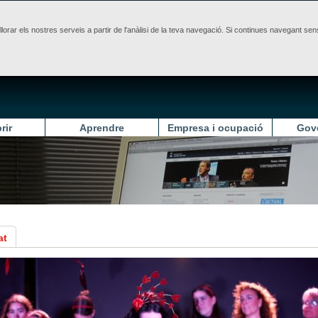
illorar els nostres serveis a partir de l'anàlisi de la teva navegació. Si continues navegant 
rir
Aprendre
Empresa i ocupació
Gov
at