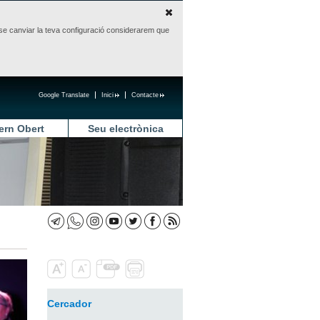
sense canviar la teva configuració considerarem que
Google Translate
Inici
Contacte
ern Obert
Seu electrònica
Cercador