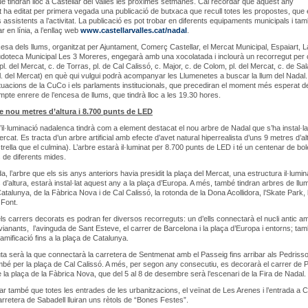
que tindran lloc a Castellar del Vallès les pròximes setmanes. Cal recordar que aquest any
t ha editat per primera vegada una publicació de butxaca que recull totes les propostes, que
s assistents a l’activitat. La publicació es pot trobar en diferents equipaments municipals i ta
r en línia, a l’enllaç web
www.castellarvalles.cat/nadal
.
cesa dels llums, organitzat per Ajuntament, Comerç Castellar, el Mercat Municipal, Espaiart, L
udoteca Municipal Les 3 Moreres, engegarà amb una xocolatada i inclourà un recorregut per 
pl. del Mercat, c. de Torras, pl. de Cal Calissó, c. Major, c. de Colom, pl. del Mercat, c. de Sal
pl. del Mercat) en què qui vulgui podrà acompanyar les Llumenetes a buscar la llum del Nada
tuacions de la CuCo i els parlaments institucionals, que precediran el moment més esperat de
ompte enrere de l’encesa de llums, que tindrà lloc a les 19.30 hores.
e nou metres d’altura i 8.700 punts de LED
d’il·luminació nadalenca tindrà com a element destacat el nou arbre de Nadal que s’ha instal·lat
rcat. Es tracta d’un arbre artificial amb efecte d’avet natural hiperrealista d’uns 9 metres d’al
strella que el culmina). L’arbre estarà il·luminat per 8.700 punts de LED i té un centenar de bo
 de diferents mides.
a, l’arbre que els sis anys anteriors havia presidit la plaça del Mercat, una estructura il·lumi
 d’altura, estarà instal·lat aquest any a la plaça d’Europa. A més, també tindran arbres de llu
atalunya, de la Fàbrica Nova i de Cal Calissó, la rotonda de la Dona Acollidora, l’Skate Park, l
 Font.
ls carrers decorats es podran fer diversos recorreguts: un d’ells connectarà el nucli antic a
vianants, l’avinguda de Sant Esteve, el carrer de Barcelona i la plaça d’Europa i entorns; tam
amificació fins a la plaça de Catalunya.
uta serà la que connectarà la carretera de Sentmenat amb el Passeig fins arribar als Pedriss
bé per la plaça de Cal Calissó. A més, per segon any consecutiu, es decorarà el carrer de P
de la plaça de la Fàbrica Nova, que del 5 al 8 de desembre serà l’escenari de la Fira de Nadal.
r també que totes les entrades de les urbanitzacions, el veïnat de Les Arenes i l’entrada a C
arretera de Sabadell lluiran uns rètols de “Bones Festes”.