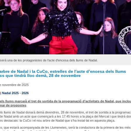
erà una de les protagonistes de l'acte d'encesa dels llums de Nadal.
rbre de Nadal i la CuCo, estrelles de l’acte d’encesa dels llums
cs que tindrà lloc demà, 28 de novembre
de novembre de 2025
s|
Nadal 2025 - 2026
els llums marcarà el tret de sortida de la programació d’activitats de Nadal, que incl
enar de propostes
ls llums de Nadal donarà demà divendres, 28 de novembre, el tret de sortida a la programac
s de Nadal amb un acte que començarà a les 17.45 hores a la plaça del Mercat i que tindrà do
es destacats: la CuCo i el nou arbre de Nadal que s’ha instal·lat en aquesta plaça.
Co, que estarà acompanyada de les Llumenetes, serà la conductora de la primera de les més