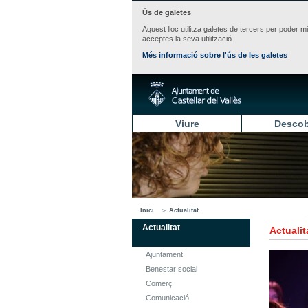
Ús de galetes
Aquest lloc utilitza galetes de tercers per poder m
acceptes la seva utilització.
Més informació sobre l'ús de les galetes
Viure
Descob
Inici
Actualitat
Actualitat
Actualit
Ajuntament
Benestar social
Comerç
Comunicació