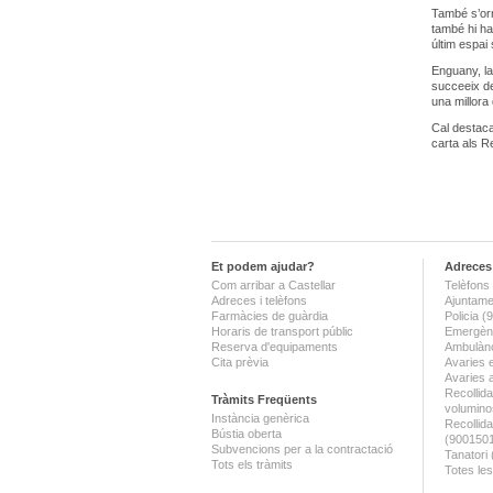
També s’orn
també hi ha
últim espai
Enguany, la
succeeix de
una millora 
Cal destaca
carta als R
Et podem ajudar?
Adreces 
Com arribar a Castellar
Telèfons 
Adreces i telèfons
Ajuntame
Farmàcies de guàrdia
Policia 
Horaris de transport públic
Emergènc
Reserva d'equipaments
Ambulànc
Cita prèvia
Avaries 
Avaries 
Recollida
Tràmits Freqüents
volumino
Instància genèrica
Recollid
Bústia oberta
(900150
Subvencions per a la contractació
Tanatori
Tots els tràmits
Totes les