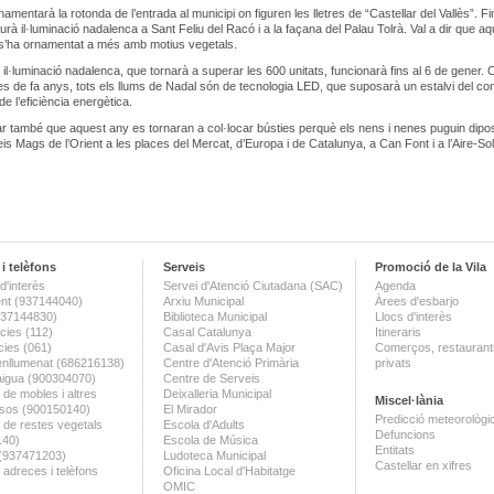
amentarà la rotonda de l’entrada al municipi on figuren les lletres de “Castellar del Vallès”. F
urà il·luminació nadalenca a Sant Feliu del Racó i a la façana del Palau Tolrà. Val a dir que a
 s’ha ornamentat a més amb motius vegetals.
 il·luminació nadalenca, que tornarà a superar les 600 unitats, funcionarà fins al 6 de gener. 
s de fa anys, tots els llums de Nadal són de tecnologia LED, que suposarà un estalvi del co
de l’eficiència energètica.
r també que aquest any es tornaran a col·locar bústies perquè els nens i nenes puguin diposi
eis Mags de l’Orient a les places del Mercat, d’Europa i de Catalunya, a Can Font i a l’Aire-Sol
i telèfons
Serveis
Promoció de la Vila
d'interès
Servei d'Atenció Ciutadana (SAC)
Agenda
nt (937144040)
Arxiu Municipal
Àrees d'esbarjo
(937144830)
Biblioteca Municipal
Llocs d'interès
ies (112)
Casal Catalunya
Itineraris
ies (061)
Casal d'Avis Plaça Major
Comerços, restaurants
enllumenat (686216138)
Centre d'Atenció Primària
privats
aigua (900304070)
Centre de Serveis
 de mobles i altres
Deixalleria Municipal
Miscel·lània
sos (900150140)
El Mirador
Predicció meteorològi
a de restes vegetals
Escola d'Adults
Defuncions
140)
Escola de Música
Entitats
 (937471203)
Ludoteca Municipal
Castellar en xifres
 adreces i telèfons
Oficina Local d'Habitatge
OMIC