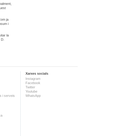
inalment,
quest
Com ja
nsum i
tar la
 D.
Xarxes socials
Instagram
Facebook
Twitter
Youtube
 i serveis
WhatsApp
ca