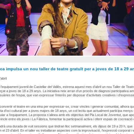
ca impulsa un nou taller de teatre gratuït per a joves de 18 a 29 a
'abril
 l’equipament juvenil de Castellar del Vallès, estrena aquest mes d’abril un nou Taller de Teat
reçat a joves de 18 a 29 anys. La iniciativa neix arran d’un procés de diagnosi participativa am
uàries de l’espai, que van expressar l’interès per disposar d’activitats creatives i d’expressi
ol convertir el teatre en una eina per expressar-se, crear vincles i generar comunitat, alhora q
erta d’oci cultural per a joves majors de 18 anys, un col·lectiu que actualment participa menys
lar a l’equipament. La proposta s’alinea amb els objectius del Pla Local de Joventut, que ap
vincle entre els joves i La Fàbrica, fomentar la participació activa i oferir espais de cocreació c
 tindrà una durada de vuit sessions que tindran lloc setmanalment, els dijous de 19 a 20 h, que
l 23 d’abril. En el taller es treballaran aspectes com la improvisació, l’expressió corporal i v