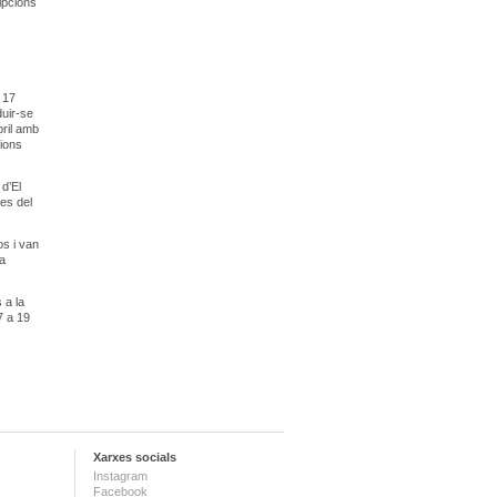
ipcions
 17
duir-se
bril amb
cions
 d’El
tes del
os i van
na
 a la
7 a 19
Xarxes socials
Instagram
Facebook