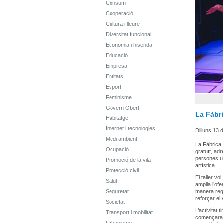
Consum
Cooperació
Cultura i lleure
Diversitat funcional
Economia i hisenda
Educació
Empresa
Entitats
Esport
Feminisme
Govern Obert
La Fàbri
Habitatge
Internet i tecnologies
Dilluns 13 d
Medi ambient
La Fàbrica,
Ocupació
gratuït, ad
persones us
Promoció de la vila
artística.
Protecció civil
El taller v
Salut
amplia l’of
Seguretat
manera regu
reforçar el 
Societat
L’activitat
Transport i mobilitat
començaran e
Urbanisme