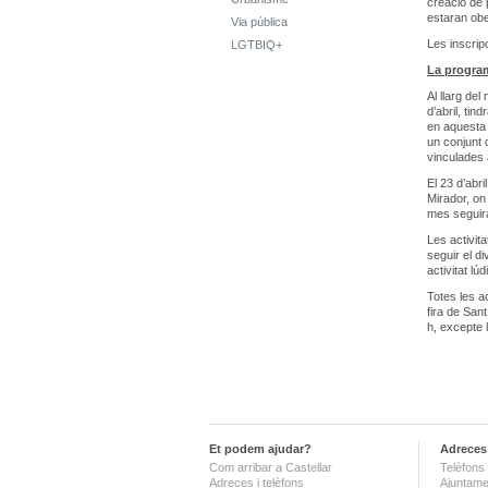
creació de 
estaran obe
Via pública
Les inscrip
LGTBIQ+
La program
Al llarg de
d’abril, ti
en aquesta 
un conjunt 
vinculades 
El 23 d’abri
Mirador, on
mes seguira
Les activit
seguir el d
activitat l
Totes les a
fira de Sant
h, excepte l
Et podem ajudar?
Adreces 
Com arribar a Castellar
Telèfons 
Adreces i telèfons
Ajuntame