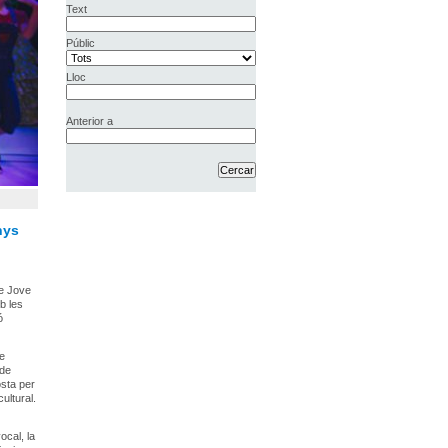
Text
Públic
Lloc
Anterior a
nys
re Jove
b les
ó
ue
 de
osta per
ultural.
ocal, la