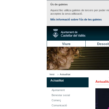
Ús de galetes
Aquest lloc utilitza galetes de tercers per poder m
acceptes la seva utilització.
Més informació sobre l'ús de les galetes
Viure
Descob
Inici
Actualitat
Actualitat
Actualit
Ajuntament
Benestar social
Comerç
Comunicació