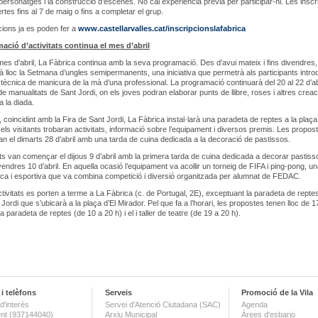
personatges i la construcció d’escenes. No cal experiència prèvia per participar-hi. Les inscr
rtes fins al 7 de maig o fins a completar el grup.
cions ja es poden fer a
www.castellarvalles.cat/inscripcionslafabrica
ació d’activitats continua el mes d’abril
l mes d’abril, La Fàbrica continua amb la seva programació. Des d’avui mateix i fins divendres,
ndrà lloc la Setmana d’ungles semipermanents, una iniciativa que permetrà als participants intro
tècnica de manicura de la mà d’una professional. La programació continuarà del 20 al 22 d’a
de manualitats de Sant Jordi, on els joves podran elaborar punts de llibre, roses i altres crea
a la diada.
l, coincidint amb la Fira de Sant Jordi, La Fàbrica instal·larà una paradeta de reptes a la plaça
 els visitants trobaran activitats, informació sobre l’equipament i diversos premis. Les propos
n el dimarts 28 d’abril amb una tarda de cuina dedicada a la decoració de pastissos.
ats van començar el dijous 9 d’abril amb la primera tarda de cuina dedicada a decorar pastiss
ivendres 10 d’abril. En aquella ocasió l’equipament va acollir un torneig de FIFA i ping-pong, u
údica i esportiva que va combina competició i diversió organitzada per alumnat de FEDAC.
ctivitats es porten a terme a La Fàbrica (c. de Portugal, 2E), exceptuant la paradeta de reptes
 Jordi que s’ubicarà a la plaça d’El Mirador. Pel que fa a l’horari, les propostes tenen lloc de 1
a paradeta de reptes (de 10 a 20 h) i el i taller de teatre (de 19 a 20 h).
i telèfons
Serveis
Promoció de la Vila
d'interès
Servei d'Atenció Ciutadana (SAC)
Agenda
nt (937144040)
Arxiu Municipal
Àrees d'esbarjo