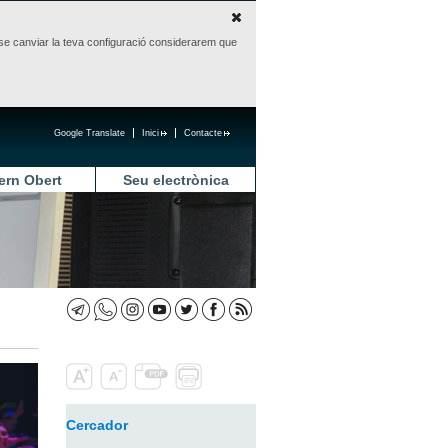
sense canviar la teva configuració considerarem que
Google Translate
Inici
Contacte
ern Obert
Seu electrònica
Cercador