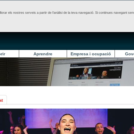
illorar els nostres serveis a partir de l'anàlisi de la teva navegació. Si continues navegant 
rir
Aprendre
Empresa i ocupació
Gov
at