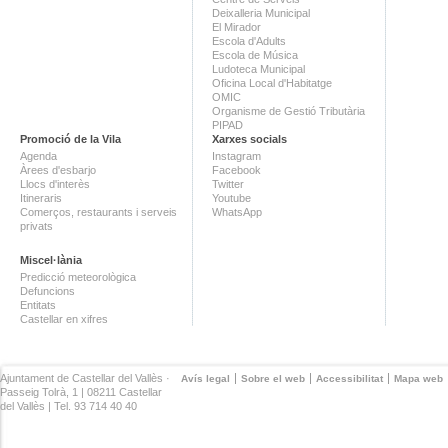
Deixalleria Municipal
El Mirador
Escola d'Adults
Escola de Música
Ludoteca Municipal
Oficina Local d'Habitatge
OMIC
Organisme de Gestió Tributària
PIPAD
Promoció de la Vila
Xarxes socials
Agenda
Instagram
Àrees d'esbarjo
Facebook
Llocs d'interès
Twitter
Itineraris
Youtube
Comerços, restaurants i serveis
WhatsApp
privats
Miscel·lània
Predicció meteorològica
Defuncions
Entitats
Castellar en xifres
Ajuntament de Castellar del Vallès ·
Avís legal
Sobre el web
Accessibilitat
Mapa web
Passeig Tolrà, 1 | 08211 Castellar
del Vallès | Tel. 93 714 40 40