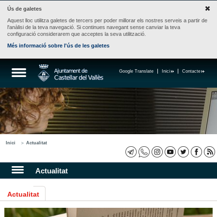
Ús de galetes
Aquest lloc utilitza galetes de tercers per poder millorar els nostres serveis a partir de
l'anàlisi de la teva navegació. Si continues navegant sense canviar la teva
configuració considerarem que acceptes la seva utilització.
Més informació sobre l'ús de les galetes
Google Translate
Inici
Contacte
Inici
Actualitat
Actualitat
Actualitat