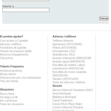
Anterior a
Et podem ajudar?
Adreces i telèfons
Com arribar a Castellar
Telèfons d'interès
Adreces i telèfons
Ajuntament (937144040)
Farmàcies de guàrdia
Policia (937144830)
Horaris de transport públic
Emergències (112)
Reserva d'equipaments
Ambulàncies (061)
Cita prèvia
Avaries enllumenat (686216138)
Avaries aigua (900304070)
Recollida de mobles i altres
Tràmits Freqüents
voluminosos (900150140)
Instància genèrica
Recollida de restes vegetals
Bústia oberta
(900150140)
Subvencions per a la contractació
Tanatori (937471203)
Tots els tràmits
Totes les adreces i telèfons
Serveis
Situacions
Servei d'Atenció Ciutadana (SAC)
Arxiu Municipal
Busco feina
Biblioteca Municipal
He tingut un fill
Casal Catalunya
Em vull formar
Casal d'Avis Plaça Major
Totes les situacions
Centre d'Atenció Primària
Centre de Serveis