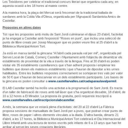
Les Teixidores per celebrar el tradicional concurs literari que organitza cada any, en
aquesta ocasió a les 18 hores al mateix centre.
A la mateixa hora, la plaça del Mercat serà l’escenari de la tradicional ballada de
sardanes amb la Cobla Vila d’Olesa, organitzada per l’Agrupació Sardanista Amics de
Castellar.
Propostes en altres dates
Tot i que les propostes amb motiu de Sant Jordi culminaran el dijous 23 d’abril, l’activitat
ja ha engegat a Castellar amb l’exposició “Roses en punt”, que inclou una selecció de
punts de llibre creats per Josep Masaguer que es poden veure fins al 25 d’abril a la
Biblioteca Municipal Antoni Tort.
Ja està en marxa també la gimcana “A l’abril cada paraula val per mil”, organitzada pel
Servei Local de Català, Comerç Castellar i l’Ajuntament amb l’objectiu de dinamitzar els
establiments de proximitat de la vila a través de la llengua. Fins al 30 d’abril es poden
visitar els 35 establiments castellarencs que s’han adherit proposta i emplenar les
butlletes que donen els mateixos establiments i que s’hauran de dipositar a les urnes
habilitades. Entre les butlletes respostes correctament se sortejaran tres vals per valor
de 50 € que s’hauran de bescanviar en un dels establiments participants. Les bases de
la gimcana es poden consultar a
www.castellarvalles.cat/cadaparaulavalpermil
.
El LAB Castellar també ha inclòs una activitat a la programació de Sant Jordi. Es tracta
d’un taller de fabricació de roses amb tall làser que s’ha organitzat dissabte, 18 d’abril, de
10 a 12 hores a El Mirador. La proposta és gratuïta, però requereix inscripció a
www.castellarvalles.cat/inscripcionslabcastellar
.
A més, la setmana que ve estarà plena d’activitats: del 20 al 22 d’abril La Fàbrica
proposa sessions de manualitats de Sant Jordi per a joves, que podran crear punts de
llibre, roses de paper i altres elements vinculats a la diada. D’altra banda, dimarts 21
d’abril, a les 17 hores, la Biblioteca Municipal Antoni Tort celebrarà el Dia Internacional del
Llibre Infantil amb una lectura de textos escrits pels infants de 6 a 13 anys que han fet
arribar al servei les seves creacions literàries.