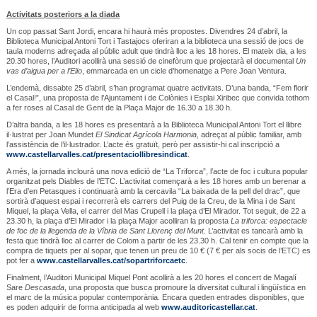
Activitats posteriors a la diada
Un cop passat Sant Jordi, encara hi haurà més propostes. Divendres 24 d’abril, la
Biblioteca Municipal Antoni Tort i Tastajocs oferiran a la biblioteca una sessió de jocs de
taula moderns adreçada al públic adult que tindrà lloc a les 18 hores. El mateix dia, a les
20.30 hores, l’Auditori acollirà una sessió de cinefòrum que projectarà el documental
Un
vas d’aigua per a l’Elio
, emmarcada en un cicle d’homenatge a Pere Joan Ventura.
L’endemà, dissabte 25 d’abril, s’han programat quatre activitats. D’una banda, “Fem florir
el Casal!”, una proposta de l’Ajuntament i de Colònies i Esplai Xiribec que convida tothom
a fer roses al Casal de Gent de la Plaça Major de 16.30 a 18.30 h.
D’altra banda, a les 18 hores es presentarà a la Biblioteca Municipal Antoni Tort el llibre
il·lustrat per Joan Mundet
El Sindicat Agrícola Harmonia
, adreçat al públic familiar, amb
l’assistència de l’il·lustrador. L’acte és gratuït, però per assistir-hi cal inscripció a
www.castellarvalles.cat/presentaciollibresindicat
.
A més, la jornada inclourà una nova edició de “La Triforca”, l’acte de foc i cultura popular
organitzat pels Diables de l’ETC. L’activitat començarà a les 18 hores amb un berenar a
l’Era d’en Petasques i continuarà amb la cercavila “La baixada de la pell del drac”, que
sortirà d’aquest espai i recorrerà els carrers del Puig de la Creu, de la Mina i de Sant
Miquel, la plaça Vella, el carrer del Mas Crupell i la plaça d’El Mirador. Tot seguit, de 22 a
23.30 h, la plaça d’El Mirador i la plaça Major acolliran la proposta
La triforca: espectacle
de foc de la llegenda de la Víbria de Sant Llorenç del Munt
. L’activitat es tancarà amb la
festa que tindrà lloc al carrer de Colom a partir de les 23.30 h. Cal tenir en compte que la
compra de tiquets per al sopar, que tenen un preu de 10 € (7 € per als socis de l’ETC) es
pot fer a
www.castellarvalles.cat/sopartriforcaetc
.
Finalment, l’Auditori Municipal Miquel Pont acollirà a les 20 hores el concert de Magalí
Sare
Descasada
, una proposta que busca promoure la diversitat cultural i lingüística en
el marc de la música popular contemporània. Encara queden entrades disponibles, que
es poden adquirir de forma anticipada al web
www.auditoricastellar.cat
.