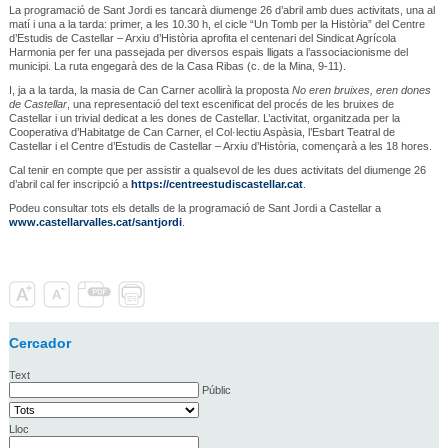
La programació de Sant Jordi es tancarà diumenge 26 d’abril amb dues activitats, una al
matí i una a la tarda: primer, a les 10.30 h, el cicle “Un Tomb per la Història” del Centre
d’Estudis de Castellar – Arxiu d’Història aprofita el centenari del Sindicat Agrícola
Harmonia per fer una passejada per diversos espais lligats a l’associacionisme del
municipi. La ruta engegarà des de la Casa Ribas (c. de la Mina, 9-11).
I, ja a la tarda, la masia de Can Carner acollirà la proposta
No eren bruixes, eren dones
de Castellar
, una representació del text escenificat del procés de les bruixes de
Castellar i un trivial dedicat a les dones de Castellar. L’activitat, organitzada per la
Cooperativa d’Habitatge de Can Carner, el Col·lectiu Aspàsia, l’Esbart Teatral de
Castellar i el Centre d’Estudis de Castellar – Arxiu d’Història, començarà a les 18 hores.
Cal tenir en compte que per assistir a qualsevol de les dues activitats del diumenge 26
d’abril cal fer inscripció a
https://centreestudiscastellar.cat
.
Podeu consultar tots els detalls de la programació de Sant Jordi a Castellar a
www.castellarvalles.cat/santjordi
.
Cercador
Text
Públic
Lloc