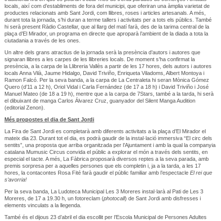
locals, així com d’establiments de fora del municipi, que oferiran una àmplia varietat de
productes relacionats amb Sant Jordi, com llibres, roses i articles artesanals. A més,
durant tota la jornada, s’hi duran a terme tallers i activitats per a tots els públics. També
hi serà present Ràdio Castellar, que al llarg del matí farà, des de la tarima central de la
plaça d’El Mirador, un programa en directe que aproparà l’ambient de la diada a tota la
ciutadania a través de les ones.
Un altre dels grans atractius de la jornada serà la presència d’autors i autores que
signaran llibres a les carpes de les llibreries locals. De moment s’ha confirmat la
presència, a la carpa de la Llibreria Vallès a partir de les 17 hores, dels autors i autores
locals Anna Vilà, Jaume Hidalgo, David Triviño, Enriqueta Viladoms, Albert Montoya i
Ramon Falcó. Per la seva banda, a la carpa de La Centraleta hi seran Mònica Gómez
Quero (d’11 a 12 h), Oriol Vidal i Carla Fernández (de 17 a 18 h) i David Triviño i José
Manuel Mateo (de 18 a 19 h), mentre que a la carpa de 7Stars, també a la tarda, hi serà
el dibuixant de manga Carlos Álvarez Cruz, guanyador del Silent Manga Audition
(editorial Zenon).
Més propostes el dia de Sant Jordi
La Fira de Sant Jordi es completarà amb diferents activitats a la plaça d’El Mirador el
mateix dia 23. Durant tot el dia, es podrà gaudir de la instal·lació immersiva “El circ dels
sentits”, una proposta que arriba organitzada per l’Ajuntament i amb la qual la companyia
catalana Mumusic Circus convida el públic a explorar el món a través dels sentits, en
especial el tacte. A més, La Fàbrica proposarà diversos reptes a la seva parada, amb
premis sorpresa per a aquelles persones que els completin i, ja a la tarda, a les 17
hores, la contacontes Rosa Fité farà gaudir el públic familiar amb l’espectacle
El rei que
s’avorria!
Per la seva banda, La Ludoteca Municipal Les 3 Moreres instal·larà al Pati de Les 3
Moreres, de 17 a 19.30 h, un fotoreclam (
photocall
) de Sant Jordi amb disfresses i
elements vinculats a la llegenda.
També és el dijous 23 d’abril el dia escollit per l’Escola Municipal de Persones Adultes