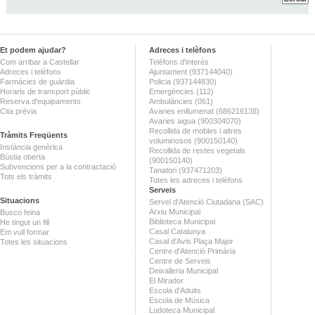
Et podem ajudar?
Adreces i telèfons
Com arribar a Castellar
Telèfons d'interès
Adreces i telèfons
Ajuntament (937144040)
Farmàcies de guàrdia
Policia (937144830)
Horaris de transport públic
Emergències (112)
Reserva d'equipaments
Ambulàncies (061)
Cita prèvia
Avaries enllumenat (686216138)
Avaries aigua (900304070)
Recollida de mobles i altres
Tràmits Freqüents
voluminosos (900150140)
Instància genèrica
Recollida de restes vegetals
Bústia oberta
(900150140)
Subvencions per a la contractació
Tanatori (937471203)
Tots els tràmits
Totes les adreces i telèfons
Serveis
Situacions
Servei d'Atenció Ciutadana (SAC)
Arxiu Municipal
Busco feina
Biblioteca Municipal
He tingut un fill
Casal Catalunya
Em vull formar
Casal d'Avis Plaça Major
Totes les situacions
Centre d'Atenció Primària
Centre de Serveis
Deixalleria Municipal
El Mirador
Escola d'Adults
Escola de Música
Ludoteca Municipal