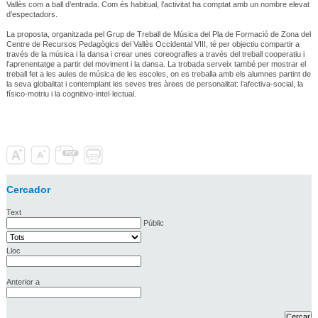
Vallès com a ball d’entrada. Com és habitual, l’activitat ha comptat amb un nombre elevat
d’espectadors.
La proposta, organitzada pel Grup de Treball de Música del Pla de Formació de Zona del
Centre de Recursos Pedagògics del Vallès Occidental VIII, té per objectiu compartir a
través de la música i la dansa i crear unes coreografies a través del treball cooperatiu i
l’aprenentatge a partir del moviment i la dansa. La trobada serveix també per mostrar el
treball fet a les aules de música de les escoles, on es treballa amb els alumnes partint de
la seva globalitat i contemplant les seves tres àrees de personalitat: l’afectiva-social, la
físico-motriu i la cognitivo-intel·lectual.
Cercador
Text
Públic
Lloc
Anterior a