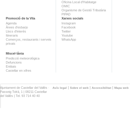
Oficina Local d'Habitatge
OMIC
Organisme de Gestió Tributària
PIPAD
Promoció de la Vila
Xarxes socials
Agenda
Instagram
Àrees d'esbarjo
Facebook
Llocs d'interès
Twitter
Itineraris
Youtube
Comerços, restaurants i serveis
WhatsApp
privats
Miscel·lània
Predicció meteorològica
Defuncions
Entitats
Castellar en xifres
Ajuntament de Castellar del Vallès ·
Avís legal
Sobre el web
Accessibilitat
Mapa web
Passeig Tolrà, 1 | 08211 Castellar
del Vallès | Tel. 93 714 40 40