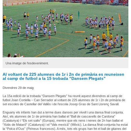
Una imatge de l'esdeveniment.
Al voltant de 225 alumnes de 1r i 2n de primària es reuneixen
al camp de futbol a la 15 trobada “Dansem Plegats”
Divendres 29 de maig
La 15a edició de la trobada “Dansem Plegats” ha reunit aquest divendres al camp de
futbol Joan Cortiella – Can Serrador al voltant de 225 alumnes de 1r i 2n de primària de
set escoles de Castellar del Vallès i de l’escola Josep Gras de Sant Llorenç Savall.
Enguany els infants han dut a terme dues danses per nivell i una dansa final conjunta.
Així, els alumnes de 1r de primària han ballat el “Ball de cascavells de Cardona”
(Catalunya) i “Els set salts” (Europa), mentre que els nens i nenes de 2n han ballat el
“Xotis de Mataró” (Catalunya) i el “Vals mexicà” (Mèxic). La dansa final conjunta ha estat
la “Polca d’Ous” (Pirineus francesos). A més, tots els grups han fet el ball de gitanes del