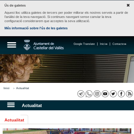
Ús de galetes
Aquest lloc utilitza galetes de tercers per poder millorar els nostres serveis a partir de
l'anàlisi de la teva navegació. Si continues navegant sense canviar la teva
configuració considerarem que acceptes la seva utilització.
Més informació sobre l'ús de les galetes
Google Translate
Inici
Contacte
Inici
Actualitat
Actualitat
Actualitat