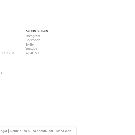
Xarxes socials
Instagram
Facebook
Twitter
Youtube
 i serveis
WhatsApp
ca
legal
Sobre el web
Accessibilitat
Mapa web