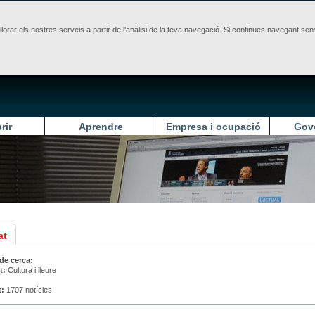
illorar els nostres serveis a partir de l'anàlisi de la teva navegació. Si continues navegant 
rir
Aprendre
Empresa i ocupació
Gov
at
 de cerca:
t:
Cultura i lleure
t:
1707 notícies