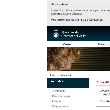
Ús de galetes
Aquest lloc utilitza galetes de tercers per poder m
acceptes la seva utilització.
Més informació sobre l'ús de les galetes
Viure
Descob
Inici
Actualitat
Actualitat
Actualit
Ajuntament
Criteris
Àmbi
Benestar social
Comerç
Resulta
Comunicació