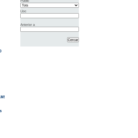
Públic
Lloc
Anterior a
0
AM!
cs