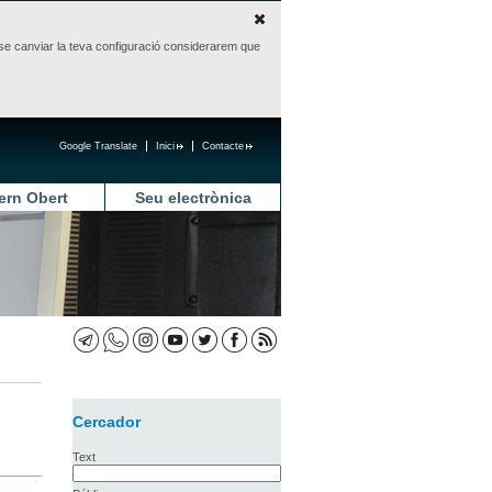
sense canviar la teva configuració considerarem que
Google Translate
Inici
Contacte
ern Obert
Seu electrònica
Cercador
Text