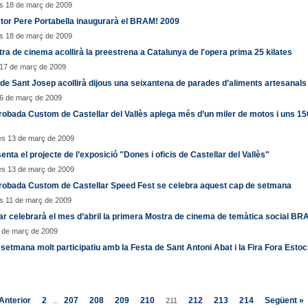
s 18 de març de 2009
ctor Pere Portabella inaugurarà el BRAM! 2009
s 18 de març de 2009
ra de cinema acollirà la preestrena a Catalunya de l'opera prima 25 kilates
 17 de març de 2009
 de Sant Josep acollirà dijous una seixantena de parades d’aliments artesanals
16 de març de 2009
robada Custom de Castellar del Vallès aplega més d’un miler de motos i uns 15
es 13 de març de 2009
enta el projecte de l’exposició "Dones i oficis de Castellar del Vallès"
es 13 de març de 2009
Trobada Custom de Castellar Speed Fest se celebra aquest cap de setmana
s 11 de març de 2009
ar celebrarà el mes d’abril la primera Mostra de cinema de temàtica social BR
9 de març de 2009
setmana molt participatiu amb la Festa de Sant Antoni Abat i la Fira Fora Esto
Anterior
2
207
208
209
210
212
213
214
Següent »
...
211