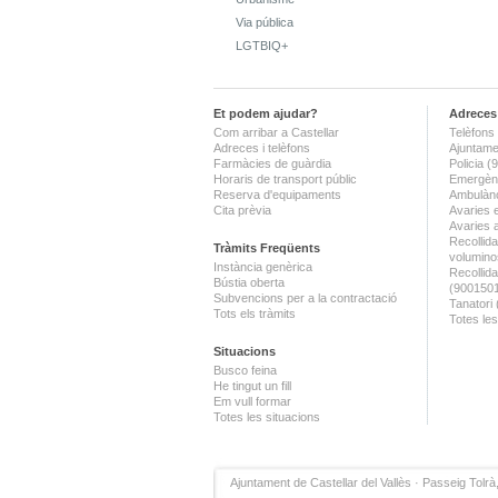
Via pública
LGTBIQ+
Et podem ajudar?
Adreces 
Com arribar a Castellar
Telèfons 
Adreces i telèfons
Ajuntame
Farmàcies de guàrdia
Policia 
Horaris de transport públic
Emergènc
Reserva d'equipaments
Ambulànc
Cita prèvia
Avaries 
Avaries 
Recollida
Tràmits Freqüents
volumino
Instància genèrica
Recollid
Bústia oberta
(900150
Subvencions per a la contractació
Tanatori
Tots els tràmits
Totes les
Situacions
Busco feina
He tingut un fill
Em vull formar
Totes les situacions
Ajuntament de Castellar del Vallès · Passeig Tolrà,