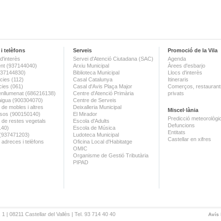
i telèfons
Serveis
Promoció de la Vila
d'interès
Servei d'Atenció Ciutadana (SAC)
Agenda
nt (937144040)
Arxiu Municipal
Àrees d'esbarjo
(937144830)
Biblioteca Municipal
Llocs d'interès
ies (112)
Casal Catalunya
Itineraris
ies (061)
Casal d'Avis Plaça Major
Comerços, restaurants
enllumenat (686216138)
Centre d'Atenció Primària
privats
aigua (900304070)
Centre de Serveis
 de mobles i altres
Deixalleria Municipal
Miscel·lània
sos (900150140)
El Mirador
Predicció meteorològi
a de restes vegetals
Escola d'Adults
Defuncions
140)
Escola de Música
Entitats
 (937471203)
Ludoteca Municipal
Castellar en xifres
 adreces i telèfons
Oficina Local d'Habitatge
OMIC
Organisme de Gestió Tributària
PIPAD
 1 | 08211 Castellar del Vallès | Tel. 93 714 40 40
Avís 