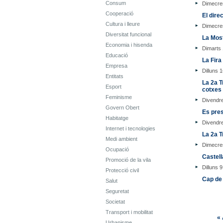
Consum
Dimecre
Cooperació
El dire
Cultura i lleure
Dimecre
Diversitat funcional
La Most
Economia i hisenda
Dimarts
Educació
La Fira
Empresa
Dilluns 
Entitats
La 2a T
Esport
cotxes
Feminisme
Divendr
Govern Obert
Es pres
Habitatge
Divendr
Internet i tecnologies
La 2a 
Medi ambient
Dimecre
Ocupació
Castell
Promoció de la vila
Dilluns 
Protecció civil
Cap de 
Salut
Seguretat
Societat
Transport i mobilitat
« 
Urbanisme