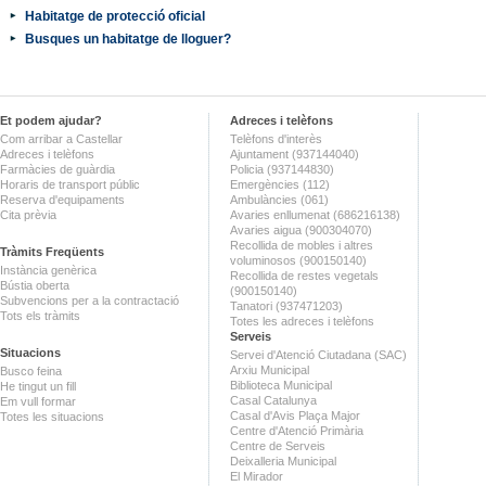
Habitatge de protecció oficial
Busques un habitatge de lloguer?
Et podem ajudar?
Adreces i telèfons
Com arribar a Castellar
Telèfons d'interès
Adreces i telèfons
Ajuntament (937144040)
Farmàcies de guàrdia
Policia (937144830)
Horaris de transport públic
Emergències (112)
Reserva d'equipaments
Ambulàncies (061)
Cita prèvia
Avaries enllumenat (686216138)
Avaries aigua (900304070)
Recollida de mobles i altres
Tràmits Freqüents
voluminosos (900150140)
Instància genèrica
Recollida de restes vegetals
Bústia oberta
(900150140)
Subvencions per a la contractació
Tanatori (937471203)
Tots els tràmits
Totes les adreces i telèfons
Serveis
Situacions
Servei d'Atenció Ciutadana (SAC)
Arxiu Municipal
Busco feina
Biblioteca Municipal
He tingut un fill
Casal Catalunya
Em vull formar
Casal d'Avis Plaça Major
Totes les situacions
Centre d'Atenció Primària
Centre de Serveis
Deixalleria Municipal
El Mirador