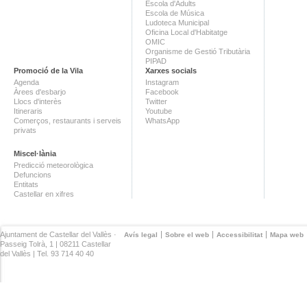
Escola d'Adults
Escola de Música
Ludoteca Municipal
Oficina Local d'Habitatge
OMIC
Organisme de Gestió Tributària
PIPAD
Promoció de la Vila
Xarxes socials
Agenda
Instagram
Àrees d'esbarjo
Facebook
Llocs d'interès
Twitter
Itineraris
Youtube
Comerços, restaurants i serveis
WhatsApp
privats
Miscel·lània
Predicció meteorològica
Defuncions
Entitats
Castellar en xifres
Ajuntament de Castellar del Vallès ·
Avís legal
Sobre el web
Accessibilitat
Mapa web
Passeig Tolrà, 1 | 08211 Castellar
del Vallès | Tel. 93 714 40 40