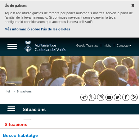
Ús de galetes
Aquest lloc utilitza galetes de tercers per poder millorar els nostres serveis a partir de
l'anàlisi de la teva navegació. Si continues navegant sense canviar la teva
configuració considerarem que acceptes la seva utilització.
Més informació sobre l'ús de les galetes
Google Translate
Inici
Contacte
Inici
Situacions
Situacions
Situacions
Busco habitatge