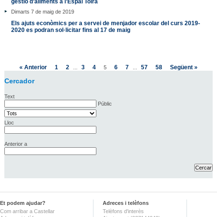
gestió d’aliments a l’Espai Tolrà
Dimarts 7 de maig de 2019
Els ajuts econòmics per a servei de menjador escolar del curs 2019-
2020 es podran sol·licitar fins al 17 de maig
« Anterior
1
2
3
4
6
7
57
58
Següent »
...
5
...
Cercador
Text
Públic
Lloc
Anterior a
Et podem ajudar?
Adreces i telèfons
Com arribar a Castellar
Telèfons d'interès