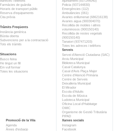
Adreces i telèfons
Ajuntament (937144040)
Farmàcies de guàrdia
Policia (937144830)
Horaris de transport públic
Emergències (112)
Reserva d'equipaments
Ambulàncies (061)
Cita prèvia
Avaries enllumenat (686216138)
Avaries aigua (900304070)
Recollida de mobles i altres
Tràmits Freqüents
voluminosos (900150140)
Instància genèrica
Recollida de restes vegetals
Bústia oberta
(900150140)
Subvencions per a la contractació
Tanatori (937471203)
Tots els tràmits
Totes les adreces i telèfons
Serveis
Situacions
Servei d'Atenció Ciutadana (SAC)
Arxiu Municipal
Busco feina
Biblioteca Municipal
He tingut un fill
Casal Catalunya
Em vull formar
Casal d'Avis Plaça Major
Totes les situacions
Centre d'Atenció Primària
Centre de Serveis
Deixalleria Municipal
El Mirador
Escola d'Adults
Escola de Música
Ludoteca Municipal
Oficina Local d'Habitatge
OMIC
Organisme de Gestió Tributària
PIPAD
Promoció de la Vila
Xarxes socials
Agenda
Instagram
Àrees d'esbarjo
Facebook