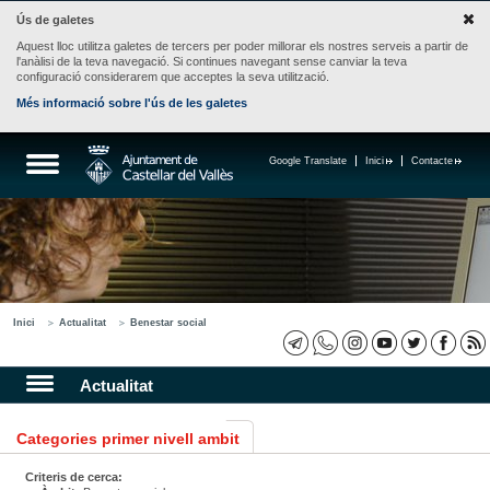
Ús de galetes
Aquest lloc utilitza galetes de tercers per poder millorar els nostres serveis a partir de
l'anàlisi de la teva navegació. Si continues navegant sense canviar la teva
configuració considerarem que acceptes la seva utilització.
Més informació sobre l'ús de les galetes
Google Translate
Inici
Contacte
Inici
Actualitat
Benestar social
Actualitat
Categories primer nivell ambit
Criteris de cerca: