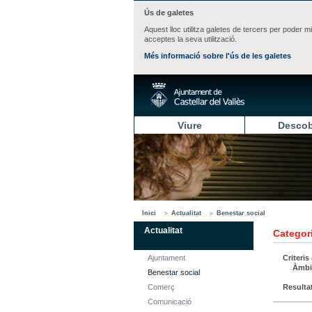
Ús de galetes
Aquest lloc utilitza galetes de tercers per poder m
acceptes la seva utilització.
Més informació sobre l'ús de les galetes
Viure
Descob
Inici
Actualitat
Benestar social
Actualitat
Categori
Ajuntament
Criteris
Àmbi
Benestar social
Comerç
Resulta
Comunicació