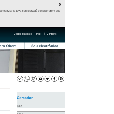
sense canviar la teva configuració considerarem que
Google Translate
Inici
Contacte
ern Obert
Seu electrònica
Cercador
Text