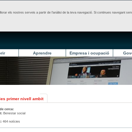
illorar els nostres serveis a partir de l'anàlisi de la teva navegació. Si continues navegant 
rir
Aprendre
Empresa i ocupació
Gov
es primer nivell ambit
 de cerca:
t:
Benestar social
t:
464 notícies