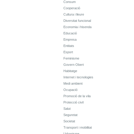
Consum
Cooperació
Cultura i lleure
Diversitat funcional
Economia i hisenda
Educació
Empresa
Entitats
Esport
Feminisme
Govern Obert
Habitatge
Internet i tecnologies
Medi ambient
Ocupació
Promoció de la vila
Protecció civil
Salut
Seguretat
Societat
Transport i mobilitat
Urbanisme