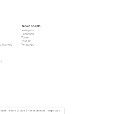
Xarxes socials
Instagram
Facebook
Twitter
Youtube
 i serveis
WhatsApp
ca
legal
Sobre el web
Accessibilitat
Mapa web