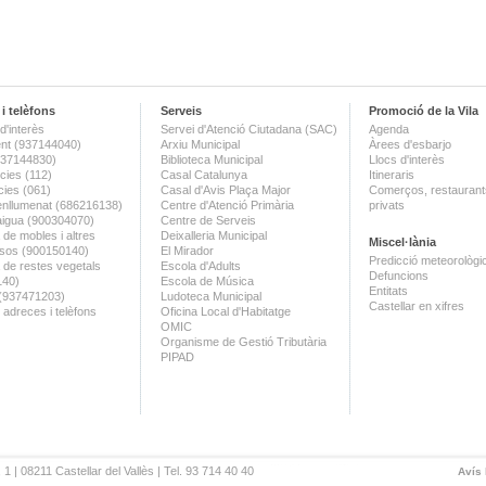
i telèfons
Serveis
Promoció de la Vila
d'interès
Servei d'Atenció Ciutadana (SAC)
Agenda
nt (937144040)
Arxiu Municipal
Àrees d'esbarjo
(937144830)
Biblioteca Municipal
Llocs d'interès
ies (112)
Casal Catalunya
Itineraris
ies (061)
Casal d'Avis Plaça Major
Comerços, restaurants
enllumenat (686216138)
Centre d'Atenció Primària
privats
aigua (900304070)
Centre de Serveis
 de mobles i altres
Deixalleria Municipal
Miscel·lània
sos (900150140)
El Mirador
Predicció meteorològi
a de restes vegetals
Escola d'Adults
Defuncions
140)
Escola de Música
Entitats
 (937471203)
Ludoteca Municipal
Castellar en xifres
 adreces i telèfons
Oficina Local d'Habitatge
OMIC
Organisme de Gestió Tributària
PIPAD
 1 | 08211 Castellar del Vallès | Tel. 93 714 40 40
Avís 