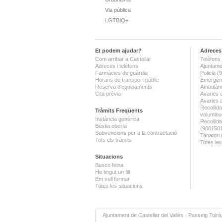
Via pública
LGTBIQ+
Et podem ajudar?
Adreces 
Com arribar a Castellar
Telèfons 
Adreces i telèfons
Ajuntame
Farmàcies de guàrdia
Policia 
Horaris de transport públic
Emergènc
Reserva d'equipaments
Ambulànc
Cita prèvia
Avaries 
Avaries 
Recollida
Tràmits Freqüents
volumino
Instància genèrica
Recollid
Bústia oberta
(900150
Subvencions per a la contractació
Tanatori
Tots els tràmits
Totes les
Situacions
Busco feina
He tingut un fill
Em vull formar
Totes les situacions
Ajuntament de Castellar del Vallès · Passeig Tolrà,