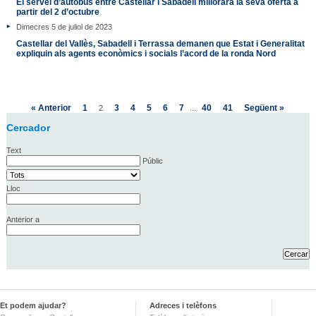
El servei d’autobús entre Castellar i Sabadell millorarà la seva oferta a
partir del 2 d’octubre
Dimecres 5 de juliol de 2023
Castellar del Vallès, Sabadell i Terrassa demanen que Estat i Generalitat
expliquin als agents econòmics i socials l’acord de la ronda Nord
« Anterior
1
3
4
5
6
7
40
41
Següent »
2
...
Cercador
Text
Públic
Lloc
Anterior a
Et podem ajudar?
Adreces i telèfons