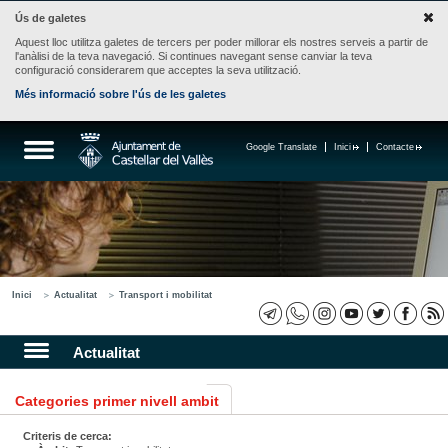
Ús de galetes
Aquest lloc utilitza galetes de tercers per poder millorar els nostres serveis a partir de
l'anàlisi de la teva navegació. Si continues navegant sense canviar la teva
configuració considerarem que acceptes la seva utilització.
Més informació sobre l'ús de les galetes
Google Translate
Inici
Contacte
Inici
Actualitat
Transport i mobilitat
Actualitat
Categories primer nivell ambit
Criteris de cerca: