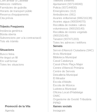
Com arribar a Castellar
Telèfons d'interès
Adreces i telèfons
Ajuntament (937144040)
Farmàcies de guàrdia
Policia (937144830)
Horaris de transport públic
Emergències (112)
Reserva d'equipaments
Ambulàncies (061)
Cita prèvia
Avaries enllumenat (686216138)
Avaries aigua (900304070)
Recollida de mobles i altres
Tràmits Freqüents
voluminosos (900150140)
Instància genèrica
Recollida de restes vegetals
Bústia oberta
(900150140)
Subvencions per a la contractació
Tanatori (937471203)
Tots els tràmits
Totes les adreces i telèfons
Serveis
Situacions
Servei d'Atenció Ciutadana (SAC)
Arxiu Municipal
Busco feina
Biblioteca Municipal
He tingut un fill
Casal Catalunya
Em vull formar
Casal d'Avis Plaça Major
Totes les situacions
Centre d'Atenció Primària
Centre de Serveis
Deixalleria Municipal
El Mirador
Escola d'Adults
Escola de Música
Ludoteca Municipal
Oficina Local d'Habitatge
OMIC
Organisme de Gestió Tributària
PIPAD
Promoció de la Vila
Xarxes socials
Agenda
Instagram