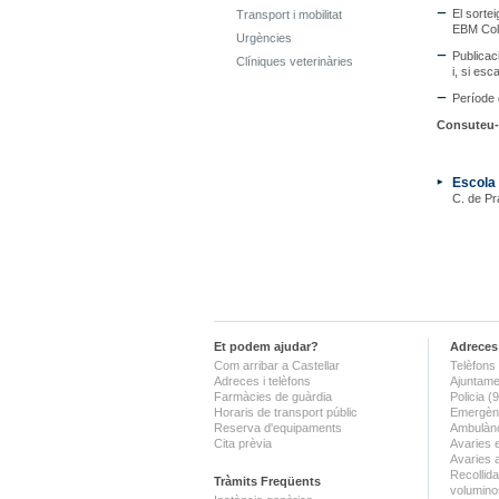
El sorte
Transport i mobilitat
EBM Colo
Urgències
Publicac
Clíniques veterinàries
i, si esc
Període 
Consuteu-n
Escola 
C. de Pr
Et podem ajudar?
Adreces 
Com arribar a Castellar
Telèfons 
Adreces i telèfons
Ajuntame
Farmàcies de guàrdia
Policia 
Horaris de transport públic
Emergènc
Reserva d'equipaments
Ambulànc
Cita prèvia
Avaries 
Avaries 
Recollida
Tràmits Freqüents
volumino