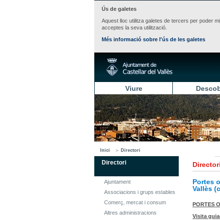
Ús de galetes
Aquest lloc utilitza galetes de tercers per poder m
acceptes la seva utilització.
Més informació sobre l'ús de les galetes
Viure
Descob
Inici
Directori
Directori
Director
Portes o
Ajuntament
Vallès (
Associacions i grups estables
Comerç, mercat i consum
PORTES O
Altres administracions
Visita gui