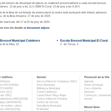
ig del número de desempat de places es realitzarà presencialment a cada escola bressol:
brers: 13 de juny a les 11 h; EBM El Coral: 13 de juny a les 9.30 h
ió de la llista de sol·licituds de preinscripció al centre amb puntuació dels infants admesos
au, de la llista d’espera: 17 de juny de 2024
de matrícula: del 17 al 25 de juny de 2024
e tots els detalls al
document adjunt
.
Bressol Municipal Colobrers
Escola Bressol Municipal El Coral
at de la Riba, 23
C. de Torras, 4
i telèfons
Serveis
Promoció de la Vila
d'interès
Servei d'Atenció Ciutadana (SAC)
Agenda
nt (937144040)
Arxiu Municipal
Àrees d'esbarjo
(937144830)
Biblioteca Municipal
Llocs d'interès
ies (112)
Casal Catalunya
Itineraris
ies (061)
Casal d'Avis Plaça Major
Comerços, restaurants
enllumenat (686216138)
Centre d'Atenció Primària
privats
aigua (900304070)
Centre de Serveis
 de mobles i altres
Deixalleria Municipal
Miscel·lània
sos (900150140)
El Mirador