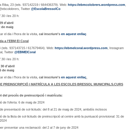
la Riba, 23 (tels. 937142219 / 664436379). Web:
https://ebmcolobrers.wordpress.com
,
@ebcolobrers, Twitter
@EscolaBressolCo
.30 i les 20 h:
29 d'abril
2 de maig
r el dia i l'hora de la visita,
cal inscriure's
en aquest enllaç
.
ada a l'EBM El Coral
4 (tels. 937143715 / 617679464). Web:
https://ebmelcoral.wordpress.com
, Instagram
l, Twitter
@EBMElCoral
.30 i les 20 h:
30 d'abril
 6 de maig
r el dia i l'hora de la visita,
cal inscriure's
en aquest enllaç
.
E PREINSCRIPCIÓ I MATRÍCULA A LES ESCOLES BRESSOL MUNICIPALS.CURS
ri del procés de preinscripció i matrícula:
ió de l’oferta: 6 de maig de 2024
de presentació de sol·licituds: del 8 al 21 de maig de 2024, ambdós inclosos
ó de la llista de sol·licituds de preinscripció al centre amb la puntuació provisional: 31 de
 2024
per presentar una reclamació: del 2 al 7 de juny de 2024