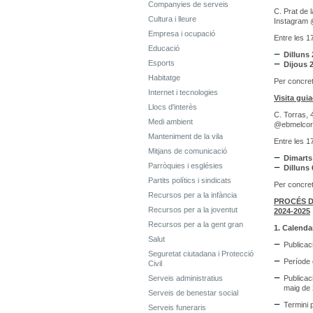
Companyies de serveis
C. Prat de 
Cultura i lleure
Instagram 
Empresa i ocupació
Entre les 17
Educació
Dilluns 
Esports
Dijous 
Habitatge
Per concreta
Internet i tecnologies
Visita gui
Llocs d'interès
C. Torras, 
Medi ambient
@ebmelcora
Manteniment de la vila
Entre les 17
Mitjans de comunicació
Dimarts 
Parròquies i esglésies
Dilluns
Partits polítics i sindicats
Per concreta
Recursos per a la infància
PROCÉS D
Recursos per a la joventut
2024-2025
Recursos per a la gent gran
1. Calenda
Salut
Publicac
Seguretat ciutadana i Protecció
Període 
Civil
Serveis administratius
Publicaci
maig de
Serveis de benestar social
Termini 
Serveis funeraris