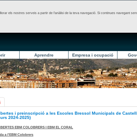
illorar els nostres serveis a partir de l'anàlisi de la teva navegació. Si continues navegant 
rir
Aprendre
Empresa i ocupació
Gov
i
bertes i preinscripció a les Escoles Bressol Municipals de Castell
curs 2024-2025)
BERTES EBM COLOBRERS I EBM EL CORAL
ada a l'EBM Colobrers