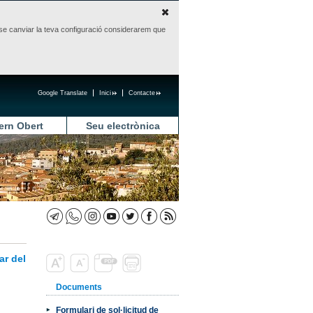
sense canviar la teva configuració considerarem que
Google Translate
Inici
Contacte
ern Obert
Seu electrònica
ar del
Documents
Formulari de sol·licitud de