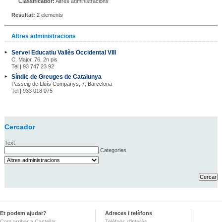
Classificador:
Altres administracions
Resultat:
2 elements
Altres administracions
Servei Educatiu Vallès Occidental VIII
C. Major, 76, 2n pis
Tel | 93 747 23 92
Síndic de Greuges de Catalunya
Passeig de Lluís Companys, 7, Barcelona
Tel | 933 018 075
Cercador
Text
Categories
Et podem ajudar?
Adreces i telèfons
Com arribar a Castellar
Telèfons d'interès