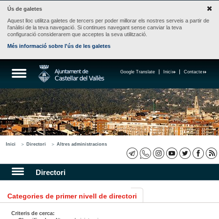
Ús de galetes
Aquest lloc utilitza galetes de tercers per poder millorar els nostres serveis a partir de
l'anàlisi de la teva navegació. Si continues navegant sense canviar la teva
configuració considerarem que acceptes la seva utilització.
Més informació sobre l'ús de les galetes
Google Translate
Inici
Contacte
Inici
Directori
Altres administracions
Directori
Categories de primer nivell de directori
Criteris de cerca: