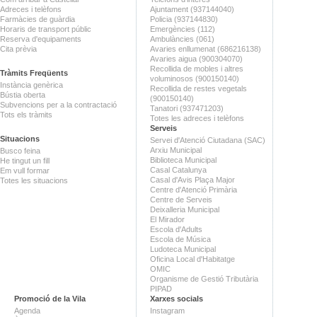
Adreces i telèfons
Ajuntament (937144040)
Farmàcies de guàrdia
Policia (937144830)
Horaris de transport públic
Emergències (112)
Reserva d'equipaments
Ambulàncies (061)
Cita prèvia
Avaries enllumenat (686216138)
Avaries aigua (900304070)
Recollida de mobles i altres
Tràmits Freqüents
voluminosos (900150140)
Instància genèrica
Recollida de restes vegetals
Bústia oberta
(900150140)
Subvencions per a la contractació
Tanatori (937471203)
Tots els tràmits
Totes les adreces i telèfons
Serveis
Situacions
Servei d'Atenció Ciutadana (SAC)
Arxiu Municipal
Busco feina
Biblioteca Municipal
He tingut un fill
Casal Catalunya
Em vull formar
Casal d'Avis Plaça Major
Totes les situacions
Centre d'Atenció Primària
Centre de Serveis
Deixalleria Municipal
El Mirador
Escola d'Adults
Escola de Música
Ludoteca Municipal
Oficina Local d'Habitatge
OMIC
Organisme de Gestió Tributària
PIPAD
Promoció de la Vila
Xarxes socials
Agenda
Instagram