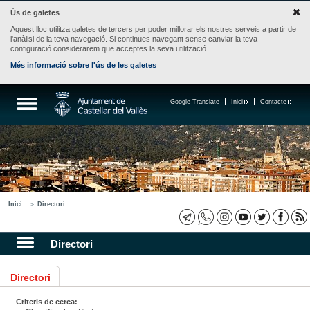
Ús de galetes
Aquest lloc utilitza galetes de tercers per poder millorar els nostres serveis a partir de
l'anàlisi de la teva navegació. Si continues navegant sense canviar la teva
configuració considerarem que acceptes la seva utilització.
Més informació sobre l'ús de les galetes
Google Translate
Inici
Contacte
Inici
Directori
Directori
Directori
Criteris de cerca: