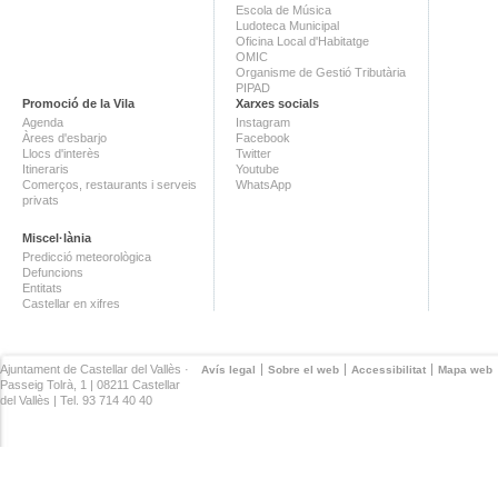
Escola de Música
Ludoteca Municipal
Oficina Local d'Habitatge
OMIC
Organisme de Gestió Tributària
PIPAD
Promoció de la Vila
Xarxes socials
Agenda
Instagram
Àrees d'esbarjo
Facebook
Llocs d'interès
Twitter
Itineraris
Youtube
Comerços, restaurants i serveis
WhatsApp
privats
Miscel·lània
Predicció meteorològica
Defuncions
Entitats
Castellar en xifres
Ajuntament de Castellar del Vallès ·
Avís legal
Sobre el web
Accessibilitat
Mapa web
Passeig Tolrà, 1 | 08211 Castellar
del Vallès | Tel. 93 714 40 40