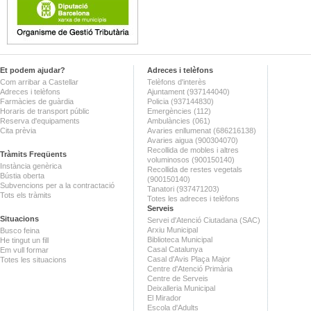
Et podem ajudar?
Adreces i telèfons
Com arribar a Castellar
Telèfons d'interès
Adreces i telèfons
Ajuntament (937144040)
Farmàcies de guàrdia
Policia (937144830)
Horaris de transport públic
Emergències (112)
Reserva d'equipaments
Ambulàncies (061)
Cita prèvia
Avaries enllumenat (686216138)
Avaries aigua (900304070)
Recollida de mobles i altres
Tràmits Freqüents
voluminosos (900150140)
Instància genèrica
Recollida de restes vegetals
Bústia oberta
(900150140)
Subvencions per a la contractació
Tanatori (937471203)
Tots els tràmits
Totes les adreces i telèfons
Serveis
Situacions
Servei d'Atenció Ciutadana (SAC)
Arxiu Municipal
Busco feina
Biblioteca Municipal
He tingut un fill
Casal Catalunya
Em vull formar
Casal d'Avis Plaça Major
Totes les situacions
Centre d'Atenció Primària
Centre de Serveis
Deixalleria Municipal
El Mirador
Escola d'Adults