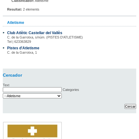
Classificador:
Atletisme
Resultat:
2 elements
Atletisme
Club Atlètic Castellar del Vallès
C. de la Garrotxa, s/núm. (PISTES D'ATLETISME)
Tel | 623363829
Pistes d'Atletisme
C. de la Garrotxa, 1
Cercador
Text
Categories