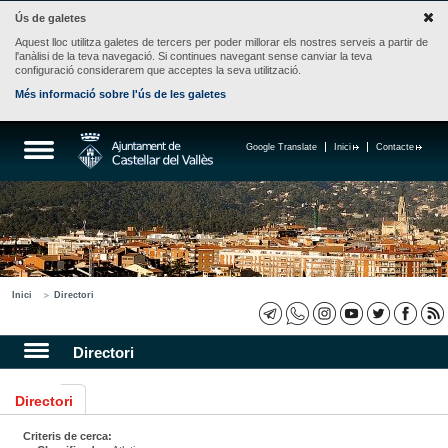
Ús de galetes
Aquest lloc utilitza galetes de tercers per poder millorar els nostres serveis a partir de
l'anàlisi de la teva navegació. Si continues navegant sense canviar la teva
configuració considerarem que acceptes la seva utilització.
Més informació sobre l'ús de les galetes
Google Translate
Inici
Contacte
Inici
Directori
Directori
Directori
Criteris de cerca: