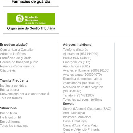
Et podem ajudar?
Adreces i telèfons
Com arribar a Castellar
Telèfons d'interès
Adreces i telèfons
Ajuntament (937144040)
Farmàcies de guàrdia
Policia (937144830)
Horaris de transport públic
Emergències (112)
Reserva d'equipaments
Ambulàncies (061)
Cita prèvia
Avaries enllumenat (686216138)
Avaries aigua (900304070)
Recollida de mobles i altres
Tràmits Freqüents
voluminosos (900150140)
Instància genèrica
Recollida de restes vegetals
Bústia oberta
(900150140)
Subvencions per a la contractació
Tanatori (937471203)
Tots els tràmits
Totes les adreces i telèfons
Serveis
Situacions
Servei d'Atenció Ciutadana (SAC)
Arxiu Municipal
Busco feina
Biblioteca Municipal
He tingut un fill
Casal Catalunya
Em vull formar
Casal d'Avis Plaça Major
Totes les situacions
Centre d'Atenció Primària