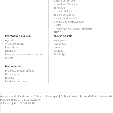
Centre de Serveis
Deixalleria Municipal
El Mirador
Escola d'Adults
Escola de Música
Ludoteca Municipal
Oficina Local d'Habitatge
OMIC
Organisme de Gestió Tributària
PIPAD
Promoció de la Vila
Xarxes socials
Agenda
Instagram
Àrees d'esbarjo
Facebook
Llocs d'interès
Twitter
Itineraris
Youtube
Comerços, restaurants i serveis
WhatsApp
privats
Miscel·lània
Predicció meteorològica
Defuncions
Entitats
Castellar en xifres
Ajuntament de Castellar del Vallès ·
Avís legal
Sobre el web
Accessibilitat
Mapa web
Passeig Tolrà, 1 | 08211 Castellar
del Vallès | Tel. 93 714 40 40