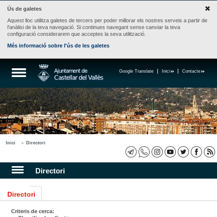
Ús de galetes
Aquest lloc utilitza galetes de tercers per poder millorar els nostres serveis a partir de
l'anàlisi de la teva navegació. Si continues navegant sense canviar la teva
configuració considerarem que acceptes la seva utilització.
Més informació sobre l'ús de les galetes
Google Translate
Inici
Contacte
Inici
Directori
Directori
Directori
Criteris de cerca: