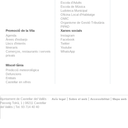
Escola d'Adults
Escola de Música
Ludoteca Municipal
Oficina Local d'Habitatge
OMIC
Organisme de Gestió Tributària
PIPAD
Promoció de la Vila
Xarxes socials
Agenda
Instagram
Àrees d'esbarjo
Facebook
Llocs d'interès
Twitter
Itineraris
Youtube
Comerços, restaurants i serveis
WhatsApp
privats
Miscel·lània
Predicció meteorològica
Defuncions
Entitats
Castellar en xifres
Ajuntament de Castellar del Vallès ·
Avís legal
Sobre el web
Accessibilitat
Mapa web
Passeig Tolrà, 1 | 08211 Castellar
del Vallès | Tel. 93 714 40 40