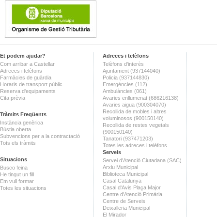
Et podem ajudar?
Adreces i telèfons
Com arribar a Castellar
Telèfons d'interès
Adreces i telèfons
Ajuntament (937144040)
Farmàcies de guàrdia
Policia (937144830)
Horaris de transport públic
Emergències (112)
Reserva d'equipaments
Ambulàncies (061)
Cita prèvia
Avaries enllumenat (686216138)
Avaries aigua (900304070)
Recollida de mobles i altres
Tràmits Freqüents
voluminosos (900150140)
Instància genèrica
Recollida de restes vegetals
Bústia oberta
(900150140)
Subvencions per a la contractació
Tanatori (937471203)
Tots els tràmits
Totes les adreces i telèfons
Serveis
Situacions
Servei d'Atenció Ciutadana (SAC)
Arxiu Municipal
Busco feina
Biblioteca Municipal
He tingut un fill
Casal Catalunya
Em vull formar
Casal d'Avis Plaça Major
Totes les situacions
Centre d'Atenció Primària
Centre de Serveis
Deixalleria Municipal
El Mirador