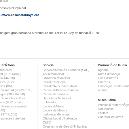
8 998
asalcatalunya.cat
://www.casalcatalunya.cat
de gent gran dedicada a promoure l'oci i el lleure. Any de fundació 1970.
i telèfons
Serveis
Promoció de la Vila
d'interès
Servei d'Atenció Ciutadana (SAC)
Agenda
nt (937144040)
Arxiu Municipal
Àrees d'esbarjo
(937144830)
Biblioteca Municipal
Llocs d'interès
ies (112)
Casal Catalunya
Itineraris
ies (061)
Casal d'Avis Plaça Major
Comerços, restaurants
enllumenat (686216138)
Centre d'Atenció Primària
privats
aigua (900304070)
Centre de Serveis
 de mobles i altres
Deixalleria Municipal
Miscel·lània
sos (900150140)
El Mirador
Predicció meteorològi
a de restes vegetals
Escola d'Adults
Defuncions
140)
Escola de Música
Entitats
 (937471203)
Ludoteca Municipal
Castellar en xifres
 adreces i telèfons
Oficina Local d'Habitatge
OMIC
Organisme de Gestió Tributària