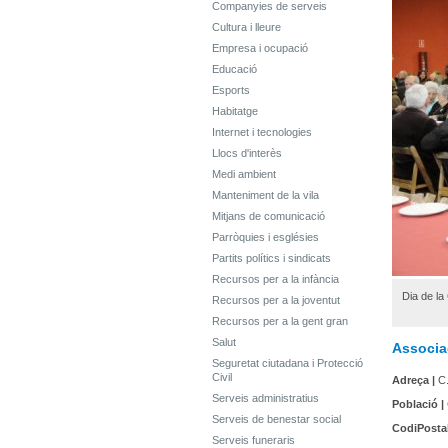
Companyies de serveis
Cultura i lleure
Empresa i ocupació
Educació
Esports
Habitatge
Internet i tecnologies
Llocs d'interès
Medi ambient
Manteniment de la vila
Mitjans de comunicació
Parròquies i esglésies
Partits polítics i sindicats
Recursos per a la infància
Dia de la
Recursos per a la joventut
Recursos per a la gent gran
Salut
Associac
Seguretat ciutadana i Protecció
Civil
Adreça |
C.
Serveis administratius
Població |
Serveis de benestar social
CodiPostal
Serveis funeraris