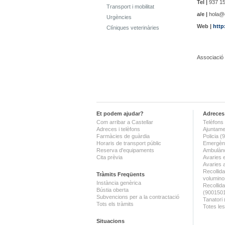
Tel |
937 15
Transport i mobilitat
a/e |
hola@c
Urgències
Web |
http
Clíniques veterinàries
Associació 
Et podem ajudar?
Adreces 
Com arribar a Castellar
Telèfons 
Adreces i telèfons
Ajuntame
Farmàcies de guàrdia
Policia 
Horaris de transport públic
Emergènc
Reserva d'equipaments
Ambulànc
Cita prèvia
Avaries 
Avaries 
Recollida
Tràmits Freqüents
volumino
Instància genèrica
Recollid
Bústia oberta
(900150
Subvencions per a la contractació
Tanatori
Tots els tràmits
Totes les
Situacions