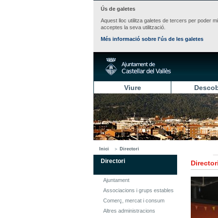
Ús de galetes
Aquest lloc utilitza galetes de tercers per poder m
acceptes la seva utilització.
Més informació sobre l'ús de les galetes
Viure
Descob
Inici
Directori
Directori
Director
Ajuntament
Associacions i grups estables
Comerç, mercat i consum
Altres administracions