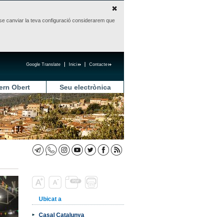
sense canviar la teva configuració considerarem que
Google Translate
Inici
Contacte
ern Obert
Seu electrònica
Ubicat a
Casal Catalunya