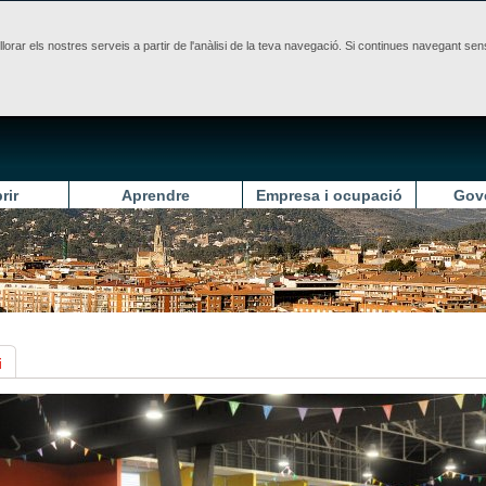
illorar els nostres serveis a partir de l'anàlisi de la teva navegació. Si continues navegant 
rir
Aprendre
Empresa i ocupació
Gov
i