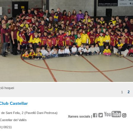
ció hoquei
2
1
Club Castellar
 de Sant Feliu, 2 (Pavelló Dani Pedrosa)
Xarxes socials |
Castellar del Vallès
 |
08211