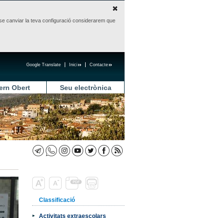
sense canviar la teva configuració considerarem que
Google Translate
Inici
Contacte
ern Obert
Seu electrònica
Classificació
Activitats extraescolars