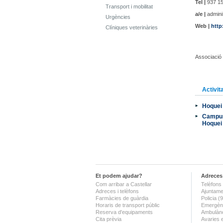
Tel |
937 15
Transport i mobilitat
a/e |
admini
Urgències
Web |
http
Clíniques veterinàries
Associació 
Activit
Hoquei 
Campus 
Hoquei 
Et podem ajudar?
Adreces 
Com arribar a Castellar
Telèfons 
Adreces i telèfons
Ajuntame
Farmàcies de guàrdia
Policia 
Horaris de transport públic
Emergènc
Reserva d'equipaments
Ambulànc
Cita prèvia
Avaries 