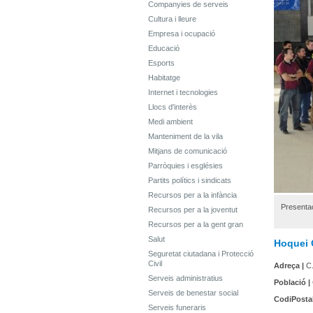
Companyies de serveis
Cultura i lleure
Empresa i ocupació
Educació
Esports
Habitatge
Internet i tecnologies
Llocs d'interès
Medi ambient
Manteniment de la vila
Mitjans de comunicació
Parròquies i esglésies
Partits polítics i sindicats
Recursos per a la infància
Presenta
Recursos per a la joventut
Recursos per a la gent gran
Salut
Hoquei 
Seguretat ciutadana i Protecció
Civil
Adreça |
C.
Serveis administratius
Població |
Serveis de benestar social
CodiPostal
Serveis funeraris