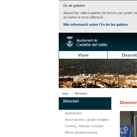
Ús de galetes
Aquest lloc utilitza galetes de tercers per poder m
acceptes la seva utilització.
Més informació sobre l'ús de les galetes
Viure
Descob
Inici
Directori
Directori
Director
Ajuntament
Associacions i grups estables
Comerç, mercat i consum
Altres administracions