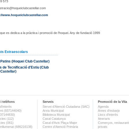
9 573
stracio@hoqueiclubcastellar.com
://www.hoqueiclubcastellar.com
que es dedica a la pràctica i promoció de l'hoquei. Any de fundació 1999
ats Extraescolars
Patins (Hoquei Club Castellar)
de Tecnificació d'Estiu (Club
Castellar)
i telèfons
Serveis
Promoció de la Vila
d'interès
Servei d'Atenció Ciutadana (SAC)
Agenda
nt (937144040)
Arxiu Municipal
Àrees d'esbarjo
(937144830)
Biblioteca Municipal
Llocs d'interès
ies (112)
Casal Catalunya
Itineraris
ies (061)
Casal d'Avis Plaça Major
Comerços, restaurants
enllumenat (686216138)
Centre d'Atenció Primària
privats