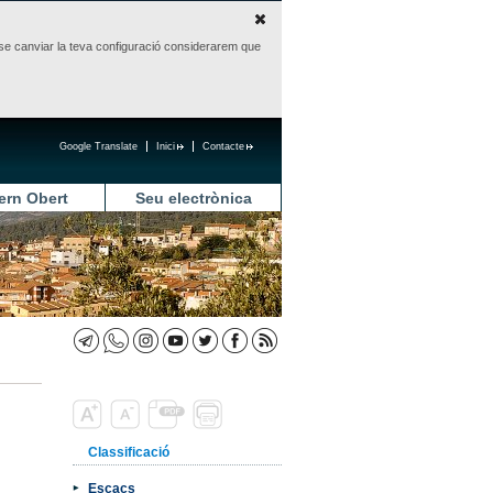
sense canviar la teva configuració considerarem que
Google Translate
Inici
Contacte
ern Obert
Seu electrònica
Classificació
Escacs