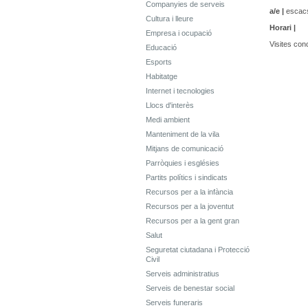
Companyies de serveis
a/e |
escac
Cultura i lleure
Horari |
Empresa i ocupació
Visites con
Educació
Esports
Habitatge
Internet i tecnologies
Llocs d'interès
Medi ambient
Manteniment de la vila
Mitjans de comunicació
Parròquies i esglésies
Partits polítics i sindicats
Recursos per a la infància
Recursos per a la joventut
Recursos per a la gent gran
Salut
Seguretat ciutadana i Protecció
Civil
Serveis administratius
Serveis de benestar social
Serveis funeraris