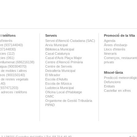
i telèfons
Serveis
Promoció de la Vila
d'interès
Servei d'Atenció Ciutadana (SAC)
Agenda
nt (937144040)
Arxiu Municipal
Àrees d'esbarjo
(937144830)
Biblioteca Municipal
Llocs d'interès
ies (112)
Casal Catalunya
Itineraris
ies (061)
Casal d'Avis Plaça Major
Comerços, restaurants
enllumenat (686216138)
Centre d'Atenció Primària
privats
aigua (900304070)
Centre de Serveis
 de mobles i altres
Deixalleria Municipal
Miscel·lània
sos (900150140)
El Mirador
Predicció meteorològi
a de restes vegetals
Escola d'Adults
Defuncions
140)
Escola de Música
Entitats
 (937471203)
Ludoteca Municipal
Castellar en xifres
 adreces i telèfons
Oficina Local d'Habitatge
OMIC
Organisme de Gestió Tributària
PIPAD