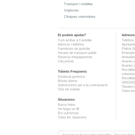
Transport i mobilitat
Urgències
Clíniques veterinàries
Et podem ajudar?
Adreces 
Com arribar a Castellar
Telèfons 
Adreces i telèfons
Ajuntame
Farmàcies de guàrdia
Policia 
Horaris de transport públic
Emergènc
Reserva d'equipaments
Ambulànc
Cita prèvia
Avaries 
Avaries 
Recollida
Tràmits Freqüents
volumino
Instància genèrica
Recollid
Bústia oberta
(900150
Subvencions per a la contractació
Tanatori
Tots els tràmits
Totes les
Situacions
Busco feina
He tingut un fill
Em vull formar
Totes les situacions