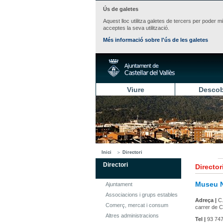
Ús de galetes
Aquest lloc utilitza galetes de tercers per poder m
acceptes la seva utilització.
Més informació sobre l'ús de les galetes
Viure
Descob
Inici
Directori
Directori
Director
Museu N
Ajuntament
Associacions i grups estables
Adreça |
C.
Comerç, mercat i consum
carrer de C
Altres administracions
Tel |
93 747