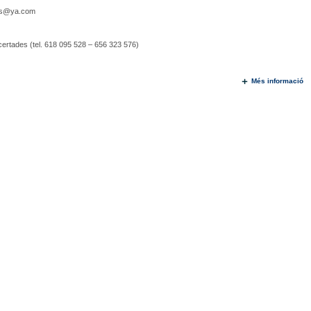
s@ya.com
certades (tel. 618 095 528 – 656 323 576)
Més informació