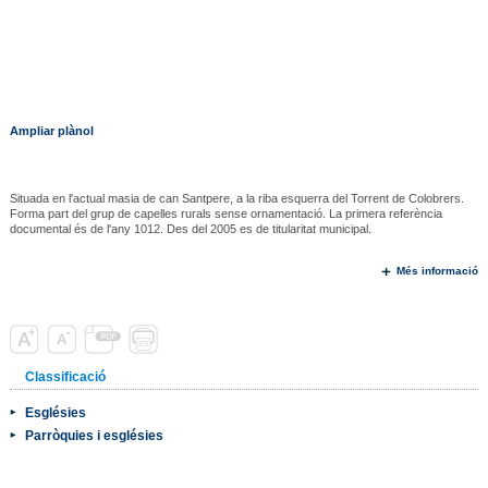
Ampliar plànol
Situada en l'actual masia de can Santpere, a la riba esquerra del Torrent de Colobrers.
Forma part del grup de capelles rurals sense ornamentació. La primera referència
documental és de l'any 1012. Des del 2005 es de titularitat municipal.
Més informació
Classificació
Esglésies
Parròquies i esglésies