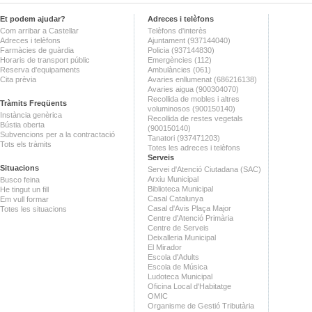
Et podem ajudar?
Adreces i telèfons
Com arribar a Castellar
Telèfons d'interès
Adreces i telèfons
Ajuntament (937144040)
Farmàcies de guàrdia
Policia (937144830)
Horaris de transport públic
Emergències (112)
Reserva d'equipaments
Ambulàncies (061)
Cita prèvia
Avaries enllumenat (686216138)
Avaries aigua (900304070)
Recollida de mobles i altres
Tràmits Freqüents
voluminosos (900150140)
Instància genèrica
Recollida de restes vegetals
Bústia oberta
(900150140)
Subvencions per a la contractació
Tanatori (937471203)
Tots els tràmits
Totes les adreces i telèfons
Serveis
Situacions
Servei d'Atenció Ciutadana (SAC)
Arxiu Municipal
Busco feina
Biblioteca Municipal
He tingut un fill
Casal Catalunya
Em vull formar
Casal d'Avis Plaça Major
Totes les situacions
Centre d'Atenció Primària
Centre de Serveis
Deixalleria Municipal
El Mirador
Escola d'Adults
Escola de Música
Ludoteca Municipal
Oficina Local d'Habitatge
OMIC
Organisme de Gestió Tributària