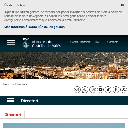
Ús de galetes
Aquest lloc utilitza galetes de tercers per poder millorar els nostres serveis a partir de
l'anàlisi de la teva navegació. Si continues navegant sense canviar la teva
configuració considerarem que acceptes la seva utilització.
Més informació sobre l'ús de les galetes
Google Translate
Inici
Contacte
Inici
Directori
Directori
Directori