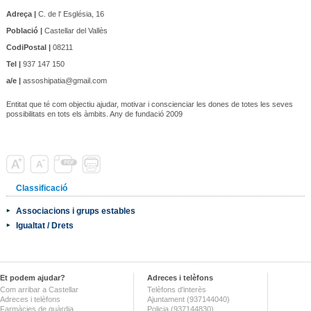
Adreça |
C. de l' Església, 16
Població |
Castellar del Vallès
CodiPostal |
08211
Tel |
937 147 150
a/e |
assoshipatia@gmail.com
Entitat que té com objectiu ajudar, motivar i conscienciar les dones de totes les seves
possibilitats en tots els àmbits. Any de fundació 2009
Classificació
Associacions i grups estables
Igualtat / Drets
Et podem ajudar?
Adreces i telèfons
Com arribar a Castellar
Telèfons d'interès
Adreces i telèfons
Ajuntament (937144040)
Farmàcies de guàrdia
Policia (937144830)