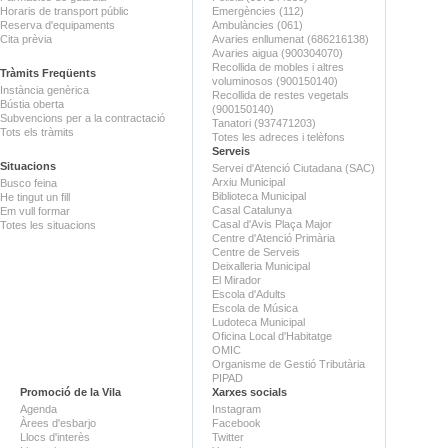
Horaris de transport públic
Emergències (112)
Reserva d'equipaments
Ambulàncies (061)
Cita prèvia
Avaries enllumenat (686216138)
Avaries aigua (900304070)
Recollida de mobles i altres
Tràmits Freqüents
voluminosos (900150140)
Instància genèrica
Recollida de restes vegetals
Bústia oberta
(900150140)
Subvencions per a la contractació
Tanatori (937471203)
Tots els tràmits
Totes les adreces i telèfons
Serveis
Situacions
Servei d'Atenció Ciutadana (SAC)
Arxiu Municipal
Busco feina
Biblioteca Municipal
He tingut un fill
Casal Catalunya
Em vull formar
Casal d'Avis Plaça Major
Totes les situacions
Centre d'Atenció Primària
Centre de Serveis
Deixalleria Municipal
El Mirador
Escola d'Adults
Escola de Música
Ludoteca Municipal
Oficina Local d'Habitatge
OMIC
Organisme de Gestió Tributària
PIPAD
Promoció de la Vila
Xarxes socials
Agenda
Instagram
Àrees d'esbarjo
Facebook
Llocs d'interès
Twitter