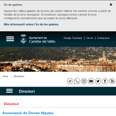
Ús de galetes
Aquest lloc utilitza galetes de tercers per poder millorar els nostres serveis a partir de
l'anàlisi de la teva navegació. Si continues navegant sense canviar la teva
configuració considerarem que acceptes la seva utilització.
Més informació sobre l'ús de les galetes
Google Translate
Inici
Contacte
Inici
Directori
Directori
Directori
Associació de Dones Hipatia