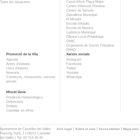
Casal d'Avis Plaça Major
Totes les situacions
Centre d'Atenció Primària
Centre de Serveis
Deixalleria Municipal
El Mirador
Escola d'Adults
Escola de Música
Ludoteca Municipal
Oficina Local d'Habitatge
OMIC
Organisme de Gestió Tributària
PIPAD
Promoció de la Vila
Xarxes socials
Agenda
Instagram
Àrees d'esbarjo
Facebook
Llocs d'interès
Twitter
Itineraris
Youtube
Comerços, restaurants i serveis
WhatsApp
privats
Miscel·lània
Predicció meteorològica
Defuncions
Entitats
Castellar en xifres
Ajuntament de Castellar del Vallès ·
Avís legal
Sobre el web
Accessibilitat
Mapa web
Passeig Tolrà, 1 | 08211 Castellar
del Vallès | Tel. 93 714 40 40