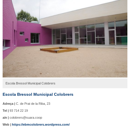
Escola Bressol Municipal Colobrers
Escola Bressol Municipal Colobrers
Adreça |
C. de Prat de la Riba, 23
Tel |
93 714 22 19
a/e |
colobrers@suara.coop
Web |
https://ebmcolobrers.wordpress.com/