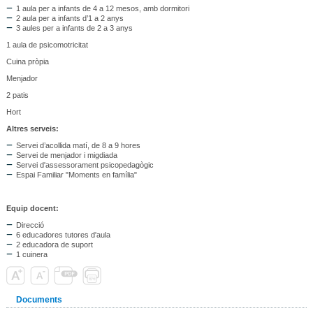
1 aula per a infants de 4 a 12 mesos, amb dormitori
2 aula per a infants d’1 a 2 anys
3 aules per a infants de 2 a 3 anys
1 aula de psicomotricitat
Cuina pròpia
Menjador
2 patis
Hort
Altres serveis:
Servei d’acollida matí, de 8 a 9 hores
Servei de menjador i migdiada
Servei d'assessorament psicopedagògic
Espai Familiar "Moments en família"
Equip docent:
Direcció
6 educadores tutores d'aula
2 educadora de suport
1 cuinera
Documents