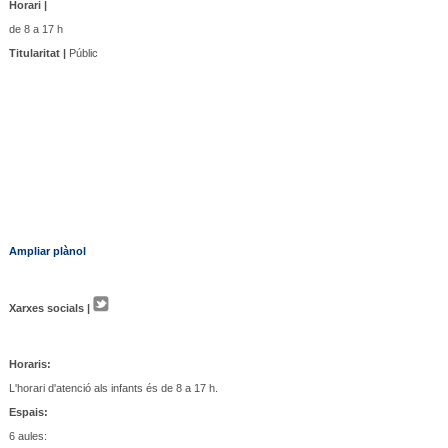
Horari |
de 8 a 17 h
Titularitat |
Públic
Ampliar plànol
Xarxes socials |
Horaris:
L'horari d'atenció als infants és de 8 a 17 h.
Espais:
6 aules: