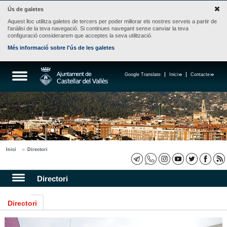
Ús de galetes
Aquest lloc utilitza galetes de tercers per poder millorar els nostres serveis a partir de
l'anàlisi de la teva navegació. Si continues navegant sense canviar la teva
configuració considerarem que acceptes la seva utilització.
Més informació sobre l'ús de les galetes
Google Translate
Inici
Contacte
Inici
Directori
Directori
Directori