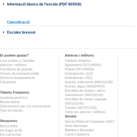
Informació bàsica de l'escola (PDF 805KB)
Classificació
Escoles bressol
Et podem ajudar?
Adreces i telèfons
Com arribar a Castellar
Telèfons d'interès
Adreces i telèfons
Ajuntament (937144040)
Farmàcies de guàrdia
Policia (937144830)
Horaris de transport públic
Emergències (112)
Reserva d'equipaments
Ambulàncies (061)
Cita prèvia
Avaries enllumenat (686216138)
Avaries aigua (900304070)
Recollida de mobles i altres
Tràmits Freqüents
voluminosos (900150140)
Instància genèrica
Recollida de restes vegetals
Bústia oberta
(900150140)
Subvencions per a la contractació
Tanatori (937471203)
Tots els tràmits
Totes les adreces i telèfons
Serveis
Situacions
Servei d'Atenció Ciutadana (SAC)
Arxiu Municipal
Busco feina
Biblioteca Municipal
He tingut un fill
Casal Catalunya
Em vull formar