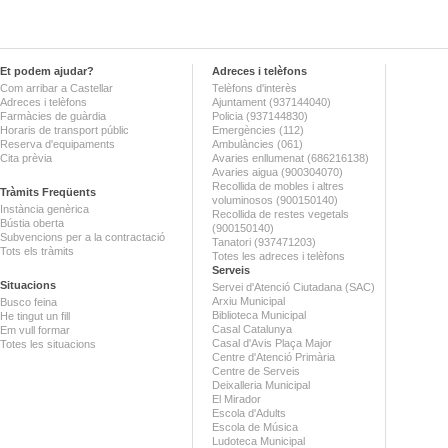
Et podem ajudar?
Adreces i telèfons
Com arribar a Castellar
Telèfons d'interès
Adreces i telèfons
Ajuntament (937144040)
Farmàcies de guàrdia
Policia (937144830)
Horaris de transport públic
Emergències (112)
Reserva d'equipaments
Ambulàncies (061)
Cita prèvia
Avaries enllumenat (686216138)
Avaries aigua (900304070)
Recollida de mobles i altres
Tràmits Freqüents
voluminosos (900150140)
Instància genèrica
Recollida de restes vegetals
Bústia oberta
(900150140)
Subvencions per a la contractació
Tanatori (937471203)
Tots els tràmits
Totes les adreces i telèfons
Serveis
Situacions
Servei d'Atenció Ciutadana (SAC)
Arxiu Municipal
Busco feina
Biblioteca Municipal
He tingut un fill
Casal Catalunya
Em vull formar
Casal d'Avis Plaça Major
Totes les situacions
Centre d'Atenció Primària
Centre de Serveis
Deixalleria Municipal
El Mirador
Escola d'Adults
Escola de Música
Ludoteca Municipal