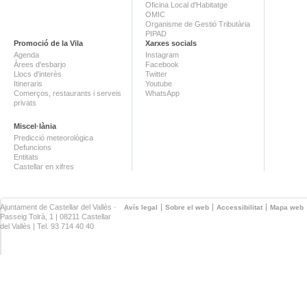
Oficina Local d'Habitatge
OMIC
Organisme de Gestió Tributària
PIPAD
Promoció de la Vila
Xarxes socials
Agenda
Instagram
Àrees d'esbarjo
Facebook
Llocs d'interès
Twitter
Itineraris
Youtube
Comerços, restaurants i serveis
WhatsApp
privats
Miscel·lània
Predicció meteorològica
Defuncions
Entitats
Castellar en xifres
Ajuntament de Castellar del Vallès ·
Avís legal
Sobre el web
Accessibilitat
Mapa web
Passeig Tolrà, 1 | 08211 Castellar
del Vallès | Tel. 93 714 40 40