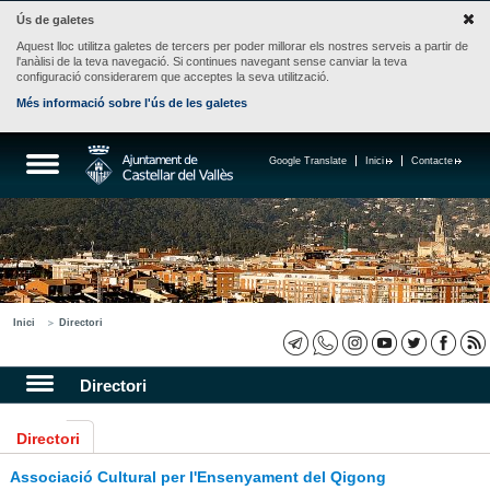
Ús de galetes
Aquest lloc utilitza galetes de tercers per poder millorar els nostres serveis a partir de
l'anàlisi de la teva navegació. Si continues navegant sense canviar la teva
configuració considerarem que acceptes la seva utilització.
Més informació sobre l'ús de les galetes
Google Translate
Inici
Contacte
Inici
Directori
Directori
Directori
Associació Cultural per l'Ensenyament del Qigong