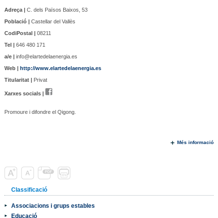
Adreça |
C. dels Països Baixos, 53
Població |
Castellar del Vallès
CodiPostal |
08211
Tel |
646 480 171
a/e |
info@elartedelaenergia.es
Web |
http://www.elartedelaenergia.es
Titularitat |
Privat
Xarxes socials |
Promoure i difondre el Qigong.
Més informació
Classificació
Associacions i grups estables
Educació