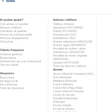
Tennis
Et podem ajudar?
Adreces i telèfons
Com arribar a Castellar
Telèfons d'interès
Adreces i telèfons
Ajuntament (937144040)
Farmàcies de guàrdia
Policia (937144830)
Horaris de transport públic
Emergències (112)
Reserva d'equipaments
Ambulàncies (061)
Cita prèvia
Avaries enllumenat (686216138)
Avaries aigua (900304070)
Recollida de mobles i altres
Tràmits Freqüents
voluminosos (900150140)
Instància genèrica
Recollida de restes vegetals
Bústia oberta
(900150140)
Subvencions per a la contractació
Tanatori (937471203)
Tots els tràmits
Totes les adreces i telèfons
Serveis
Situacions
Servei d'Atenció Ciutadana (SAC)
Arxiu Municipal
Busco feina
Biblioteca Municipal
He tingut un fill
Casal Catalunya
Em vull formar
Casal d'Avis Plaça Major
Totes les situacions
Centre d'Atenció Primària
Centre de Serveis
Deixalleria Municipal
El Mirador
Escola d'Adults
Escola de Música