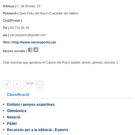
Adreça |
C. de Brutau, 19
Població |
Sant Feliu del Racó (Castellar del Vallès)
CodiPostal |
Tel |
93 714 36 39
a/e |
racoesports@gmail.com
Web |
http://www.racoesports.cat
Xarxes socials |
Club esportiu que gestiona el Casino del Racó (pàdel, tennis, gimnàs, piscina..)
Classificació
Entitats i penyes esportives
Gimnàstica
Natació
Pàdel
Recursos per a la infància - Esports