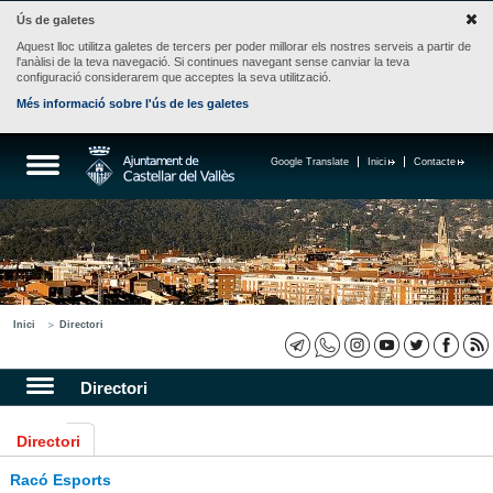
Ús de galetes
Aquest lloc utilitza galetes de tercers per poder millorar els nostres serveis a partir de
l'anàlisi de la teva navegació. Si continues navegant sense canviar la teva
configuració considerarem que acceptes la seva utilització.
Més informació sobre l'ús de les galetes
Google Translate
Inici
Contacte
Inici
Directori
Directori
Directori
Racó Esports