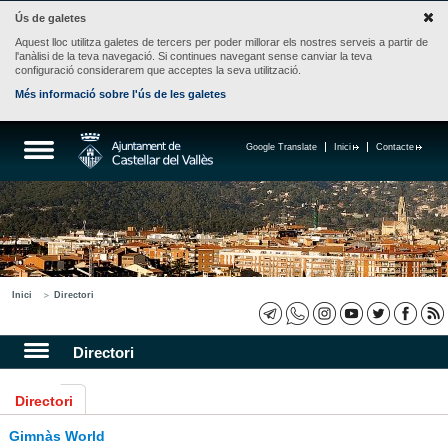
Ús de galetes
Aquest lloc utilitza galetes de tercers per poder millorar els nostres serveis a partir de
l'anàlisi de la teva navegació. Si continues navegant sense canviar la teva
configuració considerarem que acceptes la seva utilització.
Més informació sobre l'ús de les galetes
Google Translate
Inici
Contacte
Inici
Directori
Directori
Directori
Gimnàs World