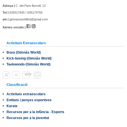
Adreça |
C. del Pare Borrell, 12
Tel |
639317645 / 935174765
a/e |
gimnasworldtkd@gmail.com
Xarxes socials |
Activitats Extraescolars
Boxa (Gimnàs World)
Kick-boxing (Gimnàs World)
Taekwondo (Gimnàs World)
Classificació
Activitats extraescolars
Entitats i penyes esportives
Karate
Recursos per a la infància - Esports
Recursos per a la joventut