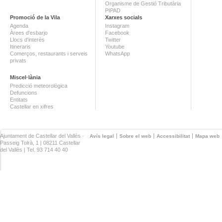
Organisme de Gestió Tributària
PIPAD
Promoció de la Vila
Xarxes socials
Agenda
Instagram
Àrees d'esbarjo
Facebook
Llocs d'interès
Twitter
Itineraris
Youtube
Comerços, restaurants i serveis
WhatsApp
privats
Miscel·lània
Predicció meteorològica
Defuncions
Entitats
Castellar en xifres
Ajuntament de Castellar del Vallès ·
Avís legal
Sobre el web
Accessibilitat
Mapa web
Passeig Tolrà, 1 | 08211 Castellar
del Vallès | Tel. 93 714 40 40