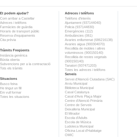
Et podem ajudar?
Adreces i telèfons
Com arribar a Castellar
Telèfons d'interès
Adreces i telèfons
Ajuntament (937144040)
Farmàcies de guàrdia
Policia (937144830)
Horaris de transport públic
Emergències (112)
Reserva d'equipaments
Ambulàncies (061)
Cita prèvia
Avaries enllumenat (686216138)
Avaries aigua (900304070)
Recollida de mobles i altres
Tràmits Freqüents
voluminosos (900150140)
Instància genèrica
Recollida de restes vegetals
Bústia oberta
(900150140)
Subvencions per a la contractació
Tanatori (937471203)
Tots els tràmits
Totes les adreces i telèfons
Serveis
Situacions
Servei d'Atenció Ciutadana (SAC)
Arxiu Municipal
Busco feina
Biblioteca Municipal
He tingut un fill
Casal Catalunya
Em vull formar
Casal d'Avis Plaça Major
Totes les situacions
Centre d'Atenció Primària
Centre de Serveis
Deixalleria Municipal
El Mirador
Escola d'Adults
Escola de Música
Ludoteca Municipal
Oficina Local d'Habitatge
OMIC