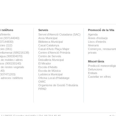
i telèfons
Serveis
Promoció de la Vila
d'interès
Servei d'Atenció Ciutadana (SAC)
Agenda
nt (937144040)
Arxiu Municipal
Àrees d'esbarjo
(937144830)
Biblioteca Municipal
Llocs d'interès
ies (112)
Casal Catalunya
Itineraris
ies (061)
Casal d'Avis Plaça Major
Comerços, restaurants
enllumenat (686216138)
Centre d'Atenció Primària
privats
aigua (900304070)
Centre de Serveis
 de mobles i altres
Deixalleria Municipal
Miscel·lània
sos (900150140)
El Mirador
Predicció meteorològi
a de restes vegetals
Escola d'Adults
Defuncions
140)
Escola de Música
Entitats
 (937471203)
Ludoteca Municipal
Castellar en xifres
 adreces i telèfons
Oficina Local d'Habitatge
OMIC
Organisme de Gestió Tributària
PIPAD