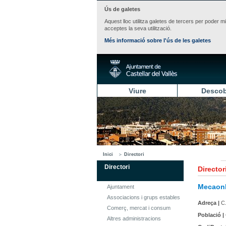
Ús de galetes
Aquest lloc utilitza galetes de tercers per poder m
acceptes la seva utilització.
Més informació sobre l'ús de les galetes
Viure
Descob
Inici
Directori
Directori
Director
Mecaonl
Ajuntament
Associacions i grups estables
Adreça |
C.
Comerç, mercat i consum
Població |
Altres administracions