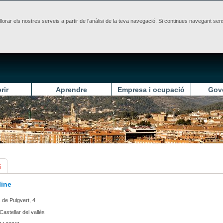
illorar els nostres serveis a partir de l'anàlisi de la teva navegació. Si continues navegant 
rir
Aprendre
Empresa i ocupació
Gov
i
ine
 de Puigvert, 4
Castellar del vallès