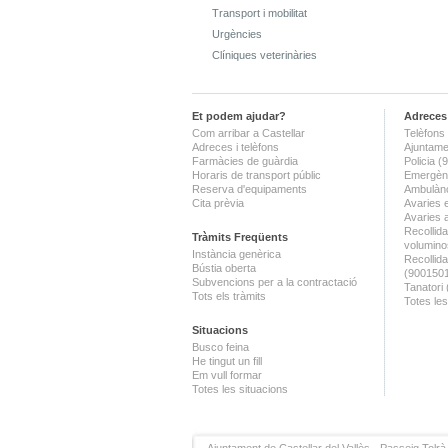
Transport i mobilitat
Urgències
Clíniques veterinàries
Et podem ajudar?
Adreces 
Com arribar a Castellar
Telèfons 
Adreces i telèfons
Ajuntame
Farmàcies de guàrdia
Policia 
Horaris de transport públic
Emergènc
Reserva d'equipaments
Ambulànc
Cita prèvia
Avaries 
Avaries 
Recollida
Tràmits Freqüents
volumino
Instància genèrica
Recollid
Bústia oberta
(900150
Subvencions per a la contractació
Tanatori
Tots els tràmits
Totes les
Situacions
Busco feina
He tingut un fill
Em vull formar
Totes les situacions