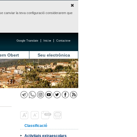
sense canviar la teva configuració considerarem que
Google Translate
Inici
Contacte
ern Obert
Seu electrònica
Classificació
Activitats extraescolars