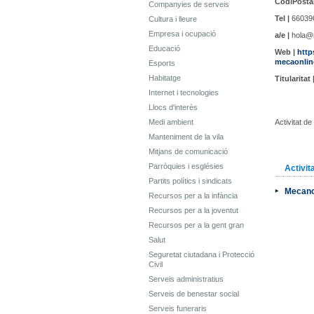
CodiPostal
Companyies de serveis
Tel |
66039
Cultura i lleure
Empresa i ocupació
a/e |
hola@m
Educació
Web |
http
mecaonlin
Esports
Habitatge
Titularitat 
Internet i tecnologies
Llocs d'interès
Medi ambient
Activitat d
Manteniment de la vila
Mitjans de comunicació
Parròquies i esglésies
Activit
Partits polítics i sindicats
Mecanog
Recursos per a la infància
Recursos per a la joventut
Recursos per a la gent gran
Salut
Seguretat ciutadana i Protecció
Civil
Serveis administratius
Serveis de benestar social
Serveis funeraris