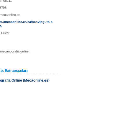
 |
08211
6796
ecaonline.es
s://mecaonline.es/ca/benvinguts-a-
e/
|
Privat
e mecanografia online.
ats Extraescolars
rafia Online (Mecaonline.es)