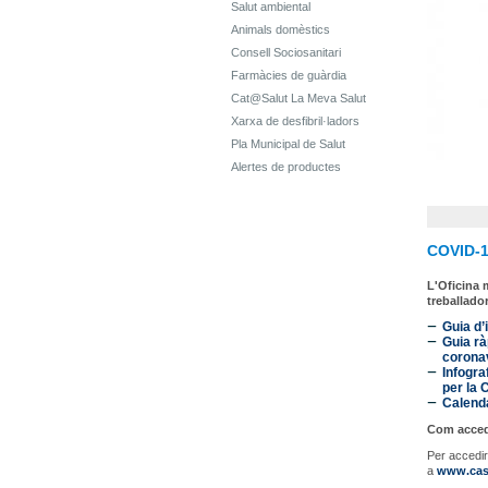
Salut ambiental
Animals domèstics
Consell Sociosanitari
Farmàcies de guàrdia
Cat@Salut La Meva Salut
Xarxa de desfibril·ladors
Pla Municipal de Salut
Alertes de productes
COVID-1
L'Oficina 
treballado
Guia d’
Guia rà
corona
Infogra
per la
Calenda
Com accedi
Per accedir
a
www.caste