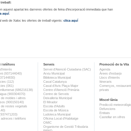
treball:
n aquest apartat les darreres ofertes de feina d'incorporació immediata que han
ca aquí
.
l web de Xaloc les ofertes de treball vigents:
clica aquí
i telèfons
Serveis
Promoció de la Vila
d'interès
Servei d'Atenció Ciutadana (SAC)
Agenda
nt (937144040)
Arxiu Municipal
Àrees d'esbarjo
(937144830)
Biblioteca Municipal
Llocs d'interès
ies (112)
Casal Catalunya
Itineraris
ies (061)
Casal d'Avis Plaça Major
Comerços, restaurants
enllumenat (686216138)
Centre d'Atenció Primària
privats
aigua (900304070)
Centre de Serveis
 de mobles i altres
Deixalleria Municipal
Miscel·lània
sos (900150140)
El Mirador
Predicció meteorològi
a de restes vegetals
Escola d'Adults
Defuncions
140)
Escola de Música
Entitats
 (937471203)
Ludoteca Municipal
Castellar en xifres
 adreces i telèfons
Oficina Local d'Habitatge
OMIC
Organisme de Gestió Tributària
PIPAD