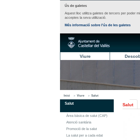
Ús de galetes
Aquest lloc utilitza galetes de tercers per poder m
acceptes la seva utilització.
Més informació sobre l'ús de les galetes
Viure
Descob
Inici
Viure
Salut
Salut
Salut
Àrea bàsica de salut (CAP)
Atenció sanitària
Promoció de la salut
La salut per a cada edat