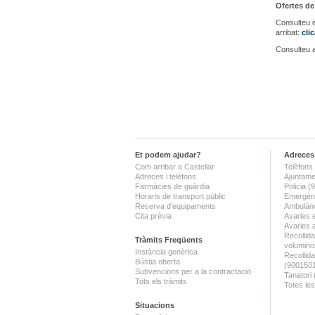
Ofertes de 
Consulteu e
arribat:
cli
Consulteu a
Et podem ajudar?
Adreces 
Com arribar a Castellar
Telèfons 
Adreces i telèfons
Ajuntame
Farmàcies de guàrdia
Policia 
Horaris de transport públic
Emergènc
Reserva d'equipaments
Ambulànc
Cita prèvia
Avaries 
Avaries 
Recollida
Tràmits Freqüents
volumino
Instància genèrica
Recollid
Bústia oberta
(900150
Subvencions per a la contractació
Tanatori
Tots els tràmits
Totes les
Situacions