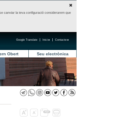
sense canviar la teva configuració considerarem que
Google Translate
Inici
Contacte
ern Obert
Seu electrònica