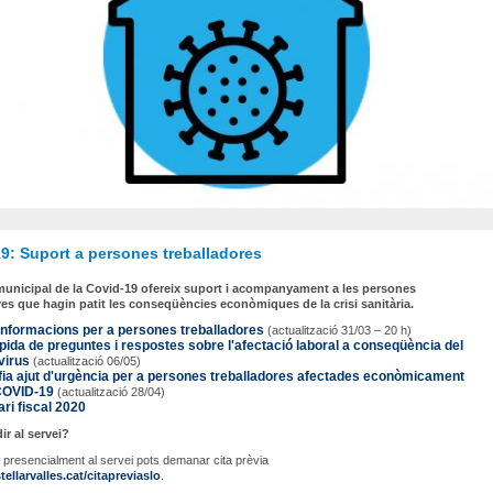
9: Suport a persones treballadores
municipal de la Covid-19 ofereix suport i acompanyament a les persones
res que hagin patit les conseqüències econòmiques de la crisi sanitària.
informacions per a persones treballadores
(actualització 31/03 – 20 h)
pida de preguntes i respostes sobre l'afectació laboral a conseqüència del
virus
(actualització 06/05)
fia ajut d'urgència per a persones treballadores afectades econòmicament
 COVID-19
(actualització 28/04)
ri fiscal 2020
r al servei?
 presencialment al servei pots demanar cita prèvia
llarvalles.cat/citapreviaslo
.