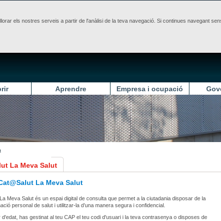
illorar els nostres serveis a partir de l'anàlisi de la teva navegació. Si continues navegant 
rir
Aprendre
Empresa i ocupació
Gov
t
ut La Meva Salut
 Cat@Salut La Meva Salut
a Meva Salut és un espai digital de consulta que permet a la ciutadania disposar de la
ció personal de salut i utilitzar-la d’una manera segura i confidencial.
r d'edat, has gestinat al teu CAP el teu codi d'usuari i la teva contrasenya o disposes de