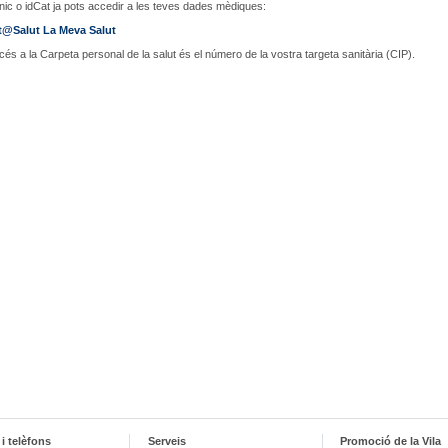
nic o idCat ja pots accedir a les teves dades mèdiques:
t@Salut La Meva Salut
ccés a la Carpeta personal de la salut és el número de la vostra targeta sanitària (CIP).
i telèfons
Serveis
Promoció de la Vila