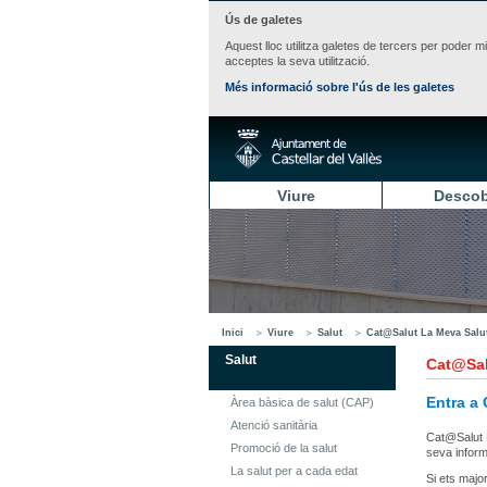
Ús de galetes
Aquest lloc utilitza galetes de tercers per poder m
acceptes la seva utilització.
Més informació sobre l'ús de les galetes
Viure
Descob
Inici
Viure
Salut
Cat@Salut La Meva Salu
Salut
Cat@Sal
Entra a
Àrea bàsica de salut (CAP)
Atenció sanitària
Cat@Salut L
Promoció de la salut
seva informa
La salut per a cada edat
Si ets majo