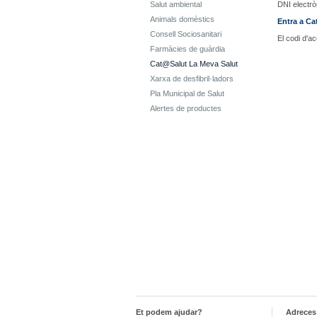
Salut ambiental
DNI electrò
Animals domèstics
Entra a Ca
Consell Sociosanitari
El codi d'a
Farmàcies de guàrdia
Cat@Salut La Meva Salut
Xarxa de desfibril·ladors
Pla Municipal de Salut
Alertes de productes
Et podem ajudar?
Adreces 